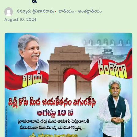
నన్నూరు శ్రీనివాసరావు
జాతీయం - అంతర్జాతీయం
August 10, 2024