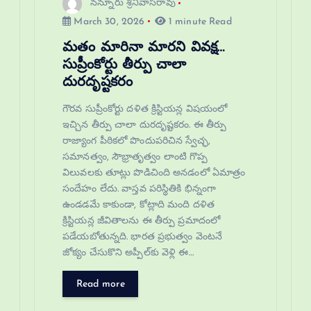
నన్నూరు శ్రీనివాసరావు
March 30, 2026
1 minute Read
మతం మారినా మారని వివక్ష…
సుప్రీంకోర్టు తీర్పు చాలా
దురదృష్టకరం
గౌరవ సుప్రీంకోర్టు దళిత క్రిస్టియన్ల విషయంలో
ఇచ్చిన తీర్పు చాలా దురదృష్టకరం. ఈ తీర్పు
రాజ్యాంగ పీఠికలో పొందుపరిచిన స్వేచ్ఛ,
సమానత్వం, సౌభ్రాతృత్వం లాంటి గొప్ప
విలువలకు తూట్లు పొడిచింది అనడంలో ఏమాత్రం
సందేహం లేదు. వాస్తవ పరిస్థితికి భిన్నంగా
ఉండడమే కాకుండా, కోట్లాది మంది దళిత
క్రిస్టియన్ల జీవితాలను ఈ తీర్పు ప్రమాదంలో
పడేయబోతున్నది. భారత ప్రభుత్వం వెంటనే
జోక్యం చేసుకొని అప్పీల్‌కు వెళ్లి ఈ…
Read more