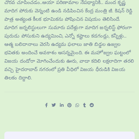
చొరవ చూపించడం…ఆయా పరిణామాల నేపథ్యానికి… మంద కృష్ణ
మాదిగ పోరుకు వెన్నంటి ఉండి నడిపించిన కేంద్ర మంత్రి జీ. కిషన్ రెడ్డి
పాత్ర అత్యంత కీలక భూమికను పోషించిన విషయం తెలిసిందే.
మాదిగ జర్నలిస్టులుగా సుమారు పదేళ్లుగా మాదిగ జర్నలిస్ట్ ఫోరంగా
పురుడు పోసుకుని ఉద్యమించి, ఎన్నో కష్టాలు కడగండ్లు, కన్నీళ్లు…
ఆత్మ బలిదానాలు వెరసి ఉద్యమ ఫలాలు జాతి బిడ్డల ఉజ్వల
భవితకు అందించే అవకాశం ఆసన్నమైంది. ఈ మహోజ్వల ఘట్టంలో
విజయ దండోరా మోగించేందుకు ఊరు, వాడా కదిలి లక్షలాదిగా తరలి
వచ్చి హైదరాబాద్ నగరంలో ప్రతి వీధిలో విజయ ధీరుడికి విజయ
తిలకం దిద్దాలి.