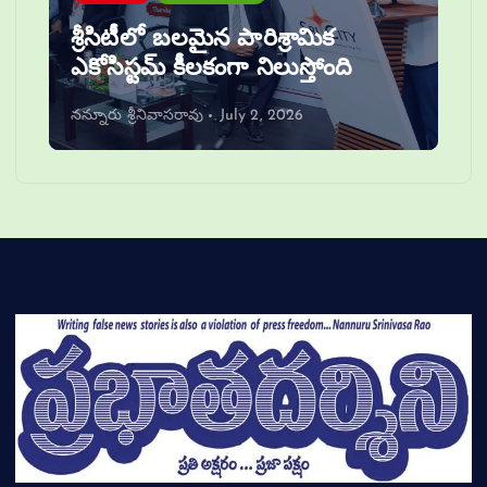
శ్రీసిటీలో బలమైన పారిశ్రామిక
ఎకోసిస్టమ్ కీలకంగా నిలుస్తోంది
నన్నూరు శ్రీనివాసరావు
July 2, 2026