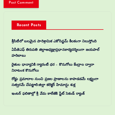
Recent Posts
శ్రీసిటీలో బలమైన పారిశ్రామిక ఎకోసిస్టమ్ కీలకంగా నిలుస్తోంది
ఏపీజెఎఫ్ తిరుపతి జిల్లాఅధ్యక్షాప్రధానకార్యదర్శిలుగా జయపాల్
హరిబాబు
రైతుల ధాన్యానికి గ్యారంటీ ధర – కొనుగోలు కేంద్రాల ద్వారా
నిరాటంక కొనుగోలు
రోడ్డు ప్రమాదాల నుంచి ప్రజల ప్రాణాలను కాపాడడమే లక్ష్యంగా
సత్వరమే చేపట్టాలి:జిల్లా కలెక్టర్‌ హిమాన్షు శుక్ల
ఇంటర్ ఫలితాల్లో శ్రీ వేమ కాలేజీకి స్టేట్ సెకండ్ ర్యాంక్