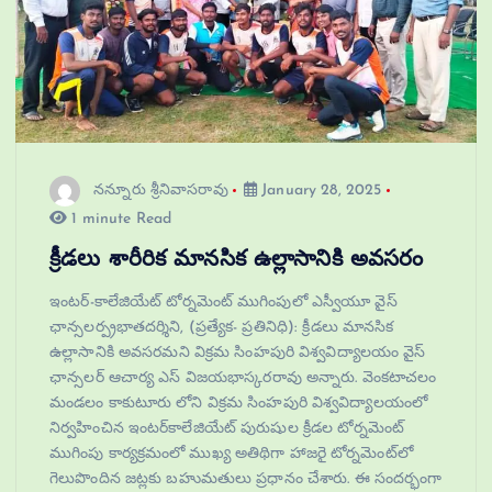
నన్నూరు శ్రీనివాసరావు
January 28, 2025
1 minute Read
క్రీడలు శారీరిక మానసిక ఉల్లాసానికి అవసరం
ఇంటర్‌-కాలేజియేట్ టోర్నమెంట్ ముగింపులో ఎస్వీయూ వైస్
ఛాన్సలర్ప్రభాతదర్శిని, (ప్రత్యేక- ప్రతినిధి): క్రీడలు మానసిక
ఉల్లాసానికి అవసరమని విక్రమ సింహపురి విశ్వవిద్యాలయం వైస్
ఛాన్సలర్ ఆచార్య ఎస్ విజయభాస్కరరావు అన్నారు. వెంకటాచలం
మండలం కాకుటూరు లోని విక్రమ సింహపురి విశ్వవిద్యాలయంలో
నిర్వహించిన ఇంటర్‌కాలేజియేట్ పురుషుల క్రీడల టోర్నమెంట్
ముగింపు కార్యక్రమంలో ముఖ్య అతిథిగా హాజరై టోర్నమెంట్‌లో
గెలుపొందిన జట్లకు బహుమతులు ప్రధానం చేశారు. ఈ సందర్భంగా