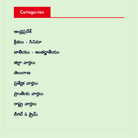
Categories
ఆంధ్రప్రదేశ్
క్రీడలు – సినిమా
జాతీయం – అంతర్జాతీయం
జిల్లా వార్తలు
తెలంగాణ
ప్రత్యేక వార్తలు
ప్రాంతీయ వార్తలు
రాష్ట్ర వార్తలు
లీగల్ & క్రైమ్