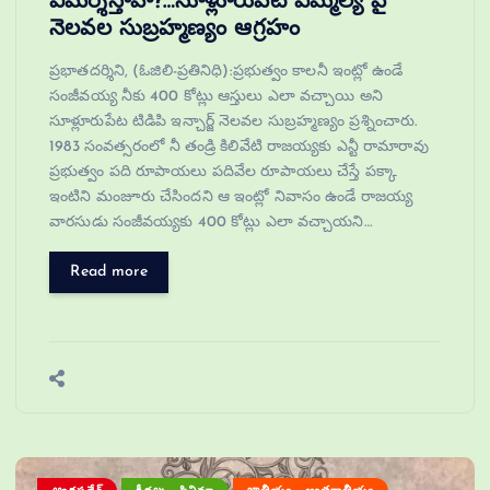
విమర్శిస్తావా?…సూళ్లూరుపేట ఎమ్మెల్యే పై
నెలవల సుబ్రహ్మణ్యం ఆగ్రహం
ప్రభాతదర్శిని, (ఓజిలి-ప్రతినిధి):ప్రభుత్వం కాలనీ ఇంట్లో ఉండే
సంజీవయ్య నీకు 400 కోట్లు ఆస్తులు ఎలా వచ్చాయి అని
సూళ్లూరుపేట టిడిపి ఇన్చార్జ్ నెలవల సుబ్రహ్మణ్యం ప్రశ్నించారు.
1983 సంవత్సరంలో నీ తండ్రి కిలివేటి రాజయ్యకు ఎన్టీ రామారావు
ప్రభుత్వం పది రూపాయలు పదివేల రూపాయలు చేస్తే పక్కా
ఇంటిని మంజూరు చేసిందని ఆ ఇంట్లో నివాసం ఉండే రాజయ్య
వారసుడు సంజీవయ్యకు 400 కోట్లు ఎలా వచ్చాయని…
Read more