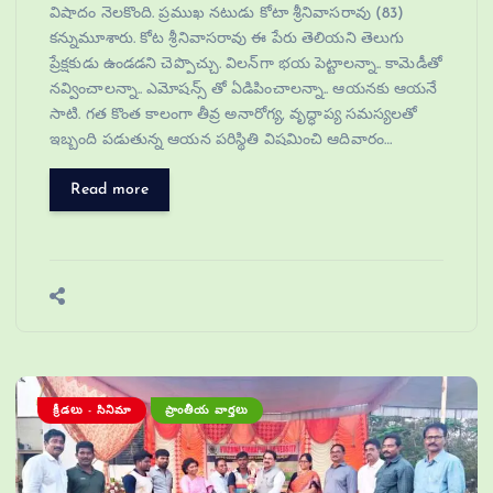
విషాదం నెల‌కొంది. ప్రముఖ నటుడు కోటా శ్రీనివాసరావు (83)
కన్నుమూశారు. కోట శ్రీనివాసరావు ఈ పేరు తెలియని తెలుగు
ప్రేక్షకుడు ఉండడని చెప్పొచ్చు. విలన్‌గా భయ పెట్టాలన్నా.. కామెడీతో
నవ్వించాలన్నా.. ఎమోషన్స్ తో ఏడిపించాలన్నా.. ఆయనకు ఆయనే
సాటి. గ‌త కొంత కాలంగా తీవ్ర అనారోగ్య‌, వృద్ధాప్య స‌మ‌స్య‌ల‌తో
ఇబ్బంది ప‌డుతున్న ఆయ‌న ప‌రిస్థితి విష‌మించి ఆదివారం…
Read more
క్రీడలు - సినిమా
ప్రాంతీయ వార్తలు