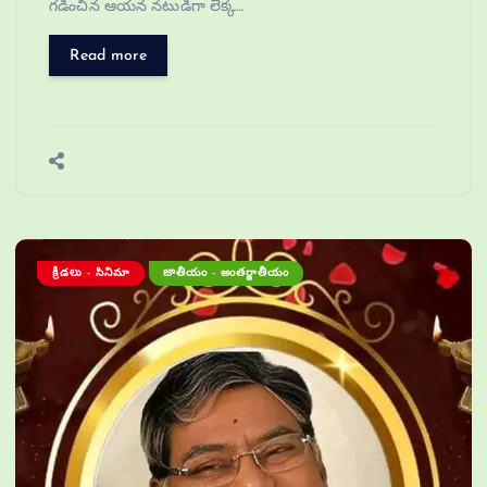
గడించిన ఆయన నటుడిగా లెక్క…
Read more
క్రీడలు - సినిమా
జాతీయం - అంతర్జాతీయం