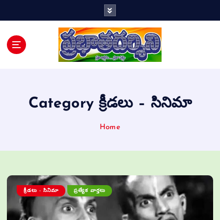
Telugu Daily
Category క్రీడలు – సినిమా
Home
క్రీడలు - సినిమా
ప్రత్యేక వార్తలు