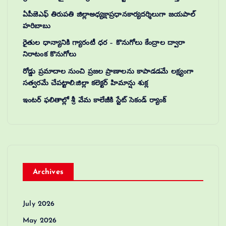
ఏపీజెఎఫ్ తిరుపతి జిల్లాఅధ్యక్షాప్రధానకార్యదర్శిలుగా జయపాల్
హరిబాబు
రైతుల ధాన్యానికి గ్యారంటీ ధర – కొనుగోలు కేంద్రాల ద్వారా
నిరాటంక కొనుగోలు
రోడ్డు ప్రమాదాల నుంచి ప్రజల ప్రాణాలను కాపాడడమే లక్ష్యంగా
సత్వరమే చేపట్టాలి:జిల్లా కలెక్టర్‌ హిమాన్షు శుక్ల
ఇంటర్ ఫలితాల్లో శ్రీ వేమ కాలేజీకి స్టేట్ సెకండ్ ర్యాంక్
Archives
July 2026
May 2026