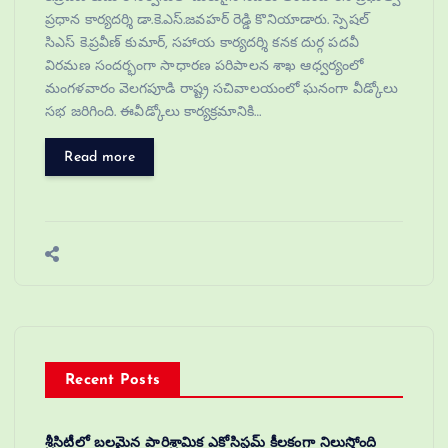
ప్రధాన కార్యదర్శి డా.కె.ఎస్.జవహర్ రెడ్డి కొనియాడారు. స్పెషల్
సిఎస్ కె.ప్రవీణ్ కుమార్, సహాయ కార్యదర్శి కనక దుర్గ పదవీ
విరమణ సందర్భంగా సాధారణ పరిపాలన శాఖ ఆధ్వర్యంలో
మంగళవారం వెలగపూడి రాష్ట్ర సచివాలయంలో ఘనంగా వీడ్కోలు
సభ జరిగింది. ఈవీడ్కోలు కార్యక్రమానికి…
Read more
Recent Posts
శ్రీసిటీలో బలమైన పారిశ్రామిక ఎకోసిస్టమ్ కీలకంగా నిలుస్తోంది