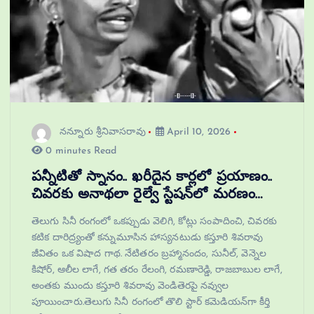
నన్నూరు శ్రీనివాసరావు
April 10, 2026
0 minutes Read
పన్నీటితో స్నానం.. ఖరీదైన కార్లలో ప్రయాణం..
చివరకు అనాథలా రైల్వే స్టేషన్‌లో మరణం…
తెలుగు సినీ రంగంలో ఒకప్పుడు వెలిగి, కోట్లు సంపాదించి, చివరకు
కటిక దారిద్ర్యంతో కన్నుమూసిన హాస్యనటుడు కస్తూరి శివరావు
జీవితం ఒక విషాద గాథ. నేటితరం బ్రహ్మానందం, సునీల్, వెన్నెల
కిషోర్, ఆలీల లాగే, గత తరం రేలంగి, రమణారెడ్డి, రాజబాబుల లాగే,
అంతకు ముందు కస్తూరి శివరావు వెండితెరపై నవ్వుల
పూయించారు.తెలుగు సినీ రంగంలో తొలి స్టార్ కమెడియన్‌గా కీర్తి