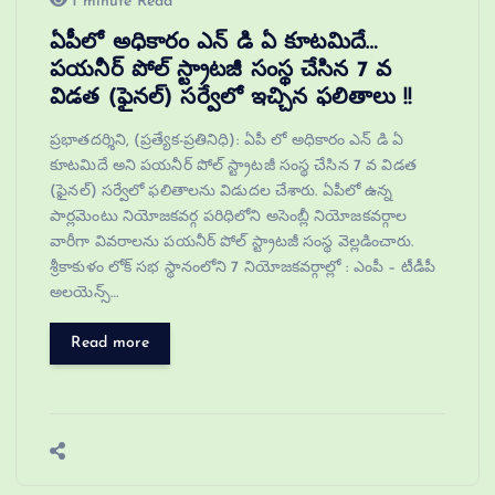
1 minute Read
ఏపీలో అధికారం ఎన్ డి ఏ కూటమిదే…
పయనీర్ పోల్ స్ట్రాటజీ సంస్థ చేసిన 7 వ
విడత (ఫైనల్) సర్వేలో ఇచ్చిన ఫలితాలు !!
ప్రభాతదర్శిని, (ప్రత్యేక-ప్రతినిధి): ఏపీ లో అధికారం ఎన్ డి ఏ
కూటమిదే అని పయనీర్ పోల్ స్ట్రాటజీ సంస్థ చేసిన 7 వ విడత
(ఫైనల్) సర్వేలో ఫలితాలను విడుదల చేశారు. ఏపీలో ఉన్న
పార్లమెంటు నియోజకవర్గ పరిధిలోని అసెంబ్లీ నియోజకవర్గాల
వారీగా వివరాలను పయనీర్ పోల్ స్ట్రాటజీ సంస్థ వెల్లడించారు.
శ్రీకాకుళం లోక్ సభ స్థానంలోని 7 నియోజకవర్గాల్లో : ఎంపీ – టీడీపీ
అలయెన్స్…
Read more