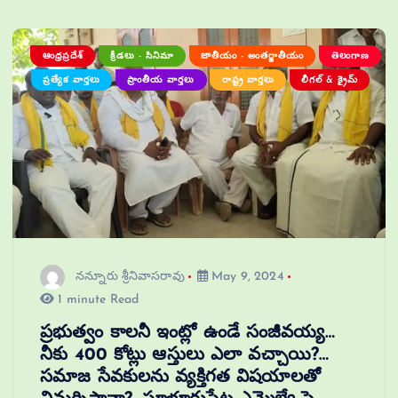
ఆంధ్రప్రదేశ్
క్రీడలు - సినిమా
జాతీయం - అంతర్జాతీయం
తెలంగాణ
ప్రత్యేక వార్తలు
ప్రాంతీయ వార్తలు
రాష్ట్ర వార్తలు
లీగల్ & క్రైమ్
నన్నూరు శ్రీనివాసరావు
May 9, 2024
1 minute Read
ప్రభుత్వం కాలనీ ఇంట్లో ఉండే సంజీవయ్య…
నీకు 400 కోట్లు ఆస్తులు ఎలా వచ్చాయి?…
సమాజ సేవకులను వ్యక్తిగత విషయాలతో