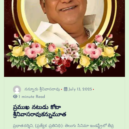
నన్నూరు శ్రీనివాసరావు
July 13, 2025
1 minute Read
ప్రముఖ నటుడు కోటా
శ్రీనివాసరావుకన్నుమూత
ప్రభాతదర్శిని, (ప్రత్యేక -ప్రతినిధి): తెలుగు సినిమా ఇండ‌స్ట్రీలో తీవ్ర