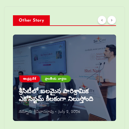
Other Story
ఆంధ్రప్రదేశ్
ప్రాంతీయ వార్తలు
శ్రీసిటీలో బలమైన పారిశ్రామిక
ఎకోసిస్టమ్ కీలకంగా నిలుస్తోంది
నన్నూరు శ్రీనివాసరావు
July 2, 2026