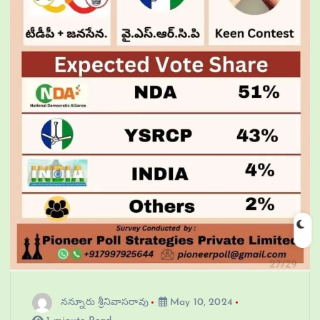
నన్నూరు శ్రీనివాసరావు
May 10, 2024