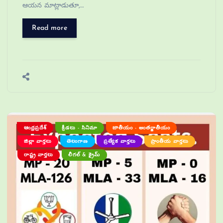
ఆయన మాట్లాడుతూ,…
Read more
ఆంధ్రప్రదేశ్
క్రీడలు - సినిమా
జాతీయం - అంతర్జాతీయం
జిల్లా వార్తలు
తెలంగాణ
ప్రత్యేక వార్తలు
ప్రాంతీయ వార్తలు
రాష్ట్ర వార్తలు
లీగల్ & క్రైమ్