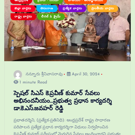
ఆంధ్రప్రదేశ్
క్రీడలు - సినిమా
జాతీయం - అంతర్జాతీయం
జిల్లా వార్తలు
తెలంగాణ
ప్రత్యేక వార్తలు
ప్రాంతీయ వార్తలు
రాష్ట్ర వార్తలు
లీగల్ & క్రైమ్
నన్నూరు శ్రీనివాసరావు
April 30, 2024
1 minute Read
స్పెషల్ సిఎస్ కె.ప్రవీణ్ కుమార్ సేవలు
అభినందనీయం…ప్రభుత్వ ప్రధాన కార్యదర్శి
డా.కె.ఎస్.జవహర్ రెడ్డి
ప్రభాతదర్శిని, (ప్రత్యేక-ప్రతినిధి): ఆంధ్రప్రదేశ్ రాష్ట్ర సాధారణ
పరిపాలన ప్రత్యేక ప్రధాన కార్యదర్శిగా విధులు నిర్వహించిన
కె.ప్రవీణ్ కుమార్ సర్వీసులో మెరుగైన సేవలు అందించారని ప్రభుత్వ