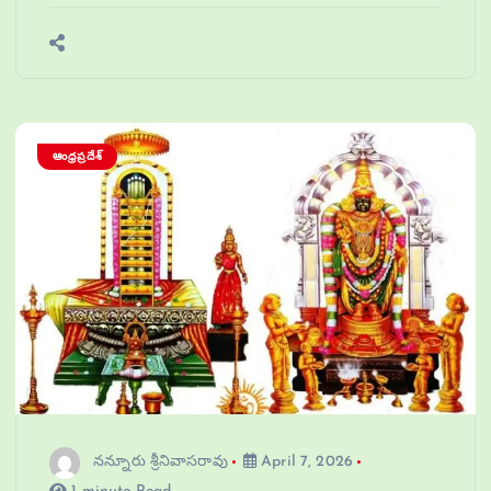
ఆంధ్రప్రదేశ్
నన్నూరు శ్రీనివాసరావు
April 7, 2026