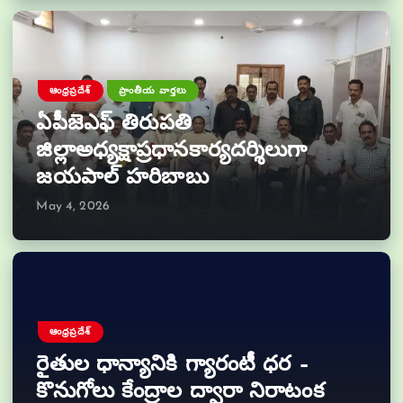
ఆంధ్రప్రదేశ్
ప్రాంతీయ వార్తలు
ఏపీజెఎఫ్ తిరుపతి
జిల్లాఅధ్యక్షాప్రధానకార్యదర్శిలుగా
జయపాల్ హరిబాబు
May 4, 2026
ఆంధ్రప్రదేశ్
రైతుల ధాన్యానికి గ్యారంటీ ధర –
కొనుగోలు కేంద్రాల ద్వారా నిరాటంక