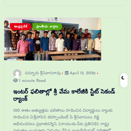
ఆంధ్రప్రదేశ్
ప్రాంతీయ వార్తలు
నన్నూరు శ్రీనివాసరావు
April 15, 2026
1 minute Read
ఇంటర్ ఫలితాల్లో శ్రీ వేమ కాలేజీకి స్టేట్ సెకండ్
ర్యాంక్
100 శాతం అత్యుత్తమ ఫలితాలు సాధించిన విద్యార్థులు ర్యాంకు
సాధించిన వి.శ్రీహాసిని కరస్పాండెంట్ పి శ్రీనివాసులు రెడ్డి
అభినందనలు ప్రభాతదర్శిని, (నాయుడు-పేట ప్రతినిధి): రాష్ట్ర
ప్రభుత్వం బుధవారం విడుదల చేసిన ఇంటర్మీడియట్ ఫలితాల్లో