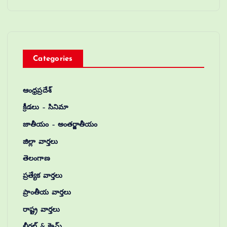
Categories
ఆంధ్రప్రదేశ్
క్రీడలు – సినిమా
జాతీయం – అంతర్జాతీయం
జిల్లా వార్తలు
తెలంగాణ
ప్రత్యేక వార్తలు
ప్రాంతీయ వార్తలు
రాష్ట్ర వార్తలు
లీగల్ & క్రైమ్