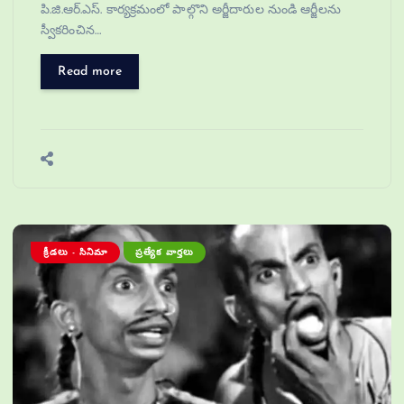
పి.జి.ఆర్.ఎస్. కార్యక్రమంలో పాల్గొని అర్జీదారుల నుండి ఆర్జీలను
స్వీకరించిన…
Read more
క్రీడలు - సినిమా
ప్రత్యేక వార్తలు