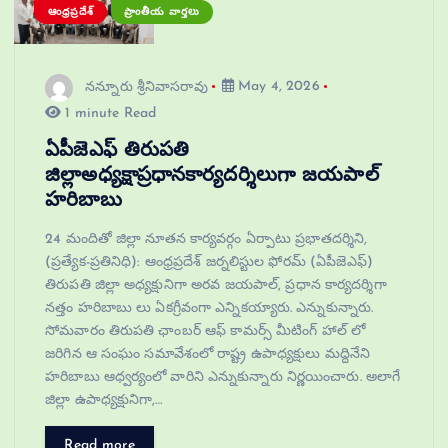
ఆంధ్రప్రదేశ్
ప్రాంతీయ వార్తలు
నన్నూరు శ్రీనివాసరావు
May 4, 2026
1 minute Read
ఏపీజెఎఫ్ తిరుపతి
జిల్లాఅధ్యక్షాప్రధానకార్యదర్శిలుగా జయపాల్
హరిబాబు
24 మందితో జిల్లా నూతన కార్యవర్గం ఏర్పాటు ప్రభాతదర్శిని,
(ప్రత్యేక-ప్రతినిధి): ఆంధ్రప్రదేశ్ జర్నలిస్టుల ఫోరమ్ (ఏపీజెఎఫ్)
తిరుపతి జిల్లా అధ్యక్షునిగా అరవ జయపాల్, ప్రధాన కార్యదర్శిగా
నత్తం హరిబాబు లు ఏకగ్రీవంగా ఎన్నికయ్యారు. ఎన్నుకున్నారు.
సోమవారం తిరుపతి ఛాంబర్ ఆఫ్ కామర్స్ మీటింగ్ హాల్ లో
జరిగిన ఆ సంఘం సమావేశంలో రాష్ట్ర ఉపాధ్యక్షులు మద్దినేని
హరిబాబు ఆధ్వర్యంలో వారిని ఎన్నుకున్నారు నిర్ణయించారు. అలాగే
జిల్లా ఉపాధ్యక్షునిగా,…
Read more