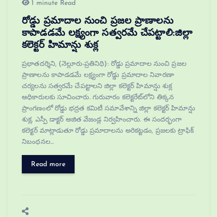
1 minute Read
రోడ్డు ప్రమాదాల నుంచి ప్రజల ప్రాణాలను
కాపాడడమే లక్ష్యంగా సత్వరమే చేపట్టాలి:జిల్లా
కలెక్టర్‌ హిమాన్షు శుక్ల
ప్రభాతదర్శిని, (నెల్లూరు-ప్రతినిధి): రోడ్డు ప్రమాదాల నుంచి ప్రజల
ప్రాణాలను కాపాడడమే లక్ష్యంగా రోడ్డు ప్రమాదాల నివారణా
చర్యలను సత్వరమే చేపట్టాలని జిల్లా కలెక్టర్‌ హిమాన్షు శుక్ల
అధికారులకు సూచించారు. గురువారం కలెక్టరేట్‌లోని తిక్కన
ప్రాంగణంలో రోడ్డు భద్రత కమిటీ సమావేశాన్ని జిల్లా కలెక్టర్‌ హిమాన్షు
శుక్ల, ఎస్పీ డాక్టర్‌ అజిత వేజండ్ల నిర్వహించారు. ఈ సందర్భంగా
కలెక్టర్‌ మాట్లాడుతూ రోడ్డు ప్రమాదాలను అరికట్టడం, ప్రజలకు ట్రాఫిక్‌
నిబంధనల…
Read more