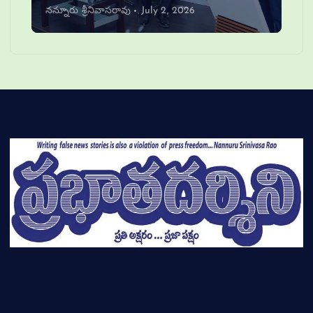
నన్నూరు శ్రీనివాసరావు
July 2, 2026