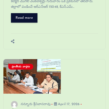
కలెక్టర్ మొగిలి వెంకటేశ్వర్లు గురువారం ఒక ప్రకటనలో తెలిపారు.
జిల్లాలో పండించే ఆర్ఎన్ఆర్ 15048, కేఎన్ఎమ్…
Read more
ప్రాంతీయ వార్తలు
నన్నూరు శ్రీనివాసరావు
April 17, 2026