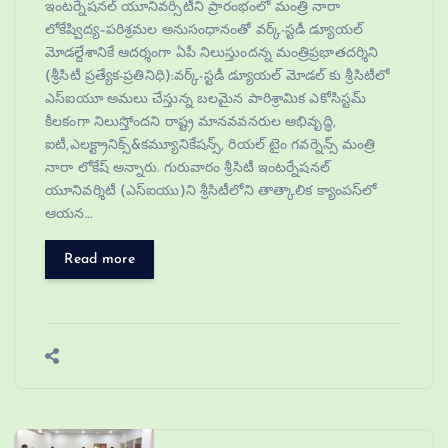
ఇంటర్నేషనల్ యూనివర్సిటీని ప్రారంభంలో మంత్రి నారా
లోకేష్విద్య–పరిశ్రమల అనుసంధానంతో వర్క్-స్టడీ డ్యూయల్
మోడల్దేశానికే ఆదర్శంగా ఏపీ నిలుస్తుందన్న మంత్రిప్రభాతదర్శిని
(శ్రీసిటీ ప్రత్యేక-ప్రతినిధి):వర్క్-స్టడీ డ్యూయల్ మోడల్ కు శ్రీసిటీలో
ఎస్‌ఐయూ అమలు చేస్తున్న బలమైన పారిశ్రామిక ఎకోసిస్టమ్
కీలకంగా నిలుస్తోందని రాష్ట్ర మానవవనరుల అభివృద్ధి,
ఐటీ,ఎలక్ట్రానిక్స్&కమ్యూనికేషన్స్, రియల్ టైం గవర్నెన్స్ మంత్రి
నారా లోకేష్ అన్నారు. గురువారం శ్రీసిటీ ఇంటర్నేషనల్
యూనివర్శిటీ (ఎస్ఐయు)ని శ్రీసిటీలోని తాత్కాలిక క్యాంపస్‌లో
ఆయన…
Read more