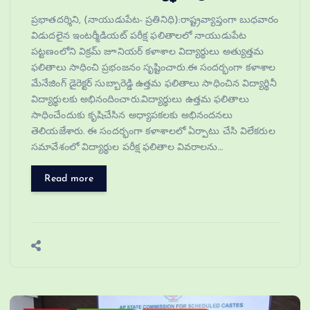
ప్రభాతదర్శిని, (నాయుడుపేట- ప్రతినిధి):రాష్ట్రవ్యాప్తంగా బుధవారం
విడుదలైన ఇంటర్మీడియట్ పరీక్ష ఫలితాలలో నాయుడుపేట
పట్టణంలోని విక్రమ్ జూనియర్ కళాశాల విద్యార్థులు అత్యుత్తమ
ఫలితాలు సాధించి ప్రభంజనం సృష్టించారు.ఈ సందర్భంగా కళాశాల
మేనేజింగ్ డైరెక్టర్ సుబ్బారెడ్డి ఉత్తమ ఫలితాలు సాధించిన విద్యార్థినీ
విద్యార్థులకు అభినందించారు.విద్యార్థులు ఉత్తమ ఫలితాలు
సాధించేందుకు కృషిచేసిన అధ్యాపకలకు అభినందనలు
తెలియజేశారు. ఈ సందర్భంగా కళాశాలలో ఏర్పాటు చేసి విలేకరుల
సమావేశంలో విద్యార్థుల పరీక్ష ఫలితాల వివరాలను…
Read more