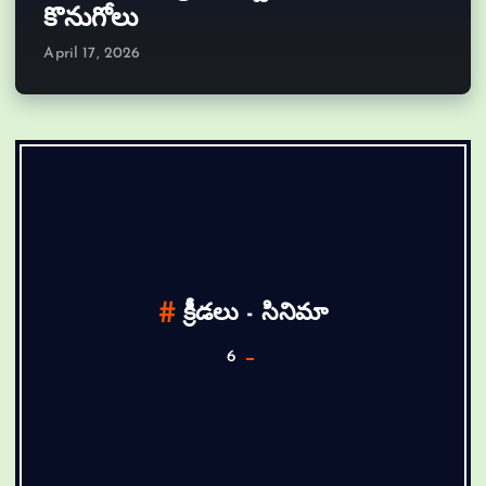
కొనుగోలు
April 17, 2026
క్రీడలు - సినిమా
6