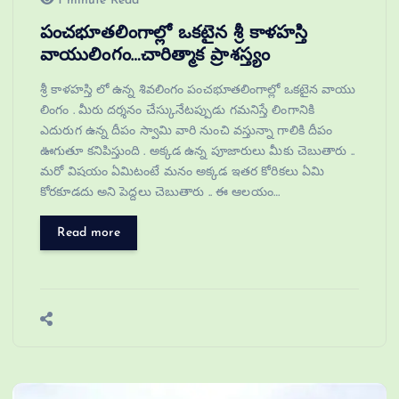
1 minute Read
పంచభూతలింగాల్లో ఒకటైన శ్రీ కాళహస్తి
వాయులింగం…చారిత్మాక ప్రాశస్త్యం
శ్రీ కాళహస్తి లో ఉన్న శివలింగం పంచభూతలింగాల్లో ఒకటైన వాయు
లింగం . మీరు దర్శనం చేస్కునేటప్పుడు గమనిస్తే లింగానికి
ఎదురుగ ఉన్న దీపం స్వామి వారి నుంచి వస్తున్నా గాలికి దీపం
ఊగుతూ కనిపిస్తుంది . అక్కడ ఉన్న పూజారులు మీకు చెబుతారు ..
మరో విషయం ఏమిటంటే మనం అక్కడ ఇతర కోరికలు ఏమి
కోరకూడదు అని పెద్దలు చెబుతారు .. ఈ ఆలయం…
Read more