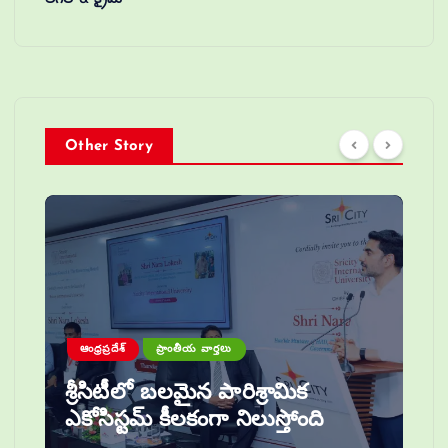
Other Story
ఆంధ్రప్రదేశ్
ప్రాంతీయ వార్తలు
శ్రీసిటీలో బలమైన పారిశ్రామిక
ఎకోసిస్టమ్ కీలకంగా నిలుస్తోంది