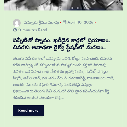
నన్నూరు శ్రీనివాసరావు
April 10, 2026
0 minutes Read
పన్నీటితో స్నానం.. ఖరీదైన కార్లలో ప్రయాణం..
చివరకు అనాథలా రైల్వే స్టేషన్‌లో మరణం…
తెలుగు సినీ రంగంలో ఒకప్పుడు వెలిగి, కోట్లు సంపాదించి, చివరకు
కటిక దారిద్ర్యంతో కన్నుమూసిన హాస్యనటుడు కస్తూరి శివరావు
జీవితం ఒక విషాద గాథ. నేటితరం బ్రహ్మానందం, సునీల్, వెన్నెల
కిషోర్, ఆలీల లాగే, గత తరం రేలంగి, రమణారెడ్డి, రాజబాబుల లాగే,
అంతకు ముందు కస్తూరి శివరావు వెండితెరపై నవ్వుల
పూయించారు.తెలుగు సినీ రంగంలో తొలి స్టార్ కమెడియన్‌గా కీర్తి
గడించిన ఆయన నటుడిగా లెక్క…
Read more