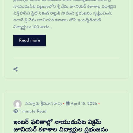
నాయుడుపేట పట్టణంలోని శ్రీ వేమ జూనియర్ కళాశాల విద్యార్థిని
వి.శ్రీహాసిని స్టేట్ సెకండ్ ర్యాంక్ సాధించి ప్రభంజనం సృష్టించింది.
అలాగే శ్రీ వేమ జూనియర్ కళాశాల లోని ఇంటర్మీడియట్
విద్యార్థులు 100 శాతం…
Read more
నన్నూరు శ్రీనివాసరావు
April 15, 2026
1 minute Read
ఇంటర్ ఫలితాల్లో నాయుడుపేట విక్రమ్
జూనియర్ కళాశాల విద్యార్థుల ప్రభంజనం