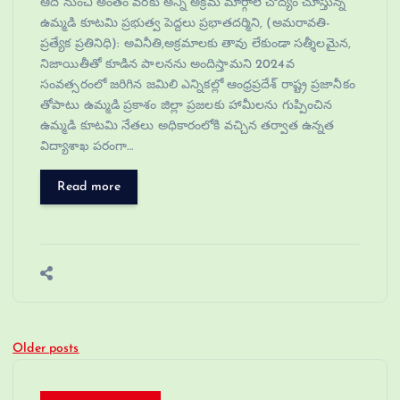
ఆది నుంచి అంతం వరకు అన్ని అక్రమ మార్గాలే చోద్యం చూస్తున్న
ఉమ్మడి కూటమి ప్రభుత్వ పెద్దలు ప్రభాతదర్మిని, (అమరావతి-
ప్రత్యేక ప్రతినిధి): అవినీతి,అక్రమాలకు తావు లేకుండా సత్శీలమైన,
నిజాయితీతో కూడిన పాలనను అందిస్తామని 2024వ
సంవత్సరంలో జరిగిన జమిలి ఎన్నికల్లో ఆంధ్రప్రదేశ్ రాష్ట్ర ప్రజానీకం
తోపాటు ఉమ్మడి ప్రకాశం జిల్లా ప్రజలకు హామీలను గుప్పించిన
ఉమ్మడి కూటమి నేతలు అధికారంలోకి వచ్చిన తర్వాత ఉన్నత
విద్యాశాఖ పరంగా…
Read more
Older posts