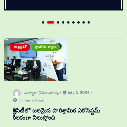
ఆంధ్రప్రదేశ్
ప్రాంతీయ వార్తలు
నన్నూరు శ్రీనివాసరావు
July 2, 2026
1 minute Read
శ్రీసిటీలో బలమైన పారిశ్రామిక ఎకోసిస్టమ్
కీలకంగా నిలుస్తోంది