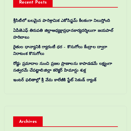
Recent Posts
శ్రీసిటీలో బలమైన పారిశ్రామిక ఎకోసిస్టమ్ కీలకంగా నిలుస్తోంది
ఏపీజెఎఫ్ తిరుపతి జిల్లాఅధ్యక్షాప్రధానకార్యదర్శిలుగా జయపాల్
హరిబాబు
రైతుల ధాన్యానికి గ్యారంటీ ధర – కొనుగోలు కేంద్రాల ద్వారా
నిరాటంక కొనుగోలు
రోడ్డు ప్రమాదాల నుంచి ప్రజల ప్రాణాలను కాపాడడమే లక్ష్యంగా
సత్వరమే చేపట్టాలి:జిల్లా కలెక్టర్‌ హిమాన్షు శుక్ల
ఇంటర్ ఫలితాల్లో శ్రీ వేమ కాలేజీకి స్టేట్ సెకండ్ ర్యాంక్
Archives