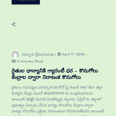
నన్నూరు శ్రీనివాసరావు
April 17, 2026
0 minutes Read
రైతుల ధాన్యానికి గ్యారంటీ ధర – కొనుగోలు
కేంద్రాల ద్వారా నిరాటంక కొనుగోలు
రైతులు సమస్యలు పరిష్కారానికి టోల్ ఫ్రీ నెంబర్ 1967 లేదా జిల్లా
ఫిర్యాదు కేంద్రం నెంబర్ 8520879979 ను సంప్రదించగలరు:
జాయింట్ కలెక్టర్ మొగిలి వెంకటేశ్వర్లు నెల్లూరు, ఏప్రిల్ 16: జిల్లాలో
ప్రభుత్వం ఏర్పాటు చేసిన ధాన్యం కొనుగోలు కేంద్రాల ద్వారా
ధాన్యం కొనుగోలు ప్రక్రియ నిరాటంకంగా కొనసాగుతోందని జాయింట్