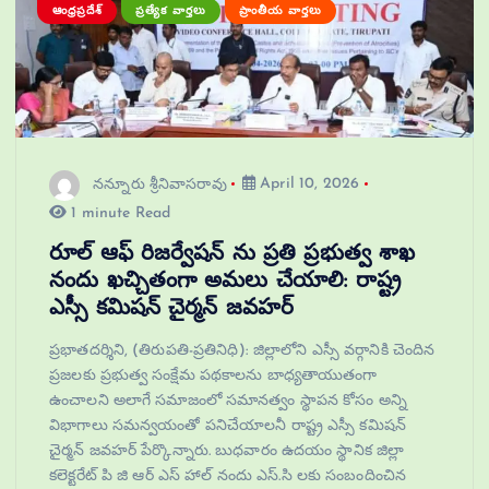
ఆంధ్రప్రదేశ్
ప్రత్యేక వార్తలు
ప్రాంతీయ వార్తలు
నన్నూరు శ్రీనివాసరావు
April 10, 2026
1 minute Read
రూల్ ఆఫ్ రిజర్వేషన్ ను ప్రతి ప్రభుత్వ శాఖ
నందు ఖచ్చితంగా అమలు చేయాలి: రాష్ట్ర
ఎస్సీ కమిషన్ చైర్మన్ జవహర్
ప్రభాతదర్శిని, (తిరుపతి-ప్రతినిధి): జిల్లాలోని ఎస్సీ వర్గానికి చెందిన
ప్రజలకు ప్రభుత్వ సంక్షేమ పథకాలను బాధ్యతాయుతంగా
ఉంచాలని అలాగే సమాజంలో సమానత్వం స్థాపన కోసం అన్ని
విభాగాలు సమన్వయంతో పనిచేయాలనీ రాష్ట్ర ఎస్సీ కమిషన్
చైర్మన్ జవహర్ పేర్కొన్నారు. బుధవారం ఉదయం స్థానిక జిల్లా
కలెక్టరేట్ పి జి ఆర్ ఎస్ హాల్ నందు ఎస్.సి లకు సంబందించిన