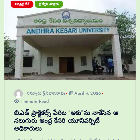
ఆంధ్రప్రదేశ్
ప్రత్యేక వార్తలు
నన్నూరు శ్రీనివాసరావు
April 4, 2026
1 minute Read
బి.ఎడ్ ప్రాక్టికల్స్ పేరిట “ఆకు”ను నాకేసిన ఆ
నలుగురు ఆంధ్ర కేసరి యూనివర్సిటీ
అధికారులు