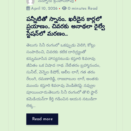
నన్నూరు శ్రీనివాసరావు
April 10, 2026
0 minutes Read
పన్నీటితో స్నానం.. ఖరీదైన కార్లలో
ప్రయాణం.. చివరకు అనాథలా రైల్వే
స్టేషన్‌లో మరణం…
తెలుగు సినీ రంగంలో ఒకప్పుడు వెలిగి, కోట్లు
సంపాదించి, చివరకు కటిక దారిద్ర్యంతో
కన్నుమూసిన హాస్యనటుడు కస్తూరి శివరావు
జీవితం ఒక విషాద గాథ. నేటితరం బ్రహ్మానందం,
సునీల్, వెన్నెల కిషోర్, ఆలీల లాగే, గత తరం
రేలంగి, రమణారెడ్డి, రాజబాబుల లాగే, అంతకు
ముందు కస్తూరి శివరావు వెండితెరపై నవ్వుల
పూయించారు.తెలుగు సినీ రంగంలో తొలి స్టార్
కమెడియన్‌గా కీర్తి గడించిన ఆయన నటుడిగా
లెక్క…
Read more