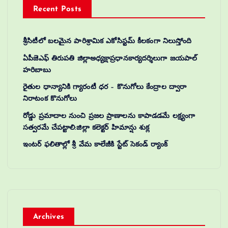
Recent Posts
శ్రీసిటీలో బలమైన పారిశ్రామిక ఎకోసిస్టమ్ కీలకంగా నిలుస్తోంది
ఏపీజెఎఫ్ తిరుపతి జిల్లాఅధ్యక్షాప్రధానకార్యదర్శిలుగా జయపాల్
హరిబాబు
రైతుల ధాన్యానికి గ్యారంటీ ధర – కొనుగోలు కేంద్రాల ద్వారా
నిరాటంక కొనుగోలు
రోడ్డు ప్రమాదాల నుంచి ప్రజల ప్రాణాలను కాపాడడమే లక్ష్యంగా
సత్వరమే చేపట్టాలి:జిల్లా కలెక్టర్‌ హిమాన్షు శుక్ల
ఇంటర్ ఫలితాల్లో శ్రీ వేమ కాలేజీకి స్టేట్ సెకండ్ ర్యాంక్
Archives