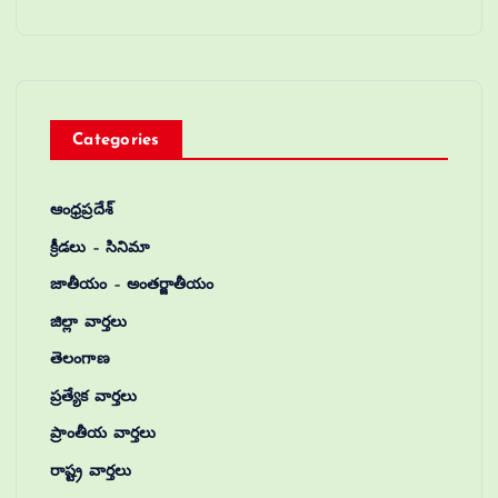
Categories
ఆంధ్రప్రదేశ్
క్రీడలు – సినిమా
జాతీయం – అంతర్జాతీయం
జిల్లా వార్తలు
తెలంగాణ
ప్రత్యేక వార్తలు
ప్రాంతీయ వార్తలు
రాష్ట్ర వార్తలు