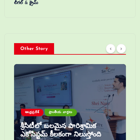
లీగల్ & క్రైమ్
Other Story
ఆంధ్రప్రదేశ్
ప్రాంతీయ వార్తలు
శ్రీసిటీలో బలమైన పారిశ్రామిక
ఎకోసిస్టమ్ కీలకంగా నిలుస్తోంది