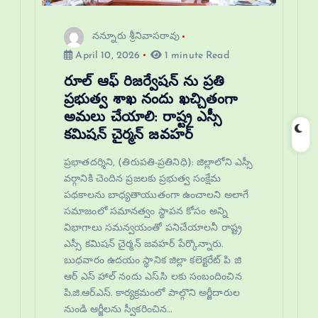
నన్నూరు శ్రీనివాసరావు
April 10, 2026
1 minute Read
రూల్ ఆఫ్ రిజర్వేషన్ ను ప్రతి
ప్రభుత్వ శాఖ నందు ఖచ్చితంగా
అమలు చేయాలి: రాష్ట్ర ఎస్సీ
కమిషన్ చైర్మన్ జవహర్
ప్రభాతదర్శిని, (తిరుపతి-ప్రతినిధి): జిల్లాలోని ఎస్సీ
వర్గానికి చెందిన ప్రజలకు ప్రభుత్వ సంక్షేమ
పథకాలను బాధ్యతాయుతంగా ఉంచాలని అలాగే
సమాజంలో సమానత్వం స్థాపన కోసం అన్ని
విభాగాలు సమన్వయంతో పనిచేయాలనీ రాష్ట్ర
ఎస్సీ కమిషన్ చైర్మన్ జవహర్ పేర్కొన్నారు.
బుధవారం ఉదయం స్థానిక జిల్లా కలెక్టరేట్ పి జి
ఆర్ ఎస్ హాల్ నందు ఎస్.సి లకు సంబందించిన
పి.జి.ఆర్.ఎస్. కార్యక్రమంలో పాల్గొని అర్జీదారుల
నుండి ఆర్జీలను స్వీకరించిన…