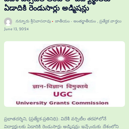
ఏడాదికి రెండుసార్లు అడ్మిషన్లు
నన్నూరు శ్రీనివాసరావు
జాతీయం - అంతర్జాతీయం
,
ప్రత్యేక వార్తలు
June 13, 2024
ప్రభాతదర్శిని, (ప్రత్యేక-ప్రతినిధి): విదేశీ వర్సిటీల తరహాలోనే
విద్యార్థులకు ఏడాదికి రెండుసార్లు అడ్మిషన్లు ఇచ్చేందుకు దేశంలోని