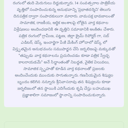
రంగంలో తుది మెరుగులు దిద్దుకున్నారు. 14 సంవత్సరాల పాత్రికేయ
వృత్తిలో సంపాదించుకున్న అనుభవాన్ని 'ప్రభాతదర్శిని' తెలుగు
దినపత్రిక ద్వారా సంపాదకులుగా మారారు. వామపక్ష భావజాలంతో
సామాజిక, రాజకీయ, ఆర్థిక అంశాలపై లోతైన వార్త కథనాల
విశ్లేషణలు అందించడానికి ఈ వృత్తిని సమాజానికి అంకితం చేశారు.
పత్రిక రంగంలో గ్రామీణ, పట్టణ, జిల్లా క్రైమ్ రిపోర్టర్ గా, సబ్
ఎడిటర్, డెస్క్ ఇంచార్జిగా పేజీ మేకింగ్ హోదాలో డెస్క్ లో
విస్తృతమైన అనుభవంను సముపార్జన చేసి జర్నలిజంపై మక్కువతో
"తప్పుడు వార్త కథనాలను ప్రచురించడం కూడా పత్రిక స్వేచ్ఛ
కాలరాయడమే" అనే సిద్ధాంతంతో నిబద్ధత, నైతిక విలువలు,
సామాజిక స్పృహతో కూడిన వార్త కథనాలతో ప్రజలకు
అందించేందుకు ముందుకు సాగుతున్నారు. గణనీయమైన శిష్యుల
బృందం కలిగిన నన్నూరు శ్రీనివాసరావు తన శిష్యులను కూడా
జర్నలిజంలో తన స్థాయికి ఎదిగేందుకు కృషి చేస్తు బహుముఖ
ప్రజ్ఞాశాలిగా సమాజంలో స్థానాన్ని సంపాదించుకున్నారు.