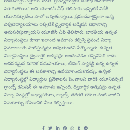
రెండుసార్లు చేస్తాయి. దీంతో గ్రాడ్యుయేట్లకు ఉపాధి అవకాశాలు
పెరుగుతాయి.” అని యూజీసీ చీఫ్ తెలిపారు.’ఇప్పటికే విదేశీ
యూనివర్సిటీలు ఫాలో అవుతున్నాయి. ప్రపంచవ్యాప్తంగా ఉన్న
విశ్వవిద్యాలయాలు ఇప్పటికే ద్వైవార్షిక అడ్మిషన్ విధానాన్ని
అనుసరిస్తున్నాయని యూజీసీ చీఫ్ తెలిపారు. భారతీయ ఉన్నత
విద్యాసంస్థలు కూడా ఇలాంటి అవకాశం కల్పిస్తే ప్రపంచ విద్యా
ప్రమాణాలకు పాటిస్తున్నట్లు అవుతుందని పేర్కొన్నారు. ఉన్నత
విద్యాసంస్థలు ద్వైవార్షిక అడ్మిషన్లు అందించడం తప్పనిసరి కాదు.
అవసరమైన మౌలిక సదుపాయాలు, టీచింగ్ ఫ్యాకల్టీ ఉన్న ఉన్నత
విద్యాసంస్థలు ఈ అవకాశాన్ని ఉపయోగించుకోవచ్చు. ఉన్నత
విద్యాసంస్థల్లో విద్యార్థుల ప్రవేశాలను పెంచాలని వారికి యూనివర్సిటీ
గ్రాంట్స్ కమిషన్ ఈ అవకాశం ఇచ్చింది. ద్వివార్షిక అడ్మిషన్లు ఉన్నత
విద్యా సంస్థల్లో అధ్యాపకులు, ల్యాబ్స్, తరగతి గదుల వంటి వాటిని
సమకూర్చు కోవడానికి వీలు కల్పిస్తాయి.