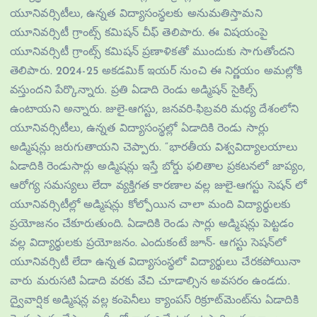
యూనివర్సిటీలు, ఉన్నత విద్యాసంస్థలకు అనుమతిస్తామని
యూనివర్సిటీ గ్రాంట్స్ కమిషన్ చీఫ్ తెలిపారు. ఈ విషయంపై
యూనివర్సిటీ గ్రాంట్స్ కమిషన్ ప్రణాళికతో ముందుకు సాగుతోందని
తెలిపారు. 2024-25 అకడమిక్ ఇయర్ నుంచి ఈ నిర్ణయం అమల్లోకి
వస్తుందని పేర్కొన్నారు. ప్రతి ఏడాది రెండు అడ్మిషన్ సైకిల్స్
ఉంటాయని అన్నారు. జులై-ఆగస్టు, జనవరి-ఫిబ్రవరి మధ్య దేశంలోని
యూనివర్సిటీలు, ఉన్నత విద్యాసంస్థల్లో ఏడాదికి రెండు సార్లు
అడ్మిషన్లు జరుగుతాయని చెప్పారు. “భారతీయ విశ్వవిద్యాలయాలు
ఏడాదికి రెండుసార్లు అడ్మిషన్లు ఇస్తే బోర్డు ఫలితాల ప్రకటనలో జాప్యం,
ఆరోగ్య సమస్యలు లేదా వ్యక్తిగత కారణాల వల్ల జులై-ఆగస్టు సెషన్‌ లో
యూనివర్సిటీల్లో అడ్మిషన్లు కోల్పోయిన చాలా మంది విద్యార్థులకు
ప్రయోజనం చేకూరుతుంది. ఏడాదికి రెండు సార్లు అడ్మిషన్లు పెట్టడం
వల్ల విద్యార్థులకు ప్రయోజనం. ఎందుకంటే జూన్- ఆగస్టు సెషన్​లో
యూనివర్సిటీ లేదా ఉన్నత విద్యాసంస్థలో విద్యార్థులు చేరకపోయినా
వారు మరుసటి ఏడాది వరకు వేచి చూడాల్సిన అవసరం ఉండదు.
ద్వైవార్షిక అడ్మిషన్ల వల్ల కంపెనీలు క్యాంపస్ రిక్రూట్‌మెంట్‌ను ఏడాదికి