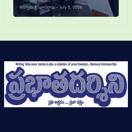
నన్నూరు శ్రీనివాసరావు
July 2, 2026