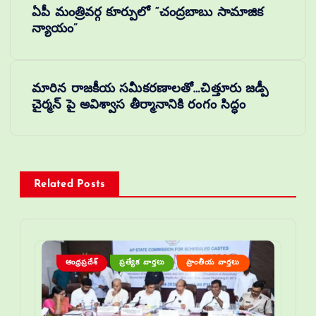
ఏపీ మంత్రివర్గ కూర్పులో “చంద్రబాబు సామాజిక
న్యాయం”
మారిన రాజకీయ సమీకరణాలతో…చిత్తూరు జడ్పీ
చైర్మన్ పై అవిశ్వాస తీర్మానానికి రంగం సిద్ధం
Related Posts
ఆంధ్రప్రదేశ్
ప్రత్యేక వార్తలు
ప్రాంతీయ వార్తలు