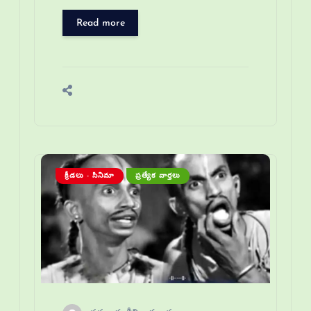
Read more
క్రీడలు - సినిమా
ప్రత్యేక వార్తలు