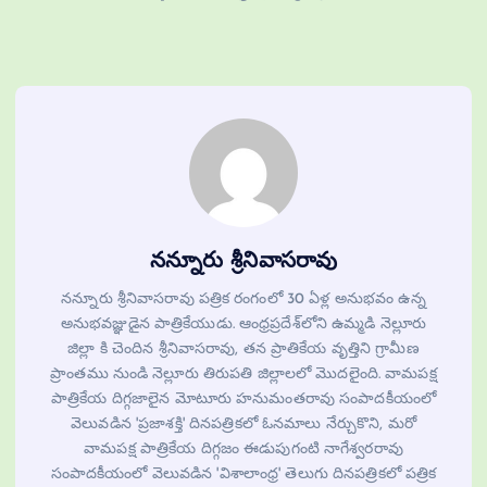
నన్నూరు శ్రీనివాసరావు
నన్నూరు శ్రీనివాసరావు పత్రిక రంగంలో 30 ఏళ్ల అనుభవం ఉన్న
అనుభవజ్ఞుడైన పాత్రికేయుడు. ఆంధ్రప్రదేశ్‌లోని ఉమ్మడి నెల్లూరు
జిల్లా కి చెందిన శ్రీనివాసరావు, తన ప్రాతికేయ వృత్తిని గ్రామీణ
ప్రాంతము నుండి నెల్లూరు తిరుపతి జిల్లాలలో మొదలైంది. వామపక్ష
పాత్రికేయ దిగ్గజాలైన మోటూరు హనుమంతరావు సంపాదకీయంలో
వెలువడిన 'ప్రజాశక్తి' దినపత్రికలో ఓనమాలు నేర్చుకొని, మరో
వామపక్ష పాత్రికేయ దిగ్గజం ఈడుపుగంటి నాగేశ్వరరావు
సంపాదకీయంలో వెలువడిన 'విశాలాంధ్ర' తెలుగు దినపత్రికలో పత్రిక