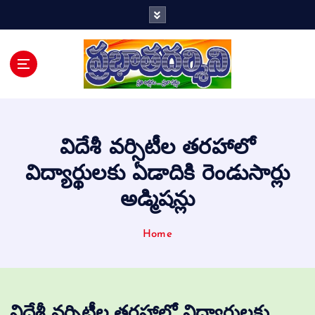
Telugu Daily
విదేశీ వర్సిటీల తరహాలో
విద్యార్థులకు ఏడాదికి రెండుసార్లు
అడ్మిషన్లు
Home
విదేశీ వర్సిటీల తరహాలో విద్యార్థులకు