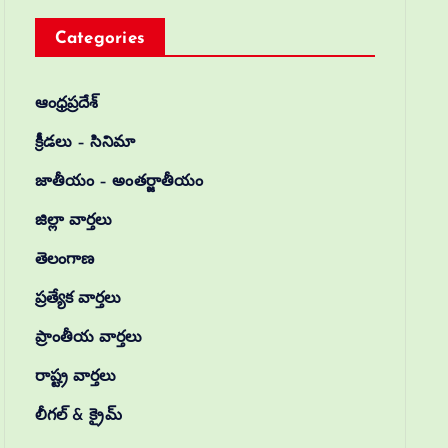
Categories
ఆంధ్రప్రదేశ్
క్రీడలు – సినిమా
జాతీయం – అంతర్జాతీయం
జిల్లా వార్తలు
తెలంగాణ
ప్రత్యేక వార్తలు
ప్రాంతీయ వార్తలు
రాష్ట్ర వార్తలు
లీగల్ & క్రైమ్