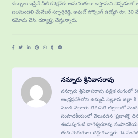
డబ్బులు ఇస్తేనే నీటి కనెక్షన్‌కు అనుమతులు ఇస్తామని చెప్పడ
జలమండలి మేనేజర్‌ స్ఫూర్తిరెడ్డి, అవుట్‌ సోర్సింగ్‌ ఉద్యోగి రూ. 3
నమోదు చేసి. దర్యాప్తు చేస్తున్నారు.
నన్నూరు శ్రీనివాసరావు
నన్నూరు శ్రీనివాసరావు పత్రిక రంగంలో
ఆంధ్రప్రదేశ్‌లోని ఉమ్మడి నెల్లూరు జిల్లా 
నుండి నెల్లూరు తిరుపతి జిల్లాలలో మ
సంపాదకీయంలో వెలువడిన 'ప్రజాశక్తి' ది
ఈడుపుగంటి నాగేశ్వరరావు సంపాదకీయంలో 
తుది మెరుగులు దిద్దుకున్నారు. 14 సంవ