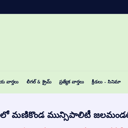
ీయ వార్తలు
లీగల్ & క్రైమ్
ప్రత్యేక వార్తలు
క్రీడలు – సినిమా
లో మణికొండ మున్సిపాలిటీ జలమండలి