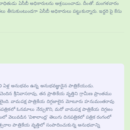
ంతో బాధితుడు ఏసీబీ అధికారులను ఆశ్రయించాడు. దీంతో. మంగళవారం
0 వేలు తీసుకుంటుండగా ఏసీబీ అధికారులు పట్టుకున్నారు. ఇద్దరి పై కేసు
 30 ఏళ్ల అనుభవం ఉన్న అనుభవజ్ఞుడైన పాత్రికేయుడు.
కి చెందిన శ్రీనివాసరావు, తన ప్రాతికేయ వృత్తిని గ్రామీణ ప్రాంతము
ొదలైంది. వామపక్ష పాత్రికేయ దిగ్గజాలైన మోటూరు హనుమంతరావు
నపత్రికలో ఓనమాలు నేర్చుకొని, మరో వామపక్ష పాత్రికేయ దిగ్గజం
వెలువడిన 'విశాలాంధ్ర' తెలుగు దినపత్రికలో పత్రిక రంగంలో
త్సరాల పాత్రికేయ వృత్తిలో సంపాదించుకున్న అనుభవాన్ని