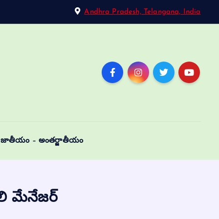
Andhra Pradesh, Telangana, India
జాతీయం – అంతర్జాతీయం
 మేనేజర్‌