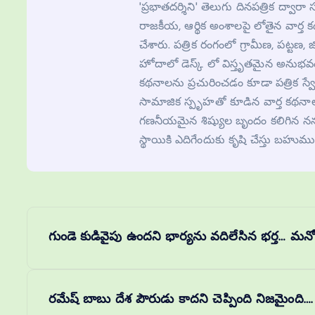
'ప్రభాతదర్శిని' తెలుగు దినపత్రిక ద్
రాజకీయ, ఆర్థిక అంశాలపై లోతైన వార్త 
చేశారు. పత్రిక రంగంలో గ్రామీణ, పట్టణ, జిల్
హోదాలో డెస్క్ లో విస్తృతమైన అనుభవం
కథనాలను ప్రచురించడం కూడా పత్రిక స్వ
సామాజిక స్పృహతో కూడిన వార్త కథనాల
గణనీయమైన శిష్యుల బృందం కలిగిన నన్
స్థాయికి ఎదిగేందుకు కృషి చేస్తు బహుము
గుండె కుడివైపు ఉందని భార్యను వదిలేసిన భర్త… మనోవ
రమేష్ బాబు దేశ పౌరుడు కాదని చెప్పింది నిజమైంది…. ఎమ్