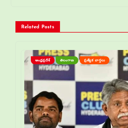
Related Posts
ఆంధ్రప్రదేశ్
తెలంగాణ
ప్రత్యేక వార్తలు