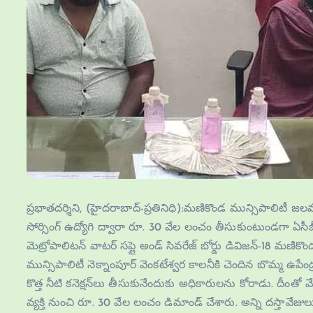
ప్రభాతదర్శిని, (హైదరాబాద్-ప్రతినిధి):మణికొండ మున్సిపాలిటీ జల
సోర్సింగ్‌ ఉద్యోగి ద్వారా రూ. 30 వేల లంచం తీసుకుంటుండగా ఏసీబీ 
మెట్రోపాలిటన్‌ వాటర్‌ సప్లై అండ్‌ సివరేజ్‌ బోర్డు డివిజన్‌-18 మణికొం
మున్సిపాలిటీ నెక్నాంపూర్‌ వెంకటేశ్వర కాలనీకి చెందిన బొమ్మ ఉపేంద్ర
కొత్త నీటి కనెక్షన్‌లు తీసుకునేందుకు అధికారులను కోరాడు. దీంతో మేనేజర
వ్యక్తి నుంచి రూ. 30 వేల లంచం డిమాండ్‌ చేశారు. అన్ని దస్తావేజులు