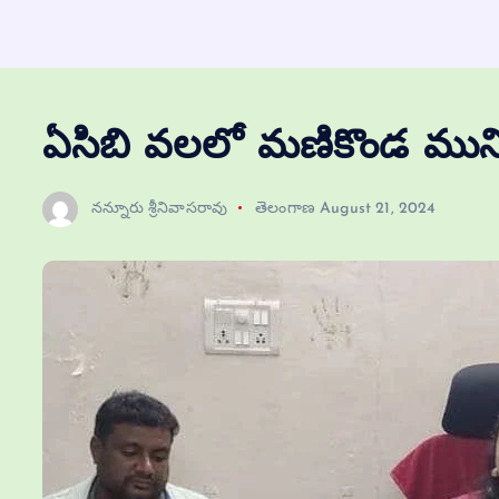
ఏసిబి వలలో మణికొండ మున్స
నన్నూరు శ్రీనివాసరావు
తెలంగాణ
August 21, 2024