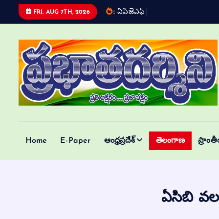
:
ఏ
ప
జ
ఎ
ఫ
త
ర
ప
త
FRI. AUG 7TH, 2026
Telugu Daily
Home
E-Paper
ఆంధ్రప్రదేశ్
తెలంగాణ
ప్రాంత
ఏసిబి వల