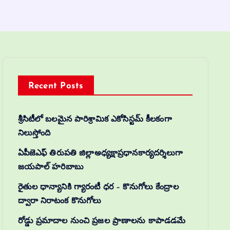
Recent Posts
శ్రీసిటీలో బలమైన పారిశ్రామిక ఎకోసిస్టమ్ కీలకంగా
నిలుస్తోంది
ఏపీజెఎఫ్ తిరుపతి జిల్లాఅధ్యక్షాప్రధానకార్యదర్శిలుగా
జయపాల్ హరిబాబు
రైతుల ధాన్యానికి గ్యారంటీ ధర – కొనుగోలు కేంద్రాల
ద్వారా నిరాటంక కొనుగోలు
రోడ్డు ప్రమాదాల నుంచి ప్రజల ప్రాణాలను కాపాడడమే