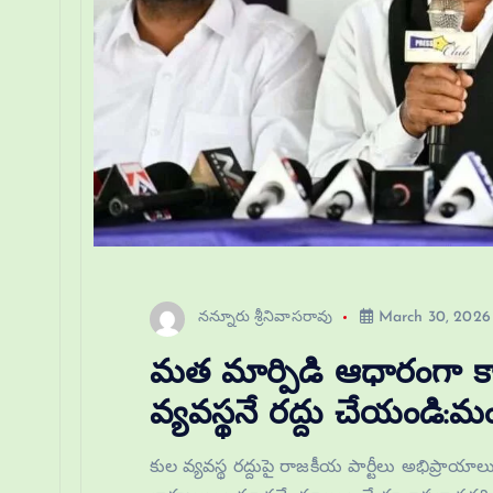
నన్నూరు శ్రీనివాసరావు
March 30, 2026
మత మార్పిడి ఆధారంగా కాక
వ్యవస్థనే రద్దు చేయండి:మ
కుల వ్యవస్థ రద్దుపై రాజకీయ పార్టీలు అభిప్రాయాల