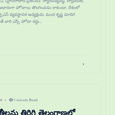
 (హైదరాబాద్-ప్రతినిధి): న్యాయవ్యవస్థ, పార్లమెంట్,
పిడి ఆధారంగా హోదాలు తొలగించడం కాకుండా, దేశంలో
ర్పీఎస్ వ్యవస్థాపక అధ్యక్షుడు మంద కృష్ణ మాదిగ
ే వారి ఎస్సీ హోదా రద్దు…
26
1 minute Read
లను తిరిగి తెలంగాణలో