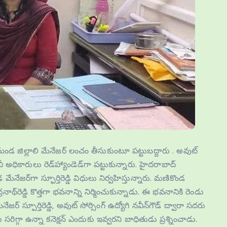
మండ జిల్లాలి మేనేజర్‌ లంచం తీసుకుంటూ పట్టుబద్దారు . అవుట్‌
అధికారులు రెడ్‌హ్యాండెడ్‌గా పట్టుకున్నారు. హైదరాబాద్‌
డ మేనేజర్‌గా స్ఫూర్తిరెడ్డి విధులు నిర్వహిస్తున్నారు. మణికొండ
నాథ్‌రెడ్డి కొత్తగా భవనాన్ని నిర్మించుకున్నాడు. ఈ భవనానికి రెండు
్‌ స్పూర్తిరెడ్డి, అవుట్‌ సోర్సింగ్‌ ఉద్యోగి నవీన్‌గౌడ్‌ ద్వారా సదరు
 సరిగ్గా ఉన్నా కనెక్షన్‌ ఎందుకు ఇవ్వరని బాధితుడు ప్రశ్నించాడు.