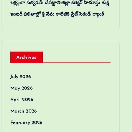
లక్ష్యంగా సత్వరమే చేపట్టాలి:జిల్లా కలెక్టర్‌ హిమాన్షు శుక్ల
ఇంటర్ ఫలితాల్లో శ్రీ వేమ కాలేజీకి స్టేట్ సెకండ్ ర్యాంక్
Archives
July 2026
May 2026
April 2026
March 2026
February 2026