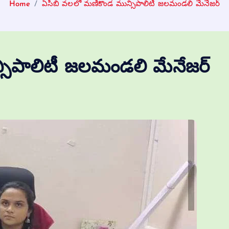
Home
ఏసిబి వలలో మణికొండ మున్సిపాలిటీ జలమండలి మేనేజర్‌
ిపాలిటీ జలమండలి మేనేజర్‌