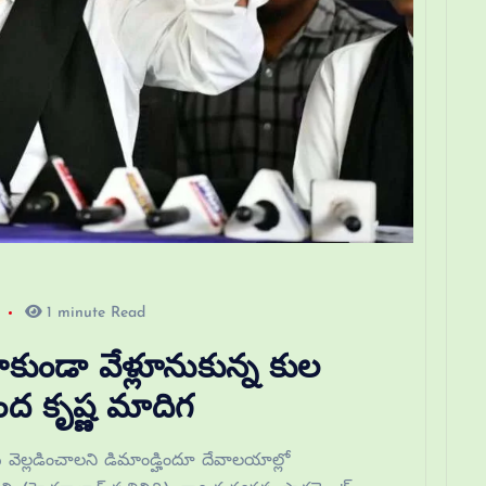
1 minute Read
ుండా వేళ్లూనుకున్న కుల
ంద కృష్ణ మాదిగ
ు వెల్లడించాలని డిమాండ్హిందూ దేవాలయాల్లో