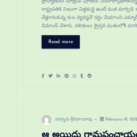
బ్రాహ్మణులు మాత్రమే పూజలు చేయాలాప్రభాతదర్శిని,
రాష్ట్రపతికి నిజంగా చిత్తశుద్ధి ఉంటే మత మార్
వేళ్లూనుకున్న కుల వ్యవస్థనే రద్దు చేయాలని ఎమ్మా
డిమాండ్ చేశారు. దళితులు క్రైస్తవ మతంలోకి మారిత
Read more
నన్నూరు శ్రీనివాసరావు
February 18, 20
ఆ అయిదు గ్రామపంచాయతీ