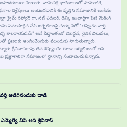
వారా సంపాదకులుగా మారారు. వామపక్ష భావజాలంతో సామాజిక,
కథనాల విశ్లేషణలు అందించడానికి ఈ వృత్తిని సమాజానికి అంకితం
లా క్రైమ్ రిపోర్టర్ గా, సబ్ ఎడిటర్, డెస్క్ ఇంచార్జిగా పేజీ మేకింగ్
ను సముపార్జన చేసి జర్నలిజంపై మక్కువతో "తప్పుడు వార్త
ేచ్ఛ కాలరాయడమే" అనే సిద్ధాంతంతో నిబద్ధత, నైతిక విలువలు,
తో ప్రజలకు అందించేందుకు ముందుకు సాగుతున్నారు.
నూరు శ్రీనివాసరావు తన శిష్యులను కూడా జర్నలిజంలో తన
ఖ ప్రజ్ఞాశాలిగా సమాజంలో స్థానాన్ని సంపాదించుకున్నారు.
ర్తి అడిగినందుకు దాడి
మెల్యే విప్ ఆది శ్రీనివాస్