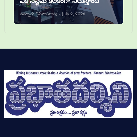
ఎకోసిస్టమ్ కీలకంగా నిలుస్తోంది
నన్నూరు శ్రీనివాసరావు
July 2, 2026