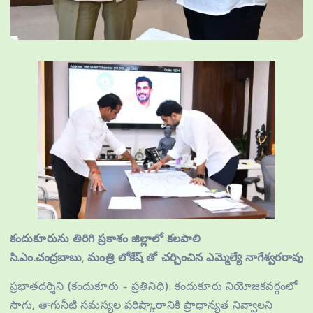
కందుకూరును తిరిగి ప్రకాశం జిల్లాలో కలపాలి
సి.ఎం.చంద్రబాబు, మంత్రి లోకేష్ తో చర్చించిన ఎమ్మెల్యే నాగేశ్వరరావు
ప్రభాతదర్శిని (కందుకూరు – ప్రతినిధి): కందుకూరు నియోజకవర్గంలో
సాగు, తాగునీటి సమస్యల పరిష్కారానికి ప్రాధాన్యత నివ్వాలని