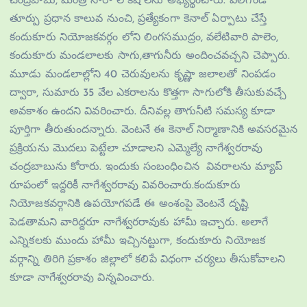
చంద్రబాబు, మంత్రి నారా లోకేష్ లను అభ్యర్థించారు. వెలిగొండ
తూర్పు ప్రధాన కాలువ నుంచి, ప్రత్యేకంగా కెనాల్ ఏర్పాటు చేస్తే
కందుకూరు నియోజకవర్గం లోని లింగసముద్రం, వలేటివారి పాలెం,
కందుకూరు మండలాలకు సాగు,తాగునీరు అందించవచ్చని చెప్పారు.
మూడు మండలాల్లోని 40 చెరువులను కృష్ణా జలాలతో నింపడం
ద్వారా, సుమారు 35 వేల ఎకరాలను కొత్తగా సాగులోకి తీసుకువచ్చే
అవకాశం ఉందని వివరించారు. దీనివల్ల తాగునీటి సమస్య కూడా
పూర్తిగా తీరుతుందన్నారు. వెంటనే ఈ కెనాల్ నిర్మాణానికి అవసరమైన
ప్రక్రియను మొదలు పెట్టేలా చూడాలని ఎమ్మెల్యే నాగేశ్వరరావు
చంద్రబాబును కోరారు. ఇందుకు సంబంధించిన వివరాలను మ్యాప్
రూపంలో ఇద్దరికీ నాగేశ్వరరావు వివరించారు.కందుకూరు
నియోజకవర్గానికి ఉపయోగపడే ఈ అంశంపై వెంటనే దృష్టి
పెడతామని వారిద్దరూ నాగేశ్వరరావుకు హామీ ఇచ్చారు. అలాగే
ఎన్నికలకు ముందు హామీ ఇచ్చినట్టుగా, కందుకూరు నియోజక
వర్గాన్ని తిరిగి ప్రకాశం జిల్లాలో కలిపే విధంగా చర్యలు తీసుకోవాలని
కూడా నాగేశ్వరరావు విన్నవించారు.