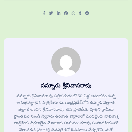
నన్నూరు శ్రీనివాసరావు
నన్నూరు శ్రీనివాసరావు పత్రిక రంగంలో 30 ఏళ్ల అనుభవం ఉన్న
అనుభవజ్ఞుడైన పాత్రికేయుడు. ఆంధ్రప్రదేశ్‌లోని ఉమ్మడి నెల్లూరు
జిల్లా కి చెందిన శ్రీనివాసరావు, తన ప్రాతికేయ వృత్తిని గ్రామీణ
ప్రాంతము నుండి నెల్లూరు తిరుపతి జిల్లాలలో మొదలైంది. వామపక్ష
పాత్రికేయ దిగ్గజాలైన మోటూరు హనుమంతరావు సంపాదకీయంలో
వెలువడిన 'ప్రజాశక్తి' దినపత్రికలో ఓనమాలు నేర్చుకొని, మరో