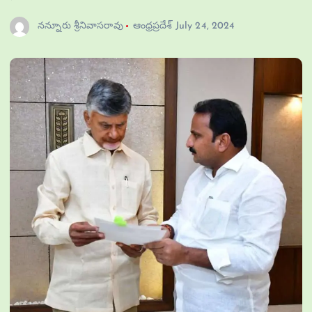
నన్నూరు శ్రీనివాసరావు
ఆంధ్రప్రదేశ్
July 24, 2024