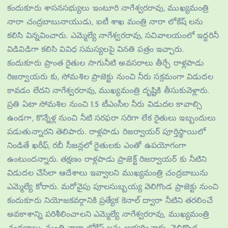
కందుకూరు శాసనసభ్యులు ఇంటూరి నాగేశ్వరరావు, ముఖ్యమంత్రి
నారా చంద్రబాబునాయుడు, ఐటీ శాఖ మంత్రి నారా లోకేష్ లను
కలిసి విన్నవించారు. ఎమ్మెల్యే నాగేశ్వరరావు, సచివాలయంలో ఇద్దరినీ
విడివిడిగా కలిసి వివిధ సమస్యలపై వినతి పత్రం ఇచ్చారు.
కందుకూరు ప్రాంత రైతుల సాగునీటి అవసరాలు తీర్చే రాళ్లపాడు
రిజర్వాయరు కు, సోమశిల ప్రాజెక్టు నుంచి నీరు సక్రమంగా విడుదల
కావడం లేదని నాగేశ్వరరావు, ముఖ్యమంత్రి దృష్టికి తీసుకువెళ్లారు.
ప్రతి ఏటా సోమశిల నుంచి 1.5 టీఎంసీల నీరు విడుదల కావాల్సి
ఉండగా, కొన్నేళ్ల నుంచి నీటి సరఫరా సరిగా లేక రైతులు ఇబ్బందులు
పడుతున్నారని తెలిపారు. రాళ్లపాడు రిజర్వాయర్ పూర్తిస్థాయిలో
నిండితే ఖరీఫ్, రబీ సీజన్లలో రైతులకు ఎంతో ఉపయోగంగా
ఉంటుందన్నారు. తక్షణం రాళ్లపాడు ప్రాజెక్ట్ రిజర్వాయర్ కు నీటిని
విడుదల చేసేలా ఆదేశాలు ఇవ్వాలని ముఖ్యమంత్రి చంద్రబాబును
ఎమ్మెల్యే కోరారు. మరోవైపు పూలసుబ్బయ్య వెలిగొండ ప్రాజెక్టు నుంచి
కందుకూరు నియోజకవర్గానికి ప్రత్యేక కెనాల్ ద్వారా నీటిని తరలించే
అవకాశాన్ని పరిశీలించాలని ఎమ్మెల్యే నాగేశ్వరరావు, ముఖ్యమంత్రి