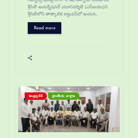
గవర్నెన్స్ మంత్రి నారా లోకేష్ అన్నారు. గురువారం
శ్రీసిటీ ఇంటర్నేషనల్ యూనివర్శిటీ (ఎస్ఐయు)ని
శ్రీసిటీలోని తాత్కాలిక క్యాంపస్‌లో ఆయన…
Read more
ఆంధ్రప్రదేశ్
ప్రాంతీయ వార్తలు