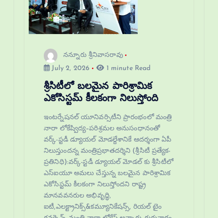
నన్నూరు శ్రీనివాసరావు
July 2, 2026
1 minute Read
శ్రీసిటీలో బలమైన పారిశ్రామిక
ఎకోసిస్టమ్ కీలకంగా నిలుస్తోంది
ఇంటర్నేషనల్ యూనివర్సిటీని ప్రారంభంలో మంత్రి
నారా లోకేష్విద్య–పరిశ్రమల అనుసంధానంతో
వర్క్-స్టడీ డ్యూయల్ మోడల్దేశానికే ఆదర్శంగా ఏపీ
నిలుస్తుందన్న మంత్రిప్రభాతదర్శిని (శ్రీసిటీ ప్రత్యేక-
ప్రతినిధి):వర్క్-స్టడీ డ్యూయల్ మోడల్ కు శ్రీసిటీలో
ఎస్‌ఐయూ అమలు చేస్తున్న బలమైన పారిశ్రామిక
ఎకోసిస్టమ్ కీలకంగా నిలుస్తోందని రాష్ట్ర
మానవవనరుల అభివృద్ధి,
ఐటీ,ఎలక్ట్రానిక్స్&కమ్యూనికేషన్స్, రియల్ టైం