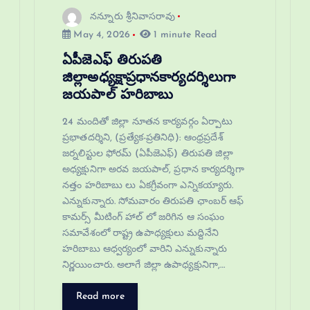
నన్నూరు శ్రీనివాసరావు
May 4, 2026
1 minute Read
ఏపీజెఎఫ్ తిరుపతి
జిల్లాఅధ్యక్షాప్రధానకార్యదర్శిలుగా
జయపాల్ హరిబాబు
24 మందితో జిల్లా నూతన కార్యవర్గం ఏర్పాటు
ప్రభాతదర్శిని, (ప్రత్యేక-ప్రతినిధి): ఆంధ్రప్రదేశ్
జర్నలిస్టుల ఫోరమ్ (ఏపీజెఎఫ్) తిరుపతి జిల్లా
అధ్యక్షునిగా అరవ జయపాల్, ప్రధాన కార్యదర్శిగా
నత్తం హరిబాబు లు ఏకగ్రీవంగా ఎన్నికయ్యారు.
ఎన్నుకున్నారు. సోమవారం తిరుపతి ఛాంబర్ ఆఫ్
కామర్స్ మీటింగ్ హాల్ లో జరిగిన ఆ సంఘం
సమావేశంలో రాష్ట్ర ఉపాధ్యక్షులు మద్దినేని
హరిబాబు ఆధ్వర్యంలో వారిని ఎన్నుకున్నారు
నిర్ణయించారు. అలాగే జిల్లా ఉపాధ్యక్షునిగా,…
Read more