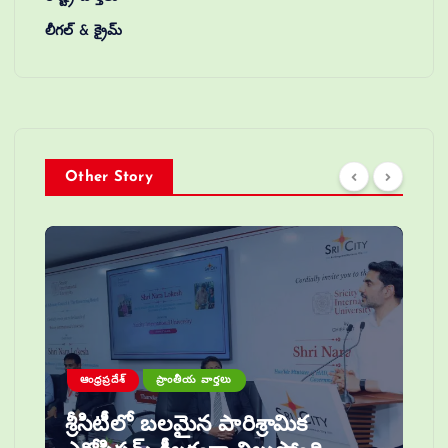
లీగల్ & క్రైమ్
Other Story
ఆంధ్రప్రదేశ్
ప్రాంతీయ వార్తలు
శ్రీసిటీలో బలమైన పారిశ్రామిక