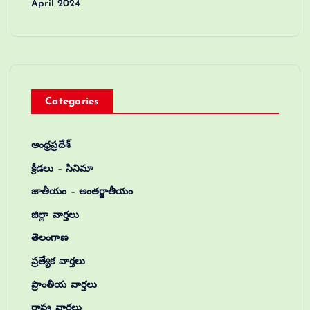
April 2024
Categories
ఆంధ్రప్రదేశ్
క్రీడలు – సినిమా
జాతీయం – అంతర్జాతీయం
జిల్లా వార్తలు
తెలంగాణ
ప్రత్యేక వార్తలు
ప్రాంతీయ వార్తలు
రాష్ట్ర వార్తలు