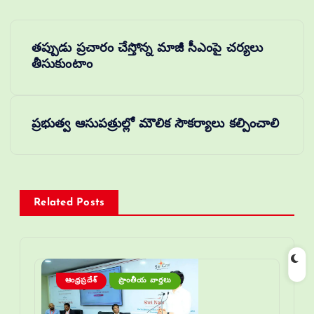
తప్పుడు ప్రచారం చేస్తోన్న మాజీ సీఎంపై చర్యలు
తీసుకుంటాం
ప్రభుత్వ ఆసుపత్రుల్లో మౌలిక సౌకర్యాలు కల్పించాలి
Related Posts
ఆంధ్రప్రదేశ్
ప్రాంతీయ వార్తలు