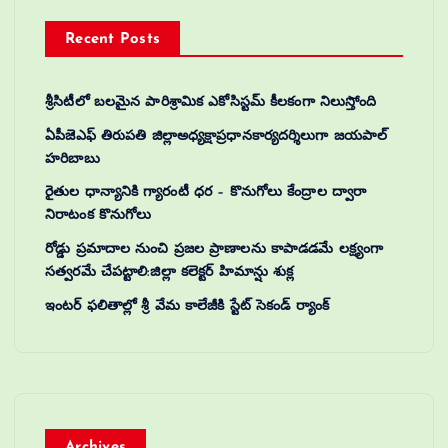
Recent Posts
శ్రీసిటీలో బలమైన పారిశ్రామిక ఎకోసిస్టమ్ కీలకంగా నిలుస్తోంది
ఏపీజెఎఫ్ తిరుపతి జిల్లాఅధ్యక్షాప్రధానకార్యదర్శిలుగా జయపాల్
హరిబాబు
రైతుల ధాన్యానికి గ్యారంటీ ధర – కొనుగోలు కేంద్రాల ద్వారా
నిరాటంక కొనుగోలు
రోడ్డు ప్రమాదాల నుంచి ప్రజల ప్రాణాలను కాపాడడమే లక్ష్యంగా
సత్వరమే చేపట్టాలి:జిల్లా కలెక్టర్‌ హిమాన్షు శుక్ల
ఇంటర్ ఫలితాల్లో శ్రీ వేమ కాలేజీకి స్టేట్ సెకండ్ ర్యాంక్
Archives