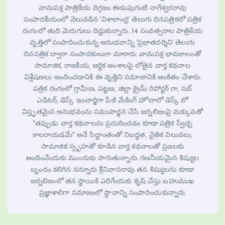
వామపక్ష పాత్రికేయ దిగ్గజం ఈడుపుగంటి నాగేశ్వరరావు
సంపాదకీయంలో వెలువడిన 'విశాలాంధ్ర' తెలుగు దినపత్రికలో పత్రిక
రంగంలో తుది మెరుగులు దిద్దుకున్నారు. 14 సంవత్సరాల పాత్రికేయ
వృత్తిలో సంపాదించుకున్న అనుభవాన్ని 'ప్రభాతదర్శిని' తెలుగు
దినపత్రిక ద్వారా సంపాదకులుగా మారారు. వామపక్ష భావజాలంతో
సామాజిక, రాజకీయ, ఆర్థిక అంశాలపై లోతైన వార్త కథనాల
విశ్లేషణలు అందించడానికి ఈ వృత్తిని సమాజానికి అంకితం చేశారు.
పత్రిక రంగంలో గ్రామీణ, పట్టణ, జిల్లా క్రైమ్ రిపోర్టర్ గా, సబ్
ఎడిటర్, డెస్క్ ఇంచార్జిగా పేజీ మేకింగ్ హోదాలో డెస్క్ లో
విస్తృతమైన అనుభవంను సముపార్జన చేసి జర్నలిజంపై మక్కువతో
"తప్పుడు వార్త కథనాలను ప్రచురించడం కూడా పత్రిక స్వేచ్ఛ
కాలరాయడమే" అనే సిద్ధాంతంతో నిబద్ధత, నైతిక విలువలు,
సామాజిక స్పృహతో కూడిన వార్త కథనాలతో ప్రజలకు
అందించేందుకు ముందుకు సాగుతున్నారు. గణనీయమైన శిష్యుల
బృందం కలిగిన నన్నూరు శ్రీనివాసరావు తన శిష్యులను కూడా
జర్నలిజంలో తన స్థాయికి ఎదిగేందుకు కృషి చేస్తు బహుముఖ
ప్రజ్ఞాశాలిగా సమాజంలో స్థానాన్ని సంపాదించుకున్నారు.