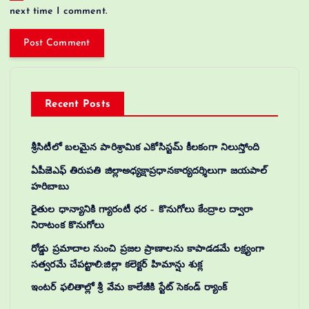
next time I comment.
Recent Posts
శ్రీసిటీలో బలమైన పారిశ్రామిక ఎకోసిస్టమ్ కీలకంగా నిలుస్తోంది
ఏపీజెఎఫ్ తిరుపతి జిల్లాఅధ్యక్షాప్రధానకార్యదర్శిలుగా జయపాల్
హరిబాబు
రైతుల ధాన్యానికి గ్యారంటీ ధర – కొనుగోలు కేంద్రాల ద్వారా
నిరాటంక కొనుగోలు
రోడ్డు ప్రమాదాల నుంచి ప్రజల ప్రాణాలను కాపాడడమే లక్ష్యంగా
సత్వరమే చేపట్టాలి:జిల్లా కలెక్టర్‌ హిమాన్షు శుక్ల
ఇంటర్ ఫలితాల్లో శ్రీ వేమ కాలేజీకి స్టేట్ సెకండ్ ర్యాంక్