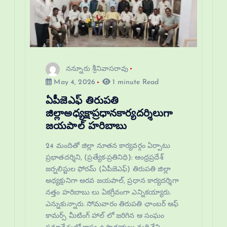
నన్నూరు శ్రీనివాసరావు
May 4, 2026
1 minute Read
ఏపీజెఎఫ్ తిరుపతి
జిల్లాఅధ్యక్షాప్రధానకార్యదర్శిలుగా
జయపాల్ హరిబాబు
24 మందితో జిల్లా నూతన కార్యవర్గం ఏర్పాటు
ప్రభాతదర్శిని, (ప్రత్యేక-ప్రతినిధి): ఆంధ్రప్రదేశ్
జర్నలిస్టుల ఫోరమ్ (ఏపీజెఎఫ్) తిరుపతి జిల్లా
అధ్యక్షునిగా అరవ జయపాల్, ప్రధాన కార్యదర్శిగా
నత్తం హరిబాబు లు ఏకగ్రీవంగా ఎన్నికయ్యారు.
ఎన్నుకున్నారు. సోమవారం తిరుపతి ఛాంబర్ ఆఫ్
కామర్స్ మీటింగ్ హాల్ లో జరిగిన ఆ సంఘం