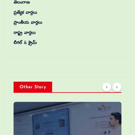
తెలంగాణ
ప్రత్యేక వార్తలు
ప్రాంతీయ వార్తలు
రాష్ట్ర వార్తలు
లీగల్ & క్రైమ్
Other Story