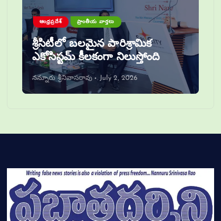
ఆంధ్రప్రదేశ్
ప్రాంతీయ వార్తలు
శ్రీసిటీలో బలమైన పారిశ్రామిక
ఎకోసిస్టమ్ కీలకంగా నిలుస్తోంది
నన్నూరు శ్రీనివాసరావు
July 2, 2026