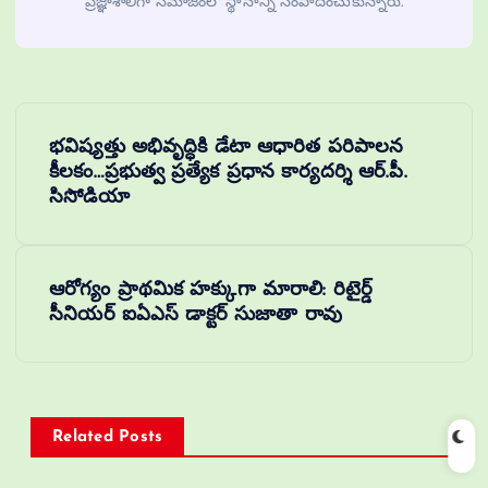
ప్రజ్ఞాశాలిగా సమాజంలో స్థానాన్ని సంపాదించుకున్నారు.
భవిష్యత్తు అభివృద్ధికి డేటా ఆధారిత పరిపాలన
కీలకం…ప్రభుత్వ ప్రత్యేక ప్రధాన కార్యదర్శి ఆర్.పీ.
సిసోడియా
ఆరోగ్యం ప్రాథమిక హక్కుగా మారాలి: రిటైర్డ్
సీనియర్ ఐఏఎస్ డాక్టర్ సుజాతా రావు
Related Posts