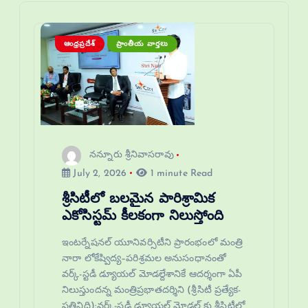
ఆంధ్రప్రదేశ్
ప్రాంతీయ వార్తలు
నన్నూరు శ్రీనివాసరావు
July 2, 2026
1 minute Read
శ్రీసిటీలో బలమైన పారిశ్రామిక
ఎకోసిస్టమ్ కీలకంగా నిలుస్తోంది
ఇంటర్నేషనల్ యూనివర్సిటీని ప్రారంభంలో మంత్రి
నారా లోకేష్విద్య–పరిశ్రమల అనుసంధానంతో
వర్క్-స్టడీ డ్యూయల్ మోడల్దేశానికే ఆదర్శంగా ఏపీ
నిలుస్తుందన్న మంత్రిప్రభాతదర్శిని (శ్రీసిటీ ప్రత్యేక-
ప్రతినిధి):వర్క్-స్టడీ డ్యూయల్ మోడల్ కు శ్రీసిటీలో