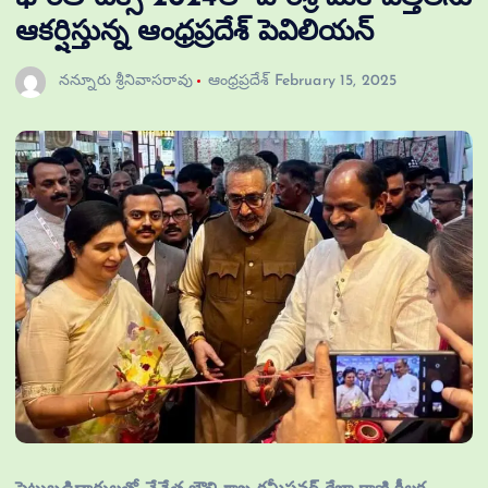
ఆకర్షిస్తున్న ఆంధ్రప్రదేశ్ పెవిలియన్
నన్నూరు శ్రీనివాసరావు
ఆంధ్రప్రదేశ్
February 15, 2025