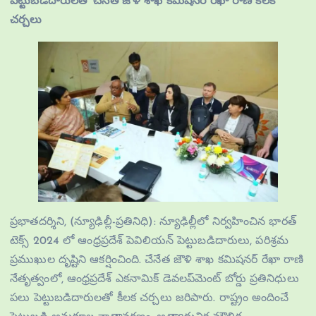
పెట్టుబడిదారులతో చేనేత జౌళి శాఖ కమీషనర్ రేఖా రాణి కీలక
చర్చలు
ప్రభాతదర్శిని, (న్యూఢిల్లీ-ప్రతినిధి): న్యూఢిల్లీలో నిర్వహించిన భారత్
టెక్స్ 2024 లో ఆంధ్రప్రదేశ్ పెవిలియన్ పెట్టుబడిదారులు, పరిశ్రమ
ప్రముఖుల దృష్టిని ఆకర్షించింది. చేనేత జౌళి శాఖ కమిషనర్ రేఖా రాణి
నేతృత్వంలో, ఆంధ్రప్రదేశ్ ఎకనామిక్ డెవలప్‌మెంట్ బోర్డు ప్రతినిధులు
పలు పెట్టుబడిదారులతో కీలక చర్చలు జరిపారు. రాష్ట్రం అందించే