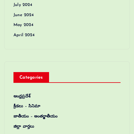
July 2024
June 2024
May 2024
April 2024
Categories
ఆంధ్రప్రదేశ్
క్రీడలు – సినిమా
జాతీయం – అంతర్జాతీయం
జిల్లా వార్తలు