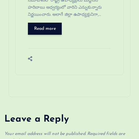
సమావేశంలో రాష్ట్ర ఉపాధ్యక్షులు మద్దినేని
హరిబాబు ఆధ్వర్యంలో వారిని ఎన్నుకున్నారు
నిర్ణయించారు. అలాగే జిల్లా ఉపాధ్యక్షునిగా,…
Read more
Leave a Reply
Your email address will not be published.
Required fields are