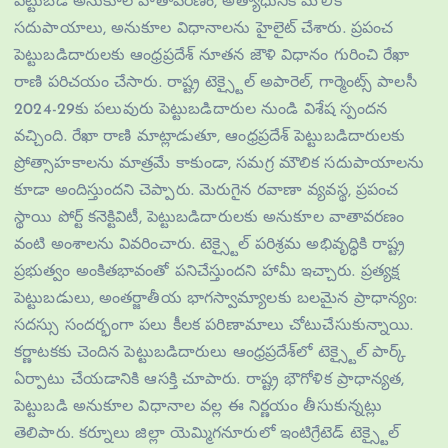
పెట్టుబడి అనుకూల వాతావరణం, అత్యాధునిక మౌలిక
సదుపాయాలు, అనుకూల విధానాలను హైలైట్ చేశారు. ప్రపంచ
పెట్టుబడిదారులకు ఆంధ్రప్రదేశ్ నూతన జౌళి విధానం గురించి రేఖా
రాణి పరిచయం చేసారు. రాష్ట్ర టెక్స్టైల్ అపారెల్, గార్మెంట్స్ పాలసీ
2024-29కు పలువురు పెట్టుబడిదారుల నుండి విశేష స్పందన
వచ్చింది. రేఖా రాణి మాట్లాడుతూ, ఆంధ్రప్రదేశ్‌ పెట్టుబడిదారులకు
ప్రోత్సాహకాలను మాత్రమే కాకుండా, సమగ్ర మౌలిక సదుపాయాలను
కూడా అందిస్తుందని చెప్పారు. మెరుగైన రవాణా వ్యవస్థ, ప్రపంచ
స్థాయి పోర్ట్ కనెక్టివిటీ, పెట్టుబడిదారులకు అనుకూల వాతావరణం
వంటి అంశాలను వివరించారు. టెక్స్టైల్ పరిశ్రమ అభివృద్ధికి రాష్ట్ర
ప్రభుత్వం అంకితభావంతో పనిచేస్తుందని హామీ ఇచ్చారు. ప్రత్యక్ష
పెట్టుబడులు, అంతర్జాతీయ భాగస్వామ్యాలకు బలమైన ప్రాధాన్యం:
సదస్సు సందర్భంగా పలు కీలక పరిణామాలు చోటుచేసుకున్నాయి.
కర్ణాటకకు చెందిన పెట్టుబడిదారులు ఆంధ్రప్రదేశ్‌లో టెక్స్టైల్ పార్క్
ఏర్పాటు చేయడానికి ఆసక్తి చూపారు. రాష్ట్ర భౌగోళిక ప్రాధాన్యత,
పెట్టుబడి అనుకూల విధానాల వల్ల ఈ నిర్ణయం తీసుకున్నట్లు
తెలిపారు. కర్నూలు జిల్లా యెమ్మిగనూరులో ఇంటిగ్రేటెడ్ టెక్స్టైల్