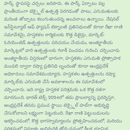
పార్క్ స్థాపనపై చర్చలు జరిపారు. ఈ పార్క్ ఏర్పాటు వల్ల
ప్రాంతీయంగా టెక్స్టైల్ ఉత్పత్తి పెరగడంతో పాటు, ఎగుమతులకు
మరింత తోడ్పాటు కలుగుతుందన్న అంచనాలు ఉన్నాయి. నేషనల్
ఇన్‌స్టిట్యూట్ ఆఫ్ ఫ్యాషన్ టెక్నాలజీ ప్రతినిధులతో కూడా రేఖా రాణి
సమావేశమై, హస్తకళల కార్మికులకు కొత్త డిజైన్లు, మార్కెట్-
ఓరియెంటెడ్ ఉత్పత్తులను పరిచయం చేయడం, అంతర్జాతీయ
మార్కెట్లలో వారి ఉత్పత్తులకు గిరాకీ పెంచడం గురించి చర్చించారు.
అంతర్జాతీయ విస్తరణలో భాగంగా, హస్తకళల ఎగుమతి ప్రోత్సాహక
మండలి ద్వారా రష్యా ప్రతినిధి బృందంతో కూడా ఆంధ్రప్రదేశ్
అధికారులు సమావేశమయ్యారు. హస్తకళల ఉత్పత్తులను రష్యా
మార్కెట్‌కు ఎగుమతి చేసే అవకాశాలను ఈ సమావేశంలో
చర్చించారు. ఇది రాష్ట్ర హస్తకళ పరిశ్రమకు ఒక కొత్త దశగా
మారనుంది. భారత్ టెక్స్ 2024లో తమ ప్రాబల్యాన్ని ప్రదర్శిస్తూ,
ఆంధ్రప్రదేశ్ తనను ప్రపంచ స్థాయి టెక్స్టైల్ హబ్‌గా అభివృద్ధి
చేసుకోవాలని లక్ష్యంగా పెట్టుకుంది. రేఖా రాణి పెట్టుబడులను
ఆకర్షించడంలో, కొత్త భాగస్వామ్యాలను ప్రోత్సహించడంలో, మరియు
పరిశ్రమలో వినూత్న అభివృద్ధికి తోడ్పడడంలో కీలక భూమిక