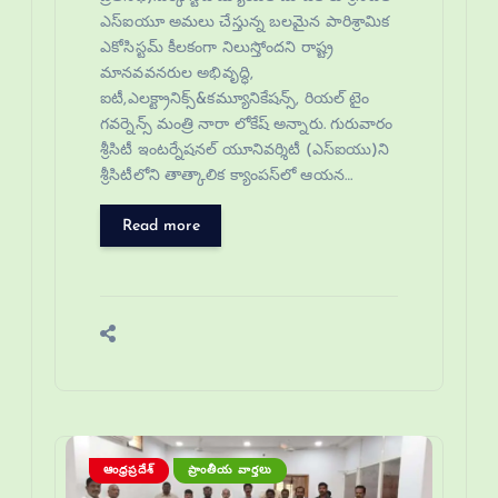
ఎస్‌ఐయూ అమలు చేస్తున్న బలమైన పారిశ్రామిక
ఎకోసిస్టమ్ కీలకంగా నిలుస్తోందని రాష్ట్ర
మానవవనరుల అభివృద్ధి,
ఐటీ,ఎలక్ట్రానిక్స్&కమ్యూనికేషన్స్, రియల్ టైం
గవర్నెన్స్ మంత్రి నారా లోకేష్ అన్నారు. గురువారం
శ్రీసిటీ ఇంటర్నేషనల్ యూనివర్శిటీ (ఎస్ఐయు)ని
శ్రీసిటీలోని తాత్కాలిక క్యాంపస్‌లో ఆయన…
Read more
ఆంధ్రప్రదేశ్
ప్రాంతీయ వార్తలు