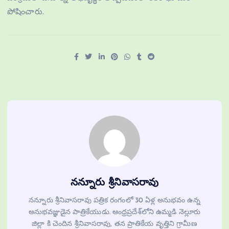
పోషించారు.
నన్నూరు శ్రీనివాసరావు
నన్నూరు శ్రీనివాసరావు పత్రిక రంగంలో 30 ఏళ్ల అనుభవం ఉన్న
అనుభవజ్ఞుడైన పాత్రికేయుడు. ఆంధ్రప్రదేశ్‌లోని ఉమ్మడి నెల్లూరు
జిల్లా కి చెందిన శ్రీనివాసరావు, తన ప్రాతికేయ వృత్తిని గ్రామీణ