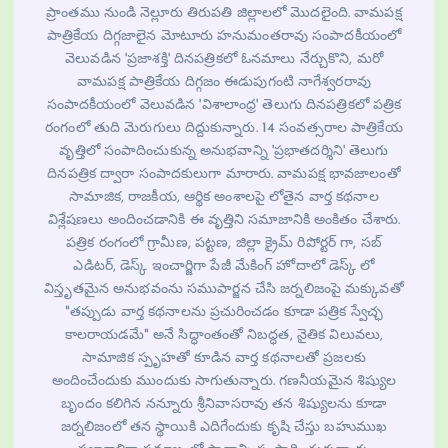
ప్రాంతము నుండి నెల్లూరు తిరుపతి జిల్లాలలో మొదలైంది. వామపక్ష
పాత్రికేయ దిగ్గజాలైన మోటూరు హనుమంతరావు సంపాదకీయంలో
వెలువడిన 'ప్రజాశక్తి' దినపత్రికలో ఓనమాలు నేర్చుకొని, మరో
వామపక్ష పాత్రికేయ దిగ్గజం ఈడుపుగంటి నాగేశ్వరరావు
సంపాదకీయంలో వెలువడిన 'విశాలాంధ్ర' తెలుగు దినపత్రికలో పత్రిక
రంగంలో తుది మెరుగులు దిద్దుకున్నారు. 14 సంవత్సరాల పాత్రికేయ
వృత్తిలో సంపాదించుకున్న అనుభవాన్ని 'ప్రభాతదర్శిని' తెలుగు
దినపత్రిక ద్వారా సంపాదకులుగా మారారు. వామపక్ష భావజాలంతో
సామాజిక, రాజకీయ, ఆర్థిక అంశాలపై లోతైన వార్త కథనాల
విశ్లేషణలు అందించడానికి ఈ వృత్తిని సమాజానికి అంకితం చేశారు.
పత్రిక రంగంలో గ్రామీణ, పట్టణ, జిల్లా క్రైమ్ రిపోర్టర్ గా, సబ్
ఎడిటర్, డెస్క్ ఇంచార్జిగా పేజీ మేకింగ్ హోదాలో డెస్క్ లో
విస్తృతమైన అనుభవంను సముపార్జన చేసి జర్నలిజంపై మక్కువతో
"తప్పుడు వార్త కథనాలను ప్రచురించడం కూడా పత్రిక స్వేచ్ఛ
కాలరాయడమే" అనే సిద్ధాంతంతో నిబద్ధత, నైతిక విలువలు,
సామాజిక స్పృహతో కూడిన వార్త కథనాలతో ప్రజలకు
అందించేందుకు ముందుకు సాగుతున్నారు. గణనీయమైన శిష్యుల
బృందం కలిగిన నన్నూరు శ్రీనివాసరావు తన శిష్యులను కూడా
జర్నలిజంలో తన స్థాయికి ఎదిగేందుకు కృషి చేస్తు బహుముఖ