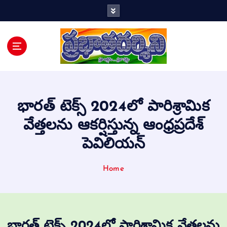
Telugu Daily
భారత్ టెక్స్ 2024లో పారిశ్రామిక
వేత్తలను ఆకర్షిస్తున్న ఆంధ్రప్రదేశ్
పెవిలియన్
Home
భారత్ టెక్స్ 2024లో పారిశ్రామిక వేత్తలను