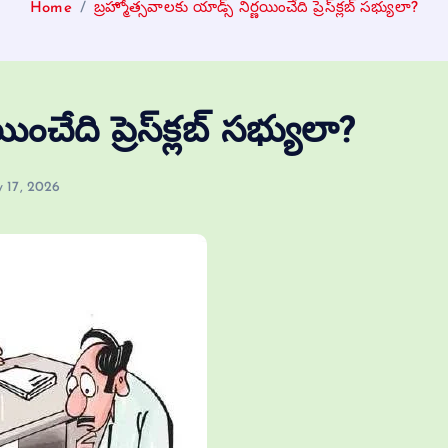
Home
బ్రహ్మోత్సవాలకు యాడ్స్ నిర్ణయించేది ప్రెస్‌క్లబ్ సభ్యులా?
ంచేది ప్రెస్‌క్లబ్ సభ్యులా?
y 17, 2026