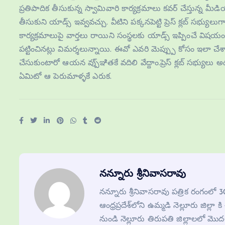
ప్రతిపాదిక తీసుకున్న స్వామివారి కార్యక్రమాలు కవర్ చేస్తున్న మీ
తీసుకుని యాడ్స్ ఇవ్వవచ్చు. వీటిని పక్కనపెట్టి ప్రెస్ క్లబ్ సభ్య
కార్యక్రమాలుపై వార్తలు రాయిని సంస్థలకు యాడ్స్ ఇప్పించే విషయంలో
పట్టించినట్లు విమర్శలున్నాయి. ఈవో ఎవరి మెప్ప్పు కోసం ఇలా 
చేసుకుంటారో ఆయన వ్పు్ఞితకే వదిలి వేద్దాం.ప్రెస్ క్లబ్ సభ్యులు 
ఏమిటో ఆ పెరుమాళ్ళకే ఎరుక.
నన్నూరు శ్రీనివాసరావు
నన్నూరు శ్రీనివాసరావు పత్రిక రంగంలో
ఆంధ్రప్రదేశ్‌లోని ఉమ్మడి నెల్లూరు జిల్లా 
నుండి నెల్లూరు తిరుపతి జిల్లాలలో మ