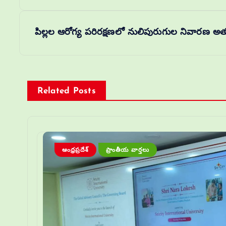
పిల్లల ఆరోగ్య పరిరక్షణలో నులిపురుగుల నివారణ అత్యంత
Related Posts
ఆంధ్రప్రదేశ్
ప్రాంతీయ వార్తలు