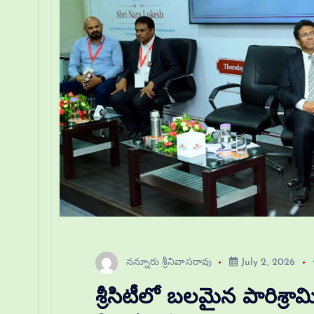
నన్నూరు శ్రీనివాసరావు
July 2, 2026
శ్రీసిటీలో బలమైన పారిశ్రా