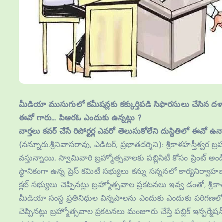
మీడియా ముసుగులో కమీషన్లకు కక్కుర్తిపడి సిఫారసులు చేసిన ద
ఈవో గారు… పిఆరఓ ఎందుకు ఉన్నట్లు ?
వార్తలు కవర్ చేసే రిపోర్టర్ల ఎవరో తెలుసుకోలేని దుస్థితిలో ఈవో ఉన
(నన్నూరు.శ్రీనివాసరావు, ఎడిటర్, ప్రభాతదర్శిని): శ్రీకాళహస్తీశ్వర
వస్తున్నాయి. స్వామివారి బ్రహ్మోత్సవాలకు పబ్లిసిటీ కోసం ప్రింట్
స్థానికంగా ఉన్న ప్రెస్ కమిటీ సభ్యులు కన్ను సన్ననలో కార్యనిర్వ
క్లబ్ సభ్యులు చెప్పినట్లు బ్రహ్మోత్సవాల ప్రకటనలు ఇవ్వ డంతో, శ్రీక
మీడియా సంస్థ ప్రతినిధుల విన్నపాలను ఎందుకు ఎందుకు పరిగణలోకి త
చెప్పినట్లు బ్రహ్మోత్సవాల ప్రకటనలు మంజూరు చేస్తే పబ్లిక్ ఇన్