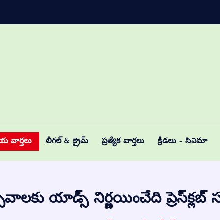
ీయ వార్తలు
లీగల్ & క్రైమ్
ప్రత్యేక వార్తలు
క్రీడలు – సినిమా
్సవాలకు యాడ్స్ నిర్ణయించేది ప్రెస్‌క్లబ్