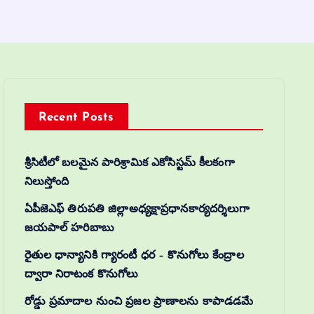
Recent Posts
శ్రీసిటీలో బలమైన పారిశ్రామిక ఎకోసిస్టమ్ కీలకంగా
నిలుస్తోంది
ఏపీజెఎఫ్ తిరుపతి జిల్లాఅధ్యక్షాప్రధానకార్యదర్శిలుగా
జయపాల్ హరిబాబు
రైతుల ధాన్యానికి గ్యారంటీ ధర – కొనుగోలు కేంద్రాల
ద్వారా నిరాటంక కొనుగోలు
రోడ్డు ప్రమాదాల నుంచి ప్రజల ప్రాణాలను కాపాడడమే