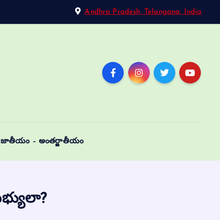
Andhra Pradesh, Telangana, India
జాతీయం – అంతర్జాతీయం
 సభ్యులా?