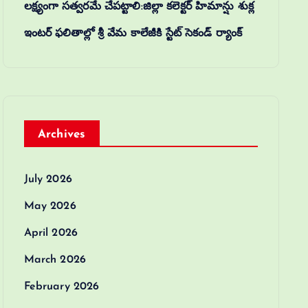
లక్ష్యంగా సత్వరమే చేపట్టాలి:జిల్లా కలెక్టర్‌ హిమాన్షు శుక్ల
ఇంటర్ ఫలితాల్లో శ్రీ వేమ కాలేజీకి స్టేట్ సెకండ్ ర్యాంక్
Archives
July 2026
May 2026
April 2026
March 2026
February 2026