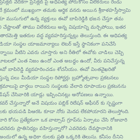
క్లబ్ వేదికగా ప్రెస్‌క్లబ్ పై ఆధిపత్య పోరుకోసం విలేకరులు రెండు
ునే క్రమంలో ముఖ్యంగా తమకు ఆర్ధిక వనరు అయిన శ్రీకాళహస్తీస్వామి
ా ముసుగులో ఉన్న వ్యక్తులు ఈవో బాపిరెడ్డికి భజన చేస్తూ తమ
లి చేష్టాలతో తాము విలేకరులు అన్న విషయాన్ని మర్చిపోయి, ఇతర
తారమెత్తి ఇతరుల వద్ద వ్యవహరిస్తున్నట్లు తెలుస్తుంది. ఈ ఆధిపత్య
ియా సంస్థల యాజమాన్యాలు లెటర్ ఇస్తే స్థానికంగా పనిచేసే
డున్నాయి వీటిని ఎవరు చూస్తారు అని రీతిలో ఈవోకు చాడిలు చెప్పి
పే మాటలలో ఎంత నిజం ఉందో ఎంత అబద్ధం ఉందో, వీరు పనిచేస్తున్న
లో ఈవో బాపిరెడ్డి వ్యవహరించడం శోచనీయం. ఈవో వింతవైఖరితో
స్తున్న పలు మీడియా సంస్థల రిపోర్టర్లు బ్రహ్మోత్సవాల ప్రకటనలు
ార్యక్రమాలుపై వార్తలు రాయిని సంస్థలకు వేలాది రూపాయల ప్రకటనను
ేషన్ చేసివారికి యాడ్లు ఇప్పించినట్లు ఆరోపణలు ఉన్నాయి.
కవర్ చేస్తున్నారో అనే విషయం పబ్లిక్ రిలేషన్ ఆఫీసర్ కు స్పష్టంగా
లకు భయపడి పిఆరఓ కూడా నోరు మెదప లేకపోయారని తెలుస్తోంది.
 వారి కోసం ప్రత్యేకంగా ఒక వాట్సాప్ గ్రూప్‌ను ఏర్పాటు చేసి రోజువారి
ెవరు ప్రాతినిధ్యం వహిస్తున్నారో? ఎవరెవరు దేవస్థానానికి
ందులో ఉన్న అధికా రులకు ప్రతి ఒక్కరికి తెలుసు. కనీసం దీనిని