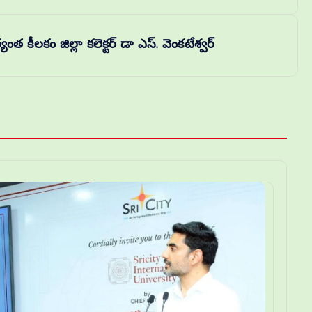
 కీలకం జిల్లా కలెక్టర్ డా ఎస్. వెంకటేశ్వర్