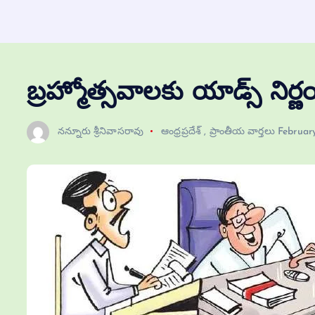
బ్రహ్మోత్సవాలకు యాడ్స్ నిర్ణయి
నన్నూరు శ్రీనివాసరావు
ఆంధ్రప్రదేశ్
,
ప్రాంతీయ వార్తలు
Februar