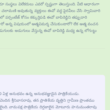
డియా సంస్థలు విలేకరులు ఎవరో స్పష్టంగా తెలుస్తుంది. వీటి ఆధారంగా
ులుగా చలామణి అవుతున్న వ్యక్తులు ఈవో వద్ద పైరవీలు చేసి స్వామివారి
 పర్సంటేజ్ కోసం కక్కుర్తిపడి ఈవో బాపిరెడ్డిని తప్పుదారి
చేశారో అన్న విషయంలో ఆత్మవిమర్శ చేసుకుంటారో? లేక ఆత్మ వంచన
అడుగులకు అడుగులు వేస్తున్న ఈవో బాపిరెడ్డి మధ్య ఉన్న లోగుట్టు
 30 ఏళ్ల అనుభవం ఉన్న అనుభవజ్ఞుడైన పాత్రికేయుడు.
కి చెందిన శ్రీనివాసరావు, తన ప్రాతికేయ వృత్తిని గ్రామీణ ప్రాంతము
ొదలైంది. వామపక్ష పాత్రికేయ దిగ్గజాలైన మోటూరు హనుమంతరావు