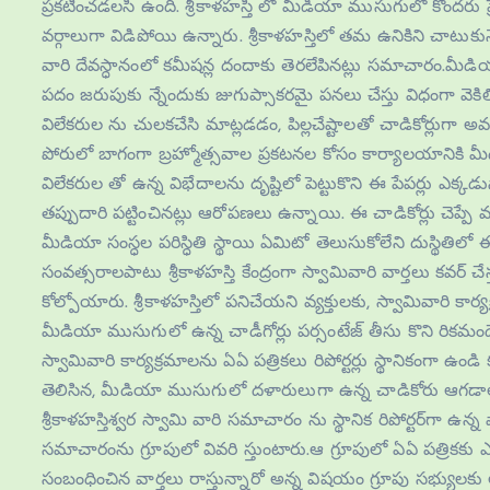
ప్రకటించడలసి ఉంది. శ్రీకాళహస్తి లో మీడియా ముసుగులో కొందరు ప్రెస్‌
వర్గాలుగా విడిపోయి ఉన్నారు. శ్రీకాళహస్తిలో తమ ఉనికిని చాటుక
వారి దేవస్ధానంలో కమీషన్ల దందాకు తెరలేపినట్లు సమాచారం.మీడియ
పదం జరుపుకు న్నేందుకు జుగుప్సాకరమై పనలు చేస్తు విధంగా వెకి
విలేకరుల ను చులకచేసి మాట్లడడం, పిల్లచేష్టాలతో చాడికోర్లుగా అవ
పోరులో బాగంగా బ్రహ్మోత్సవాల ప్రకటనల కోసం కార్యాలయానికి మీడ
విలేకరుల తో ఉన్న విభేదాలను దృష్టిలో పెట్టుకొని ఈ పేపర్లు ఎక్క
తప్పుదారి పట్టించినట్లు ఆరోపణలు ఉన్నాయి. ఈ చాడికోర్లు చెప్
మీడియా సంస్ధల పరిస్ధితి స్థాయి ఏమిటో తెలుసుకోలేని దుస్థితి
సంవత్సరాలపాటు శ్రీకాళహస్తి కేంద్రంగా స్వామివారి వార్తలు కవర్ చే
కోల్పోయారు. శ్రీకాళహస్తిలో పనిచేయని వ్యక్తులకు, స్వామివారి క
మీడియా ముసుగులో ఉన్న చాడీగోర్లు పర్సంటేజ్ తీసు కొని రికమండ
స్వామివారి కార్యక్రమాలను ఏఏ పత్రికలు రిపోర్టర్లు స్థానికంగా ఉండి 
తెలిసిన, మీడియా ముసుగులో దళారులుగా ఉన్న చాడికోరు ఆగడా
శ్రీకాళహస్తిశ్వర స్వామి వారి సమాచారం ను స్థానిక రిపోర్టర్‌గా ఉన్న
సమాచారంను గ్రూపులో వివరి స్తుంటారు.ఆ గ్రూపులో ఏఏ పత్రికకు ఎవర
సంబంధించిన వార్తలు రాస్తున్నారో అన్న విషయం గ్రూపు సభ్యులకు అ