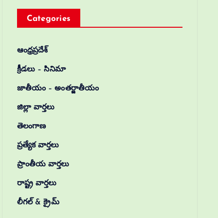
Categories
ఆంధ్రప్రదేశ్
క్రీడలు – సినిమా
జాతీయం – అంతర్జాతీయం
జిల్లా వార్తలు
తెలంగాణ
ప్రత్యేక వార్తలు
ప్రాంతీయ వార్తలు
రాష్ట్ర వార్తలు
లీగల్ & క్రైమ్