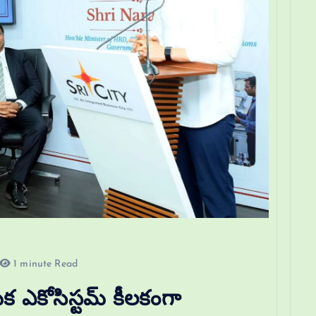
1 minute Read
మిక ఎకోసిస్టమ్ కీలకంగా