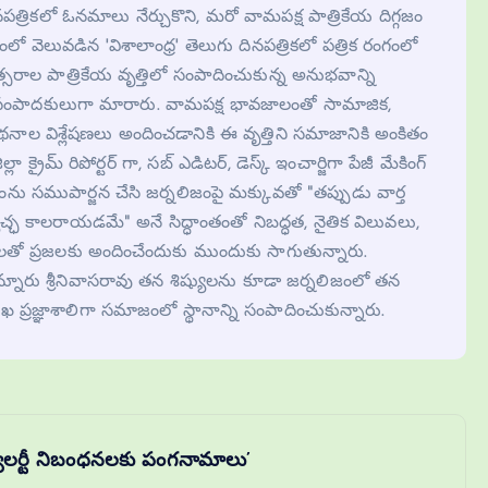
నపత్రికలో ఓనమాలు నేర్చుకొని, మరో వామపక్ష పాత్రికేయ దిగ్గజం
వెలువడిన 'విశాలాంధ్ర' తెలుగు దినపత్రికలో పత్రిక రంగంలో
త్సరాల పాత్రికేయ వృత్తిలో సంపాదించుకున్న అనుభవాన్ని
వారా సంపాదకులుగా మారారు. వామపక్ష భావజాలంతో సామాజిక,
కథనాల విశ్లేషణలు అందించడానికి ఈ వృత్తిని సమాజానికి అంకితం
లా క్రైమ్ రిపోర్టర్ గా, సబ్ ఎడిటర్, డెస్క్ ఇంచార్జిగా పేజీ మేకింగ్
ను సముపార్జన చేసి జర్నలిజంపై మక్కువతో "తప్పుడు వార్త
ేచ్ఛ కాలరాయడమే" అనే సిద్ధాంతంతో నిబద్ధత, నైతిక విలువలు,
తో ప్రజలకు అందించేందుకు ముందుకు సాగుతున్నారు.
నూరు శ్రీనివాసరావు తన శిష్యులను కూడా జర్నలిజంలో తన
ఖ ప్రజ్ఞాశాలిగా సమాజంలో స్థానాన్ని సంపాదించుకున్నారు.
ెగ్యులర్టీ నిబంధనలకు పంగనామాలు’