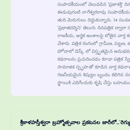
సంపాదకీయంలో వెలువడిన 'ప్రజాశక్తి' ది
ఈడుపుగంటి నాగేశ్వరరావు సంపాదకీయంలో 
తుది మెరుగులు దిద్దుకున్నారు. 14 సంవ
'ప్రభాతదర్శిని' తెలుగు దినపత్రిక ద్
రాజకీయ, ఆర్థిక అంశాలపై లోతైన వార్త 
చేశారు. పత్రిక రంగంలో గ్రామీణ, పట్టణ, జిల్
హోదాలో డెస్క్ లో విస్తృతమైన అనుభవం
కథనాలను ప్రచురించడం కూడా పత్రిక స్వ
సామాజిక స్పృహతో కూడిన వార్త కథనాల
గణనీయమైన శిష్యుల బృందం కలిగిన నన్
స్థాయికి ఎదిగేందుకు కృషి చేస్తు బహుము
శ్రీకాళహస్తీశ్వరా బ్రహ్మోత్సవాల ప్రకటనల జారీలో…‘ర