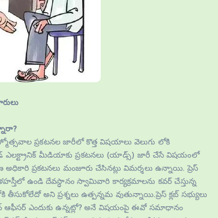
ళారులు
్నారా?
 బ్రహ్మోత్సవాల ప్రకటనల జారీలో కొత్త విషయాలు వెలుగు లోకి
 అండ్ ఎలక్ట్రానిక్ మీడియాకు ప్రకటనలు (యాడ్స్) జారీ చేసే విషయంలో
ాహణ అధికారి ప్రకటనలు మంజూరు చేసినట్లు విమర్శలు ఉన్నాయి. ప్రెస్
ాళహస్తీలో ఉండి దేవస్ధానం స్వామివారి కార్యక్రమాలను కవర్ చేస్తున్న
ీసుకోలేదో అని ప్రశ్నలు ఉత్పన్నమ వుతున్నాయి.ప్రెస్ క్లబ్ సభ్యులు
ఫర్మేషన్ ఆఫీసర్ ఎందుకు ఉన్నట్లో? అనే విషయంపై ఈవో సమాధానం