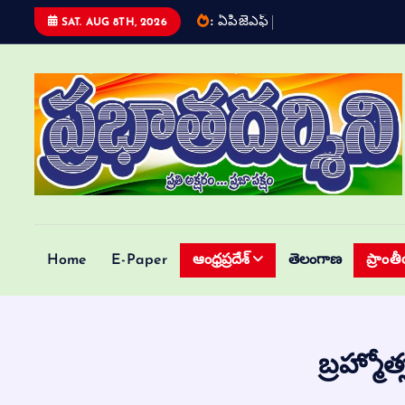
:
ఏ
ప
జ
ఎ
ఫ
త
ర
ప
త
SAT. AUG 8TH, 2026
Telugu Daily
Home
E-Paper
ఆంధ్రప్రదేశ్
తెలంగాణ
ప్రాంత
బ్రహ్మోత