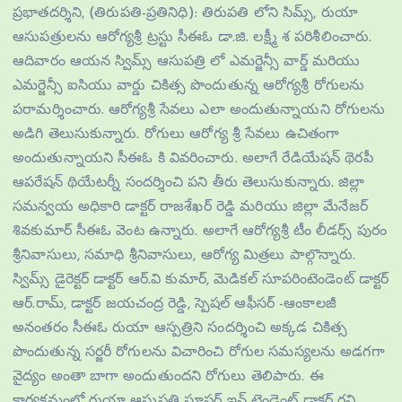
ప్రభాతదర్శిని, (తిరుపతి-ప్రతినిధి): తిరుపతి లోని సిమ్స్, రుయా
ఆసుపత్రులను ఆరోగ్యశ్రీ ట్రస్టు సీఈఓ డా.జి. లక్ష్మీ శ పరిశీలించారు.
ఆదివారం ఆయన స్విమ్స్ ఆసుపత్రి లో ఎమర్జెన్సీ వార్డ్ మరియు
ఎమర్జెన్సీ ఐసియు వార్డు చికిత్స పొందుతున్న ఆరోగ్యశ్రీ రోగులను
పరామర్శించారు. ఆరోగ్యశ్రీ సేవలు ఎలా అందుతున్నాయని రోగులను
అడిగి తెలుసుకున్నారు. రోగులు ఆరోగ్య శ్రీ సేవలు ఉచితంగా
అందుతున్నాయని సీఈఓ కి వివరించారు. అలాగే రేడియేషన్ థెరపీ
ఆపరేషన్ థియేటర్నీ సందర్శించి పని తీరు తెలుసుకున్నారు. జిల్లా
సమన్వయ అధికారి డాక్టర్ రాజశేఖర్ రెడ్డి మరియు జిల్లా మేనేజర్
శివకుమార్ సీఈఓ వెంట ఉన్నారు. అలాగే ఆరోగ్యశ్రీ టీం లీడర్స్ పురం
శ్రీనివాసులు, సమాధి శ్రీనివాసులు, ఆరోగ్య మిత్రలు పాల్గొన్నారు.
స్విమ్స్ డైరెక్టర్ డాక్టర్ ఆర్.వి కుమార్, మెడికల్ సూపరింటెండెంట్ డాక్టర్
ఆర్.రామ్, డాక్టర్ జయచంద్ర రెడ్డి, స్పెషల్ ఆఫీసర్ -ఆంకాలజీ
అనంతరం సీఈఓ రుయా ఆస్పత్రిని సందర్శించి అక్కడ చికిత్స
పొందుతున్న సర్జరీ రోగులను విచారించి రోగుల సమస్యలను అడగగా
వైద్యం అంతా బాగా అందుతుందని రోగులు తెలిపారు. ఈ
కార్యక్రమంలో రుయా ఆసుపత్రి సూపర్ ఇన్ టెండెంట్ డాక్టర్ రవి