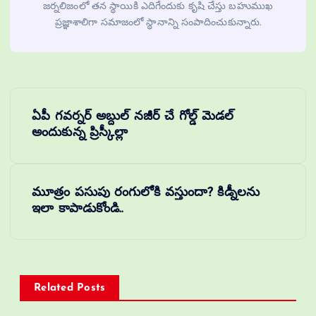
జర్నలిజంలో తన స్థాయికి ఎదిగేందుకు కృషి చేస్తు బహుముఖ
ప్రజ్ఞాశాలిగా సమాజంలో స్థానాన్ని సంపాదించుకున్నారు.
ఏపీ గవర్నర్ అబ్దుల్ నజీర్ చే గోల్డ్ మెడల్
అందుకున్న ప్రిస్కీల్లా
మూత్రం పసుపు రంగులోకి వస్తుందా? కిడ్నీలను
ఇలా కాపాడుకోండి..
Related Posts