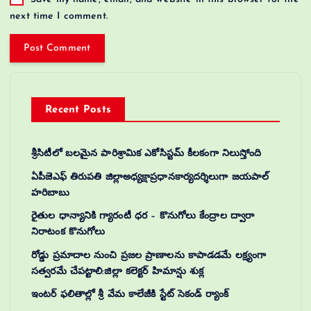
next time I comment.
Recent Posts
శ్రీసిటీలో బలమైన పారిశ్రామిక ఎకోసిస్టమ్ కీలకంగా నిలుస్తోంది
ఏపీజెఎఫ్ తిరుపతి జిల్లాఅధ్యక్షాప్రధానకార్యదర్శిలుగా జయపాల్
హరిబాబు
రైతుల ధాన్యానికి గ్యారంటీ ధర – కొనుగోలు కేంద్రాల ద్వారా
నిరాటంక కొనుగోలు
రోడ్డు ప్రమాదాల నుంచి ప్రజల ప్రాణాలను కాపాడడమే లక్ష్యంగా
సత్వరమే చేపట్టాలి:జిల్లా కలెక్టర్‌ హిమాన్షు శుక్ల
ఇంటర్ ఫలితాల్లో శ్రీ వేమ కాలేజీకి స్టేట్ సెకండ్ ర్యాంక్