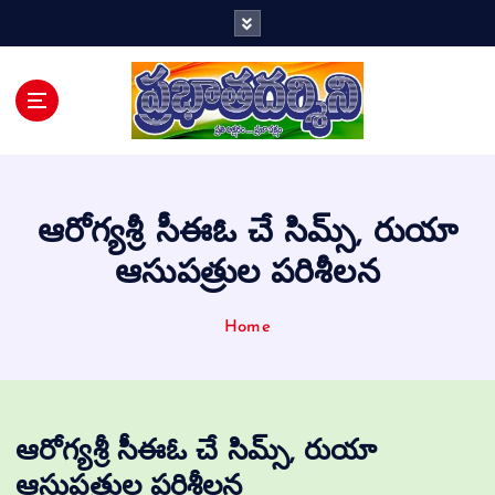
Telugu Daily
ఆరోగ్యశ్రీ సీఈఓ చే సిమ్స్, రుయా
ఆసుపత్రుల పరిశీలన
Home
ఆరోగ్యశ్రీ సీఈఓ చే సిమ్స్, రుయా
ఆసుపత్రుల పరిశీలన