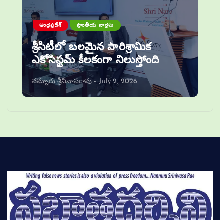
ఆంధ్రప్రదేశ్
ప్రాంతీయ వార్తలు
శ్రీసిటీలో బలమైన పారిశ్రామిక
ఎకోసిస్టమ్ కీలకంగా నిలుస్తోంది
నన్నూరు శ్రీనివాసరావు
July 2, 2026