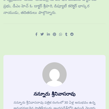
ప్రభు, డీఎం హెచ్ ఓ డాక్టర్ శ్రీహరి, డిప్యూటీ కలెక్టర్ భాస్కర
నాయుడు, తదితరులు పాల్గొన్నారు.
నన్నూరు శ్రీనివాసరావు
నన్నూరు శ్రీనివాసరావు పత్రిక రంగంలో 30 ఏళ్ల అనుభవం ఉన్న
అనుభవజ్ఞుడైన పాత్రికేయుడు. ఆంధ్రప్రదేశ్‌లోని ఉమ్మడి నెల్లూరు