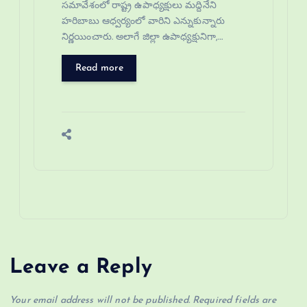
సమావేశంలో రాష్ట్ర ఉపాధ్యక్షులు మద్దినేని
హరిబాబు ఆధ్వర్యంలో వారిని ఎన్నుకున్నారు
నిర్ణయించారు. అలాగే జిల్లా ఉపాధ్యక్షునిగా,…
Read more
Leave a Reply
Your email address will not be published.
Required fields are