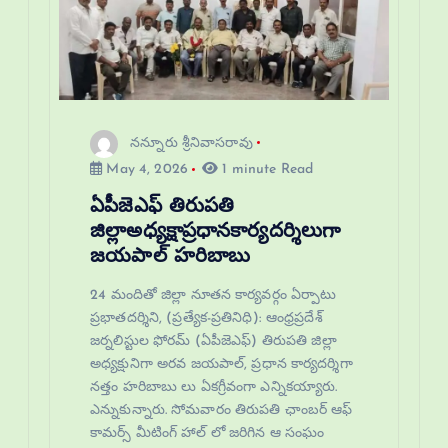
నన్నూరు శ్రీనివాసరావు
May 4, 2026
1 minute Read
ఏపీజెఎఫ్ తిరుపతి
జిల్లాఅధ్యక్షాప్రధానకార్యదర్శిలుగా
జయపాల్ హరిబాబు
24 మందితో జిల్లా నూతన కార్యవర్గం ఏర్పాటు
ప్రభాతదర్శిని, (ప్రత్యేక-ప్రతినిధి): ఆంధ్రప్రదేశ్
జర్నలిస్టుల ఫోరమ్ (ఏపీజెఎఫ్) తిరుపతి జిల్లా
అధ్యక్షునిగా అరవ జయపాల్, ప్రధాన కార్యదర్శిగా
నత్తం హరిబాబు లు ఏకగ్రీవంగా ఎన్నికయ్యారు.
ఎన్నుకున్నారు. సోమవారం తిరుపతి ఛాంబర్ ఆఫ్
కామర్స్ మీటింగ్ హాల్ లో జరిగిన ఆ సంఘం