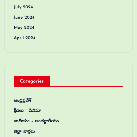
July 2024
June 2024
May 2024
April 2024
Categories
ఆంధ్రప్రదేశ్
క్రీడలు – సినిమా
జాతీయం – అంతర్జాతీయం
జిల్లా వార్తలు