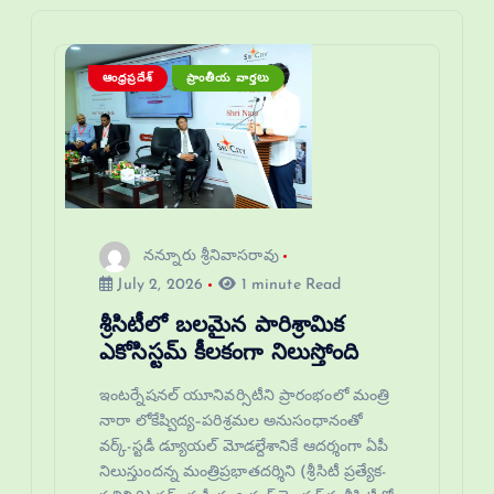
ఆంధ్రప్రదేశ్
ప్రాంతీయ వార్తలు
నన్నూరు శ్రీనివాసరావు
July 2, 2026
1 minute Read
శ్రీసిటీలో బలమైన పారిశ్రామిక
ఎకోసిస్టమ్ కీలకంగా నిలుస్తోంది
ఇంటర్నేషనల్ యూనివర్సిటీని ప్రారంభంలో మంత్రి
నారా లోకేష్విద్య–పరిశ్రమల అనుసంధానంతో
వర్క్-స్టడీ డ్యూయల్ మోడల్దేశానికే ఆదర్శంగా ఏపీ
నిలుస్తుందన్న మంత్రిప్రభాతదర్శిని (శ్రీసిటీ ప్రత్యేక-