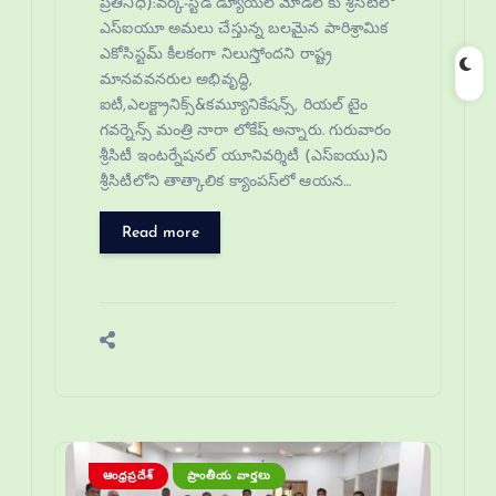
ప్రతినిధి):వర్క్-స్టడీ డ్యూయల్ మోడల్ కు శ్రీసిటీలో
ఎస్‌ఐయూ అమలు చేస్తున్న బలమైన పారిశ్రామిక
ఎకోసిస్టమ్ కీలకంగా నిలుస్తోందని రాష్ట్ర
మానవవనరుల అభివృద్ధి,
ఐటీ,ఎలక్ట్రానిక్స్&కమ్యూనికేషన్స్, రియల్ టైం
గవర్నెన్స్ మంత్రి నారా లోకేష్ అన్నారు. గురువారం
శ్రీసిటీ ఇంటర్నేషనల్ యూనివర్శిటీ (ఎస్ఐయు)ని
శ్రీసిటీలోని తాత్కాలిక క్యాంపస్‌లో ఆయన…
Read more
ఆంధ్రప్రదేశ్
ప్రాంతీయ వార్తలు