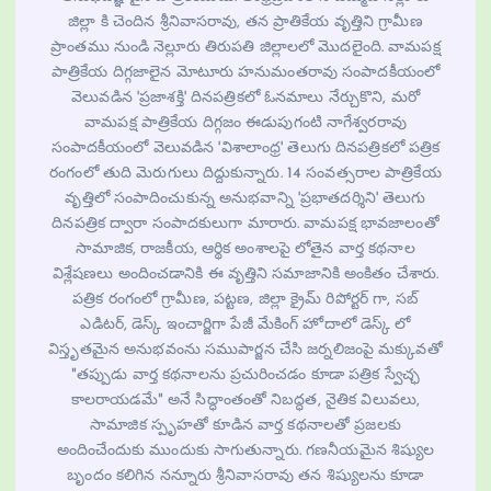
జిల్లా కి చెందిన శ్రీనివాసరావు, తన ప్రాతికేయ వృత్తిని గ్రామీణ
ప్రాంతము నుండి నెల్లూరు తిరుపతి జిల్లాలలో మొదలైంది. వామపక్ష
పాత్రికేయ దిగ్గజాలైన మోటూరు హనుమంతరావు సంపాదకీయంలో
వెలువడిన 'ప్రజాశక్తి' దినపత్రికలో ఓనమాలు నేర్చుకొని, మరో
వామపక్ష పాత్రికేయ దిగ్గజం ఈడుపుగంటి నాగేశ్వరరావు
సంపాదకీయంలో వెలువడిన 'విశాలాంధ్ర' తెలుగు దినపత్రికలో పత్రిక
రంగంలో తుది మెరుగులు దిద్దుకున్నారు. 14 సంవత్సరాల పాత్రికేయ
వృత్తిలో సంపాదించుకున్న అనుభవాన్ని 'ప్రభాతదర్శిని' తెలుగు
దినపత్రిక ద్వారా సంపాదకులుగా మారారు. వామపక్ష భావజాలంతో
సామాజిక, రాజకీయ, ఆర్థిక అంశాలపై లోతైన వార్త కథనాల
విశ్లేషణలు అందించడానికి ఈ వృత్తిని సమాజానికి అంకితం చేశారు.
పత్రిక రంగంలో గ్రామీణ, పట్టణ, జిల్లా క్రైమ్ రిపోర్టర్ గా, సబ్
ఎడిటర్, డెస్క్ ఇంచార్జిగా పేజీ మేకింగ్ హోదాలో డెస్క్ లో
విస్తృతమైన అనుభవంను సముపార్జన చేసి జర్నలిజంపై మక్కువతో
"తప్పుడు వార్త కథనాలను ప్రచురించడం కూడా పత్రిక స్వేచ్ఛ
కాలరాయడమే" అనే సిద్ధాంతంతో నిబద్ధత, నైతిక విలువలు,
సామాజిక స్పృహతో కూడిన వార్త కథనాలతో ప్రజలకు
అందించేందుకు ముందుకు సాగుతున్నారు. గణనీయమైన శిష్యుల
బృందం కలిగిన నన్నూరు శ్రీనివాసరావు తన శిష్యులను కూడా