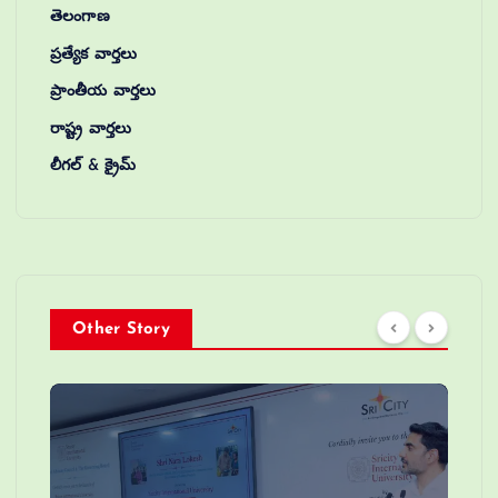
తెలంగాణ
ప్రత్యేక వార్తలు
ప్రాంతీయ వార్తలు
రాష్ట్ర వార్తలు
లీగల్ & క్రైమ్
Other Story