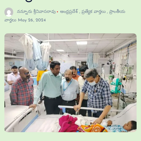
నన్నూరు శ్రీనివాసరావు
ఆంధ్రప్రదేశ్
,
ప్రత్యేక వార్తలు
,
ప్రాంతీయ
వార్తలు
May 26, 2024