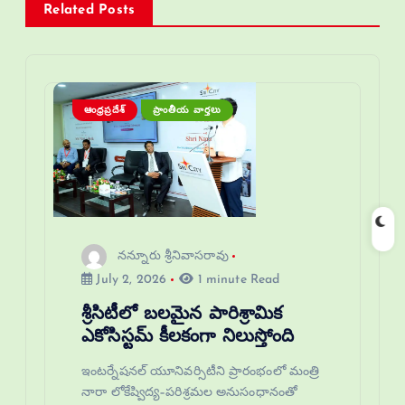
Related Posts
ఆంధ్రప్రదేశ్
ప్రాంతీయ వార్తలు
నన్నూరు శ్రీనివాసరావు
July 2, 2026
1 minute Read
శ్రీసిటీలో బలమైన పారిశ్రామిక
ఎకోసిస్టమ్ కీలకంగా నిలుస్తోంది
ఇంటర్నేషనల్ యూనివర్సిటీని ప్రారంభంలో మంత్రి
నారా లోకేష్విద్య–పరిశ్రమల అనుసంధానంతో