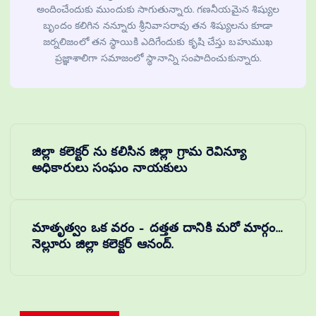
అందించేందుకు ముందుకు సాగుతున్నారు. గణనీయమైన శిష్యుల
బృందం కలిగిన నన్నూరు శ్రీనివాసరావు తన శిష్యులను కూడా
జర్నలిజంలో తన స్థాయికి ఎదిగేందుకు కృషి చేస్తు బహుముఖ
ప్రజ్ఞాశాలిగా సమాజంలో స్థానాన్ని సంపాదించుకున్నారు.
జిల్లా కలెక్టర్ ను కలిసిన జిల్లా గ్రామ రెవిన్యూ
అధికారులు సంఘo నాయకులు
మాతృత్వం ఒక వరం – దత్తత దానికి మరో మార్గం…
నెల్లూరు జిల్లా కలెక్టర్ ఆనంద్.