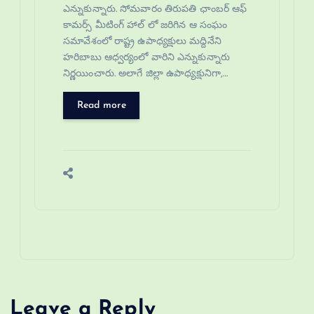
ఎన్నుకున్నారు. సోమవారం తిరుపతి ఛాంబర్ ఆఫ్
కామర్స్ మీటింగ్ హాల్ లో జరిగిన ఆ సంఘం
సమావేశంలో రాష్ట్ర ఉపాధ్యక్షులు మద్దినేని
హరిబాబు ఆధ్వర్యంలో వారిని ఎన్నుకున్నారు
నిర్ణయించారు. అలాగే జిల్లా ఉపాధ్యక్షునిగా,…
Read more
Leave a Reply