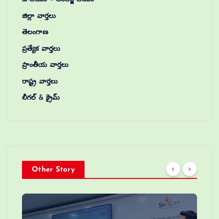
జిల్లా వార్తలు
తెలంగాణ
ప్రత్యేక వార్తలు
ప్రాంతీయ వార్తలు
రాష్ట్ర వార్తలు
లీగల్ & క్రైమ్
Other Story