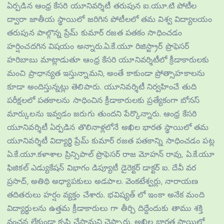
ఏర్పడిన ఆంధ్ర కేసరి యూనివర్శిటీ తరుపున ఐ.యూ.టి పోటీల
ద్వారా జాతీయ స్థాయిలో జరిగిన పోటీలలో తమ విశ్వ విద్యాలయం
తరుపున పాల్గొన్న ప్రేమ్ కుమార్ రజత పతకం సాధించడం
హర్షించదగిన విషయం అన్నారు.ఏ.కే.యూ రిజిస్ట్రార్ ప్రొఫెసర్
హరిబాబు మాట్లాడుతూ ఆంధ్ర కేసరి యూనివర్శిటీలో క్రీడాకారులకు
మంచి ప్రాధాన్యత ఇస్తున్నామని, అంతే కాకుండా ప్రోత్సాహకాలను
కూడా అందిస్తున్నట్లు తెలిపారు. యూనివర్శిటీ నిర్వహించే తుది
పరీక్షలలో పతకాలను సాధించిన క్రీడాకారులకు ప్రత్యేకంగా బోనస్
మార్కులను ఇవ్వడం జరుగు తుందని పేర్కొన్నారు. ఆంధ్ర కేసరి
యూనివర్శిటీ ఏర్పడిన తొలినాళ్లలోనే అఖిల భారత స్థాయిలో తమ
యూనివర్శిటీ విద్యార్థి ప్రేమ్ కుమార్ రజత పతకాన్ని సాధించడం పట్ల
ఏ.కే.యూ.కళాశాల ప్రిన్సిపాల్ ప్రొఫెసర్ రాజ మోహన్ రావు, ఏ.కే.యూ
ఫిజికల్ ఎడ్యుకేషన్ విభాగం డిప్యూటీ డైరెక్టర్ డాక్టర్ ఐ. దేవీ వర
ప్రసాద్, అతిథి అధ్యాపకులు అడపాల. వెంకటేశ్వర్లు, నారాయణ
తదితరులు హర్షం వ్యక్తం చేశారు. భవిష్యత్ లో ఇంకా అనేక మంది
విద్యార్థులను ఉత్తమ క్రీడాకారులు గా తీర్చి దిద్దేందుకు తాము శక్తి
వంచన లేకుండా కృషి చేస్తామని చెప్పారు. అఖిల భారత స్థాయిలో