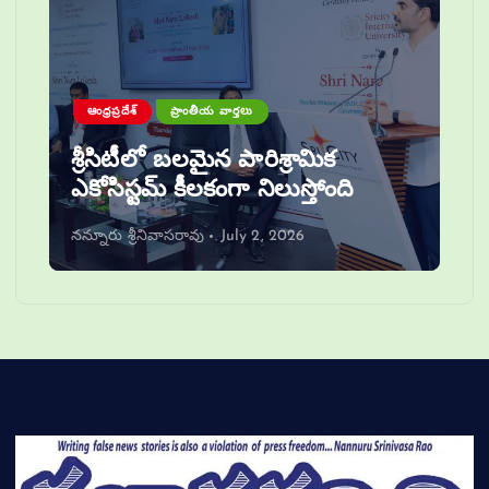
ఆంధ్రప్రదేశ్
ప్రాంతీయ వార్తలు
శ్రీసిటీలో బలమైన పారిశ్రామిక
ఎకోసిస్టమ్ కీలకంగా నిలుస్తోంది
నన్నూరు శ్రీనివాసరావు
July 2, 2026