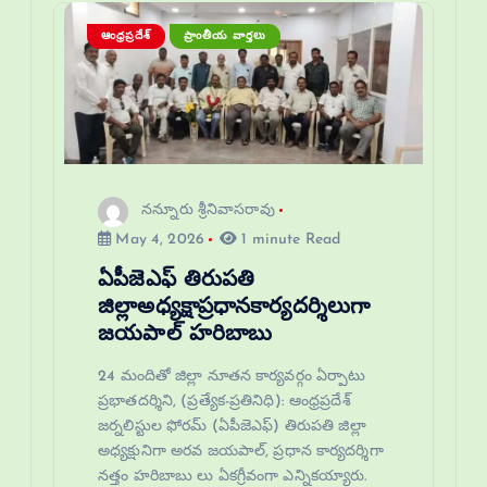
ఆంధ్రప్రదేశ్
ప్రాంతీయ వార్తలు
నన్నూరు శ్రీనివాసరావు
May 4, 2026
1 minute Read
ఏపీజెఎఫ్ తిరుపతి
జిల్లాఅధ్యక్షాప్రధానకార్యదర్శిలుగా
జయపాల్ హరిబాబు
24 మందితో జిల్లా నూతన కార్యవర్గం ఏర్పాటు
ప్రభాతదర్శిని, (ప్రత్యేక-ప్రతినిధి): ఆంధ్రప్రదేశ్
జర్నలిస్టుల ఫోరమ్ (ఏపీజెఎఫ్) తిరుపతి జిల్లా
అధ్యక్షునిగా అరవ జయపాల్, ప్రధాన కార్యదర్శిగా
నత్తం హరిబాబు లు ఏకగ్రీవంగా ఎన్నికయ్యారు.