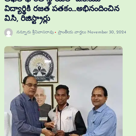
విద్యార్థికి రజత పతకం…అభినందించిన
వి.సి, రిజిస్ట్రార్లు
నన్నూరు శ్రీనివాసరావు
ప్రాంతీయ వార్తలు
November 30, 2024