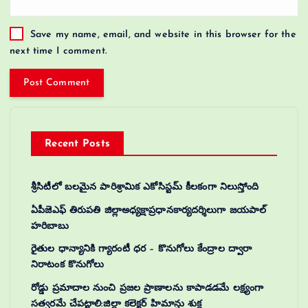
Save my name, email, and website in this browser for the
next time I comment.
Recent Posts
శ్రీసిటీలో బలమైన పారిశ్రామిక ఎకోసిస్టమ్ కీలకంగా నిలుస్తోంది
ఏపీజెఎఫ్ తిరుపతి జిల్లాఅధ్యక్షాప్రధానకార్యదర్శిలుగా జయపాల్
హరిబాబు
రైతుల ధాన్యానికి గ్యారంటీ ధర – కొనుగోలు కేంద్రాల ద్వారా
నిరాటంక కొనుగోలు
రోడ్డు ప్రమాదాల నుంచి ప్రజల ప్రాణాలను కాపాడడమే లక్ష్యంగా
సత్వరమే చేపట్టాలి:జిల్లా కలెక్టర్‌ హిమాన్షు శుక్ల