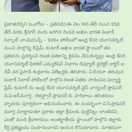
ప్రభాతదర్శిని (ఒంగోలు – ప్రతినిధి):ఈ నెల 19వ తేదీ నుంచి 22వ
తేదీ వరకు శ్రీనగర్ నందు జరిగిన రెండవ అఖిల భారత పెంకాక్
సిల్కాట్ చాంపియన్స్ – 2024 పోటీలలో ఆంధ్ర కేసరి యూనివర్శిటీ
నుంచి పాల్గొన్న కే.ప్రేమ్ కుమార్ అఖిల భారత స్థాయిలో తన
ప్రతిభను ప్రదర్శించి రజత పతకాన్ని కైవసం చేసుకున్నట్లు ఆంధ్ర కేసరి
యూనివర్శిటీ ఫిజికల్ ఎడ్యుకేషన్ విభాగం డిప్యూటీ డైరెక్టర్ డాక్టర్ ఐ.
దేవీ వర ప్రసాద్ శుక్రవారం విలేఖర్లకు తెలిపారు. ఏ.కే.యూ తరుపున
పెంకాక్ సిలాట్ పోటీలలో పాల్గొని రజత పతకం సాధించిన విద్యార్థి
ప్రేమ్ కుమార్ ను ఆంధ్ర కేసరి యూనివర్శిటీ వైస్ ఛాన్సలర్ ప్రొఫెసర్
డి.వి.ఆర్.మూర్తి , రిజిస్ట్రార్ ప్రొఫెసర్ బి. హరిబాబు తదితరులు
హృదయ పూర్వకంగా అభినందించారు. ఈ సందర్భంగా వి.సి.ప్రొఫెసర్
మూర్తి మాట్లాడుతూ ప్రకాశం జిల్లా క్రీడలకు పుట్టినిల్లు లాంటిదని,
ఎంతో మంది క్రీడాకారులు అంతర్జాతీయ స్థాయిలో పాల్గొని జిల్లాకు
కీర్తి ప్రతిష్టలను సంపాదించారని ఆయన కొనియాడారు. నూతనంగా