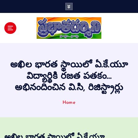
Telugu Daily
అఖిల భారత స్థాయిలో ఏ.కే.యూ
విద్యార్థికి రజత పతకం…
అభినందించిన వి.సి, రిజిస్ట్రార్లు
Home
అఖిల భారత స్థాయిలో ఏ.కే.యూ