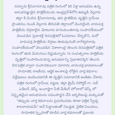
నన్నూరు శ్రీనివాసరావు పత్రిక రంగంలో 30 ఏళ్ల అనుభవం ఉన్న
అనుభవజ్ఞుడైన పాత్రికేయుడు. ఆంధ్రప్రదేశ్‌లోని ఉమ్మడి నెల్లూరు
జిల్లా కి చెందిన శ్రీనివాసరావు, తన ప్రాతికేయ వృత్తిని గ్రామీణ
ప్రాంతము నుండి నెల్లూరు తిరుపతి జిల్లాలలో మొదలైంది. వామపక్ష
పాత్రికేయ దిగ్గజాలైన మోటూరు హనుమంతరావు సంపాదకీయంలో
వెలువడిన 'ప్రజాశక్తి' దినపత్రికలో ఓనమాలు నేర్చుకొని, మరో
వామపక్ష పాత్రికేయ దిగ్గజం ఈడుపుగంటి నాగేశ్వరరావు
సంపాదకీయంలో వెలువడిన 'విశాలాంధ్ర' తెలుగు దినపత్రికలో పత్రిక
రంగంలో తుది మెరుగులు దిద్దుకున్నారు. 14 సంవత్సరాల పాత్రికేయ
వృత్తిలో సంపాదించుకున్న అనుభవాన్ని 'ప్రభాతదర్శిని' తెలుగు
దినపత్రిక ద్వారా సంపాదకులుగా మారారు. వామపక్ష భావజాలంతో
సామాజిక, రాజకీయ, ఆర్థిక అంశాలపై లోతైన వార్త కథనాల
విశ్లేషణలు అందించడానికి ఈ వృత్తిని సమాజానికి అంకితం చేశారు.
పత్రిక రంగంలో గ్రామీణ, పట్టణ, జిల్లా క్రైమ్ రిపోర్టర్ గా, సబ్
ఎడిటర్, డెస్క్ ఇంచార్జిగా పేజీ మేకింగ్ హోదాలో డెస్క్ లో
విస్తృతమైన అనుభవంను సముపార్జన చేసి జర్నలిజంపై మక్కువతో
"తప్పుడు వార్త కథనాలను ప్రచురించడం కూడా పత్రిక స్వేచ్ఛ
కాలరాయడమే" అనే సిద్ధాంతంతో నిబద్ధత, నైతిక విలువలు,
సామాజిక స్పృహతో కూడిన వార్త కథనాలతో ప్రజలకు