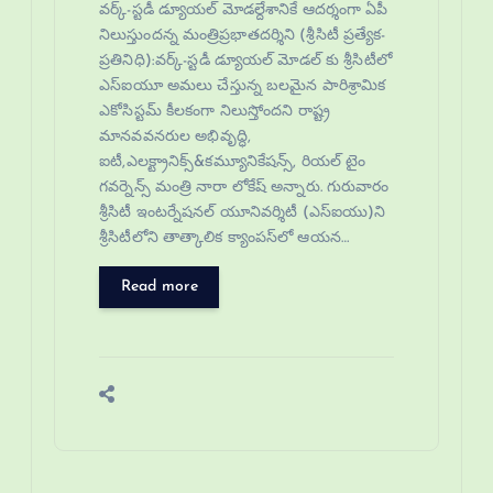
వర్క్-స్టడీ డ్యూయల్ మోడల్దేశానికే ఆదర్శంగా ఏపీ
నిలుస్తుందన్న మంత్రిప్రభాతదర్శిని (శ్రీసిటీ ప్రత్యేక-
ప్రతినిధి):వర్క్-స్టడీ డ్యూయల్ మోడల్ కు శ్రీసిటీలో
ఎస్‌ఐయూ అమలు చేస్తున్న బలమైన పారిశ్రామిక
ఎకోసిస్టమ్ కీలకంగా నిలుస్తోందని రాష్ట్ర
మానవవనరుల అభివృద్ధి,
ఐటీ,ఎలక్ట్రానిక్స్&కమ్యూనికేషన్స్, రియల్ టైం
గవర్నెన్స్ మంత్రి నారా లోకేష్ అన్నారు. గురువారం
శ్రీసిటీ ఇంటర్నేషనల్ యూనివర్శిటీ (ఎస్ఐయు)ని
శ్రీసిటీలోని తాత్కాలిక క్యాంపస్‌లో ఆయన…
Read more