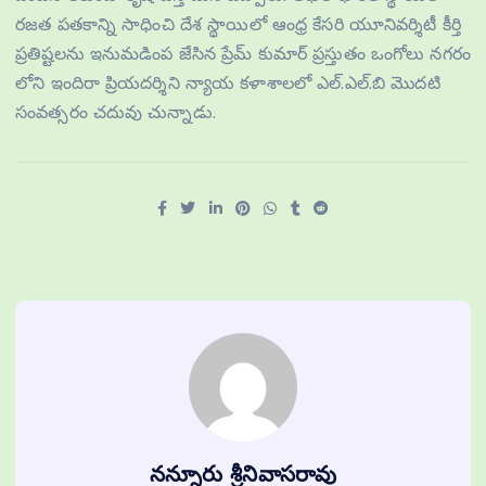
రజత పతకాన్ని సాధించి దేశ స్థాయిలో ఆంధ్ర కేసరి యూనివర్శిటీ కీర్తి
ప్రతిష్టలను ఇనుమడింప జేసిన ప్రేమ్ కుమార్ ప్రస్తుతం ఒంగోలు నగరం
లోని ఇందిరా ప్రియదర్శిని న్యాయ కళాశాలలో ఎల్.ఎల్.బి మొదటి
సంవత్సరం చదువు చున్నాడు.
నన్నూరు శ్రీనివాసరావు