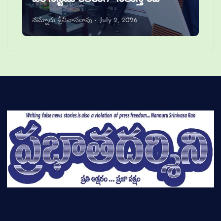
నన్నూరు శ్రీనివాసరావు
July 2, 2026