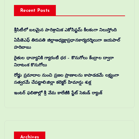
Recent Posts
శ్రీసిటీలో బలమైన పారిశ్రామిక ఎకోసిస్టమ్ కీలకంగా నిలుస్తోంది
ఏపీజెఎఫ్ తిరుపతి జిల్లాఅధ్యక్షాప్రధానకార్యదర్శిలుగా జయపాల్
హరిబాబు
రైతుల ధాన్యానికి గ్యారంటీ ధర – కొనుగోలు కేంద్రాల ద్వారా
నిరాటంక కొనుగోలు
రోడ్డు ప్రమాదాల నుంచి ప్రజల ప్రాణాలను కాపాడడమే లక్ష్యంగా
సత్వరమే చేపట్టాలి:జిల్లా కలెక్టర్‌ హిమాన్షు శుక్ల
ఇంటర్ ఫలితాల్లో శ్రీ వేమ కాలేజీకి స్టేట్ సెకండ్ ర్యాంక్
Archives