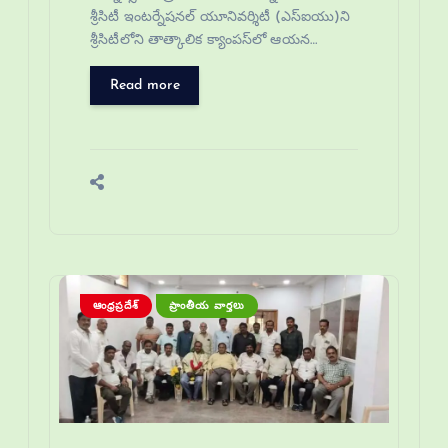
శ్రీసిటీ ఇంటర్నేషనల్ యూనివర్శిటీ (ఎస్ఐయు)ని
శ్రీసిటీలోని తాత్కాలిక క్యాంపస్‌లో ఆయన…
Read more
ఆంధ్రప్రదేశ్
ప్రాంతీయ వార్తలు