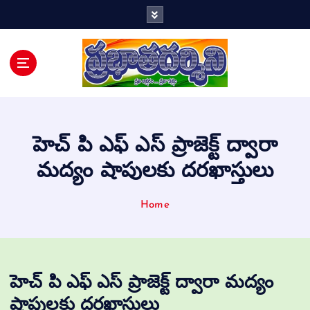
Telugu Daily
హెచ్ పి ఎఫ్ ఎస్ ప్రాజెక్ట్ ద్వారా
మద్యం షాపులకు దరఖాస్తులు
Home
హెచ్ పి ఎఫ్ ఎస్ ప్రాజెక్ట్ ద్వారా మద్యం
షాపులకు దరఖాస్తులు