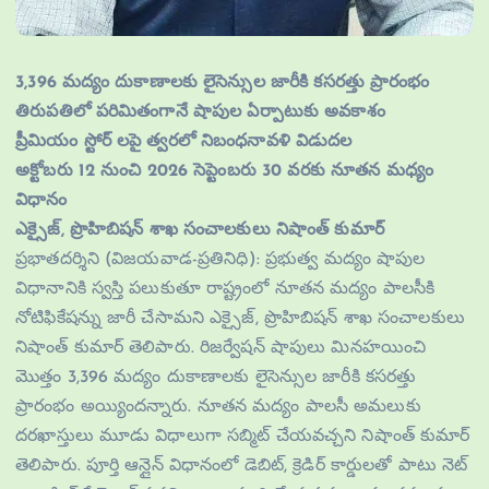
3,396 మద్యం దుకాణాలకు లైసెన్సుల జారీకి కసరత్తు ప్రారంభం
తిరుపతిలో పరిమితంగానే షాపుల ఏర్పాటుకు అవకాశం
ప్రీమియం స్టోర్ లపై త్వరలో నిబంధనావళి విడుదల
అక్టోబరు 12 నుంచి 2026 సెప్టెంబరు 30 వరకు నూతన మధ్యం
విధానం
ఎక్సైజ్, ప్రొహిబిషన్ శాఖ సంచాలకులు నిషాంత్ కుమార్
ప్రభాతదర్శిని (విజయవాడ-ప్రతినిధి): ప్రభుత్వ మద్యం షాపుల
విధానానికి స్వస్తి పలుకుతూ రాష్ట్రంలో నూతన మద్యం పాలసీకి
నోటిఫికేషన్ను జారీ చేసామని ఎక్సైజ్, ప్రొహిబిషన్ శాఖ సంచాలకులు
నిషాంత్ కుమార్ తెలిపారు. రిజర్వేషన్ షాపులు మినహయించి
మొత్తం 3,396 మద్యం దుకాణాలకు లైసెన్సుల జారీకి కసరత్తు
ప్రారంభం అయ్యిందన్నారు. నూతన మద్యం పాలసీ అమలుకు
దరఖాస్తులు మూడు విధాలుగా సబ్మిట్ చేయవచ్చని నిషాంత్ కుమార్
తెలిపారు. పూర్తి ఆన్లైన్ విధానంలో డెబిట్, క్రెడిర్ కార్డులతో పాటు నెట్