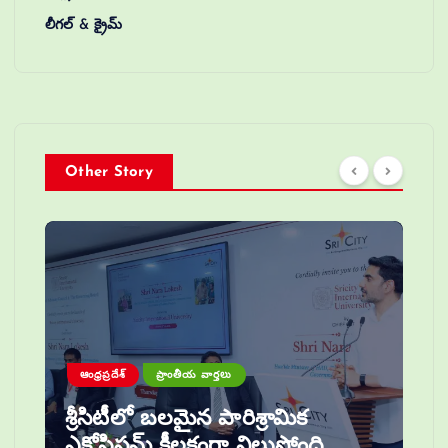
లీగల్ & క్రైమ్
Other Story
ఆంధ్రప్రదేశ్
ప్రాంతీయ వార్తలు
శ్రీసిటీలో బలమైన పారిశ్రామిక
ఎకోసిస్టమ్ కీలకంగా నిలుస్తోంది