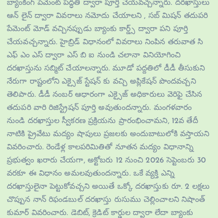
బ్యాంకింగ్ పేమెంట్ పద్ధతి ద్వారా పూర్తి చేయవచ్చన్నారు. దరఖాస్తులు
ఆన్ లైన్ ద్వారా వివరాలు నమోదు చేయాలని , సబ్ మిషన్ తదుపరి
పేమెంట్ మోడ్ వచ్చినప్పుడు బ్యాంకు కార్డ్స్ ద్వారా పని పూర్తి
చేయవచ్చన్నారు. హైబ్రిడ్ విధానంలో వివరాలు నింపిన తరువాత సి
ఎఫ్ ఎం ఎస్ ద్వారా ఎస్ బి ఐ నుండి చలానా వినియోగించి
దరఖాస్తును సబ్మిట్ చేయాలన్నారు. మూడో పద్దతిలో డీడీ తీసుకుని
నేరుగా రాష్టంలోని ఎక్సైజ్ స్టేషన్ కు వచ్చి అప్లికేషన్ పొందవచ్చని
తెలిపారు. డీడీ నంబర్ ఆధారంగా ఎక్సైజ్ అధికారులు వెరిఫై చేసిన
తదుపరి వారి రిజిస్ట్రేషన్ పూర్తి అవుతుందన్నారు. మంగళవారం
నుండి దరఖాస్తుల స్వీకరణ ప్రక్రియను ప్రారంభించామని, 12వ తేదీ
నాటికి ప్రైవేటు మద్యం షాపులు ప్రజలకు అందుబాటులోకి వస్తాయని
వివరించారు. రెండేళ్ల కాలపరిమితితో నూతన మద్యం విధానాన్ని
ప్రభుత్వం ఖరారు చేయగా, అక్టోబరు 12 నుంచి 2026 సెప్టెంబరు 30
వరకూ ఈ విధానం అమలవుతుందన్నారు. ఒకే వ్యక్తి ఎన్ని
దరఖాస్తులైనా పెట్టుకోవచ్చని అయితే ఒక్కో దరఖాస్తుకు రూ. 2 లక్షలు
చొప్పున నాన్‌ రిఫండబుల్‌ దరఖాస్తు రుసుము చెల్లించాలని నిషాంత్
కుమార్ వివరించారు. డెబిట్, క్రెడిట్‌ కార్డుల ద్వారా లేదా బ్యాంకు