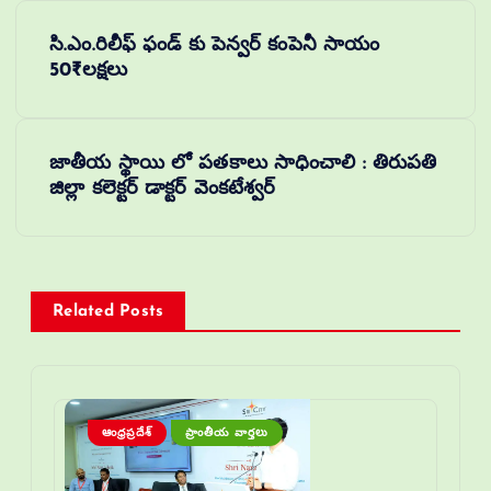
సి.ఎం.రిలీఫ్ ఫండ్ కు పెన్వర్ కంపెనీ సాయం
50₹లక్షలు
జాతీయ స్థాయి లో పతకాలు సాధించాలి : తిరుపతి
జిల్లా కలెక్టర్ డాక్టర్ వెంకటేశ్వర్
Related Posts
ఆంధ్రప్రదేశ్
ప్రాంతీయ వార్తలు