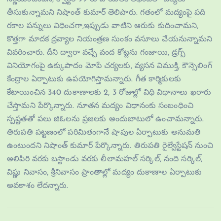
తీసుకున్నామని నిషాంత్ కుమార్ తెలిపారు. గతంలో మద్యంపై పది
రకాల పన్నులు విధించగా,ఇప్పుడు వాటిని ఆరుకు కుదించామని,
కొత్తగా మాదక ద్రవ్యాల నియంత్రణ సుంకం వసూలు చేయనున్నామని
వివరించారు. దీని ద్వారా వచ్చే వంద కోట్లను గంజాయి, డ్రగ్స్‌
వినియోగంపై ఉక్కుపాదం మోపే చర్యలకు, వ్యసన విముక్తి, కౌన్సెలింగ్‌
కేంద్రాల ఏర్పాటుకు ఉపయోగిస్తామన్నారు. గీత కార్మికులకు
కేటాయించిన 340 దుకాణాలకు 2, 3 రోజుల్లో విధి విధానాలు ఖరారు
చేస్తామని పేర్కొన్నారు. నూతన మద్యం విధానంకు సంబంధించి
స్పష్టతతో పలు జిఓలను ప్రజలకు అందుబాటులో ఉంచామన్నారు.
తిరుపతి పట్టణంలో పరిమితంగానే షాపుల ఏర్పాటుకు అనుమతి
ఉంటుందని నిషాంత్ కుమార్ పేర్కొన్నారు. తిరుపతి రైల్వేస్టేషన్‌ నుంచి
అలిపిరి వరకు బస్టాండు వరకు లీలామహల్‌ సర్కిల్, నంది సర్కిల్,
విష్ణు నివాసం, శ్రీనివాసం ప్రాంతాల్లో మద్యం దుకాణాల ఏర్పాటుకు
అవకాశం లేదన్నారు.