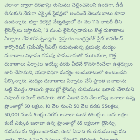
చలానా ద్వారా దరఖాస్తు రుసుము చెల్లించవలసి ఉండగా, డీడీ
తీసుకుని నేరుగా ఎక్సైజ్‌ స్టేషన్లలో అందించే వెలుసుబాటు కూడా
ఉందన్నారు. జిల్లా కలెక్టర్ల నేతృత్వంలో ఈ నెల 11న లాటరీ తీసి
లైసెన్స్‌లు ఇస్తామని, 12 నుంచి లైసెన్సుదారులు కొత్త దుకాణాలు
ఏర్పాటు చేసుకోవచ్చన్నారు. ప్రస్తుతం ఆంధ్రప్రదేశ్ స్టేట్ బెవరేజస్
కార్పొరేషన్ (ఏపీఎస్బీసీఎల్) నడుపుతున్న ప్రభుత్వ మద్యం
దుకాణాల విధానం గడువు సోమవారంతో ముగియగా, కొత్త
దుకాణాలు ఏర్పాటు అయ్యే వరకు వీటినే కొనసాగించేలా ఉత్తర్వులు
జారీ చేసామని, యధావిధిగా మద్యం అందుబాటులో ఉంటుందని
పేర్కొన్నారు. మద్యం దుకాణాలు ఏర్పాటు చేసే ప్రాంత జనాభాను
బట్టి మొత్తం నాలుగు శ్లాబుల్లో లైసెన్సు రుసుములు ఖరారు చేశామని
నిషాంత్ కుమార్ తెలిపారు. తొలి ఏడాది పది వేల లోపు జనాభా ఉన్న
ప్రాంతాల్లో 50 లక్షలు, 10 వేల నుంచి 50 వేల వరకు 55లక్షలు,
50,001 నుండి 5లక్షల వరకు జనాభా ఉంటే 65లక్షలు, ఐదు లక్షల
కంటే ఎక్కువ జనాభా ఉన్న ప్రాంతాల్లో 85 లక్షలుగా లైసెన్సు
రుసుమును నిర్ణయించామని, రెండో ఏడాది ఈ రుసుములపై పది