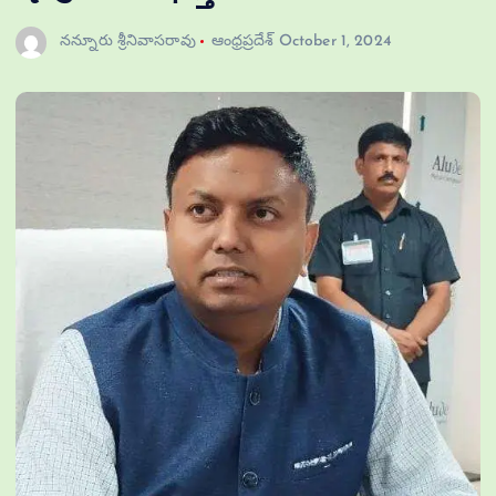
నన్నూరు శ్రీనివాసరావు
ఆంధ్రప్రదేశ్
October 1, 2024