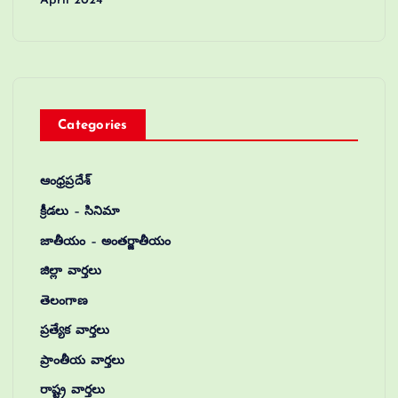
Categories
ఆంధ్రప్రదేశ్
క్రీడలు – సినిమా
జాతీయం – అంతర్జాతీయం
జిల్లా వార్తలు
తెలంగాణ
ప్రత్యేక వార్తలు
ప్రాంతీయ వార్తలు
రాష్ట్ర వార్తలు