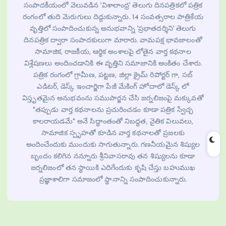
సంపాదకీయంలో వెలువడిన 'విశాలాంధ్ర' తెలుగు దినపత్రికలో పత్రిక
రంగంలో తుది మెరుగులు దిద్దుకున్నారు. 14 సంవత్సరాల పాత్రికేయ
వృత్తిలో సంపాదించుకున్న అనుభవాన్ని 'ప్రభాతదర్శిని' తెలుగు
దినపత్రిక ద్వారా సంపాదకులుగా మారారు. వామపక్ష భావజాలంతో
సామాజిక, రాజకీయ, ఆర్థిక అంశాలపై లోతైన వార్త కథనాల
విశ్లేషణలు అందించడానికి ఈ వృత్తిని సమాజానికి అంకితం చేశారు.
పత్రిక రంగంలో గ్రామీణ, పట్టణ, జిల్లా క్రైమ్ రిపోర్టర్ గా, సబ్
ఎడిటర్, డెస్క్ ఇంచార్జిగా పేజీ మేకింగ్ హోదాలో డెస్క్ లో
విస్తృతమైన అనుభవంను సముపార్జన చేసి జర్నలిజంపై మక్కువతో
"తప్పుడు వార్త కథనాలను ప్రచురించడం కూడా పత్రిక స్వేచ్ఛ
కాలరాయడమే" అనే సిద్ధాంతంతో నిబద్ధత, నైతిక విలువలు,
సామాజిక స్పృహతో కూడిన వార్త కథనాలతో ప్రజలకు
అందించేందుకు ముందుకు సాగుతున్నారు. గణనీయమైన శిష్యుల
బృందం కలిగిన నన్నూరు శ్రీనివాసరావు తన శిష్యులను కూడా
జర్నలిజంలో తన స్థాయికి ఎదిగేందుకు కృషి చేస్తు బహుముఖ
ప్రజ్ఞాశాలిగా సమాజంలో స్థానాన్ని సంపాదించుకున్నారు.