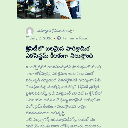
నన్నూరు శ్రీనివాసరావు
July 2, 2026
1 minute Read
శ్రీసిటీలో బలమైన పారిశ్రామిక
ఎకోసిస్టమ్ కీలకంగా నిలుస్తోంది
ఇంటర్నేషనల్ యూనివర్సిటీని ప్రారంభంలో మంత్రి
నారా లోకేష్విద్య–పరిశ్రమల అనుసంధానంతో
వర్క్-స్టడీ డ్యూయల్ మోడల్దేశానికే ఆదర్శంగా ఏపీ
నిలుస్తుందన్న మంత్రిప్రభాతదర్శిని (శ్రీసిటీ ప్రత్యేక-
ప్రతినిధి):వర్క్-స్టడీ డ్యూయల్ మోడల్ కు శ్రీసిటీలో
ఎస్‌ఐయూ అమలు చేస్తున్న బలమైన పారిశ్రామిక
ఎకోసిస్టమ్ కీలకంగా నిలుస్తోందని రాష్ట్ర
మానవవనరుల అభివృద్ధి,
ఐటీ,ఎలక్ట్రానిక్స్&కమ్యూనికేషన్స్, రియల్ టైం
గవర్నెన్స్ మంత్రి నారా లోకేష్ అన్నారు. గురువారం