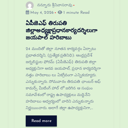
నన్నూరు శ్రీనివాసరావు
May 4, 2026
1 minute Read
ఏపీజెఎఫ్ తిరుపతి
జిల్లాఅధ్యక్షాప్రధానకార్యదర్శిలుగా
జయపాల్ హరిబాబు
24 మందితో జిల్లా నూతన కార్యవర్గం ఏర్పాటు
ప్రభాతదర్శిని, (ప్రత్యేక-ప్రతినిధి): ఆంధ్రప్రదేశ్
జర్నలిస్టుల ఫోరమ్ (ఏపీజెఎఫ్) తిరుపతి జిల్లా
అధ్యక్షునిగా అరవ జయపాల్, ప్రధాన కార్యదర్శిగా
నత్తం హరిబాబు లు ఏకగ్రీవంగా ఎన్నికయ్యారు.
ఎన్నుకున్నారు. సోమవారం తిరుపతి ఛాంబర్ ఆఫ్
కామర్స్ మీటింగ్ హాల్ లో జరిగిన ఆ సంఘం
సమావేశంలో రాష్ట్ర ఉపాధ్యక్షులు మద్దినేని
హరిబాబు ఆధ్వర్యంలో వారిని ఎన్నుకున్నారు
నిర్ణయించారు. అలాగే జిల్లా ఉపాధ్యక్షునిగా,…
Read more