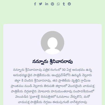
నన్నూరు శ్రీనివాసరావు
నన్నూరు శ్రీనివాసరావు పత్రిక రంగంలో 30 ఏళ్ల అనుభవం ఉన్న
అనుభవజ్ఞుడైన పాత్రికేయుడు. ఆంధ్రప్రదేశ్‌లోని ఉమ్మడి నెల్లూరు
జిల్లా కి చెందిన శ్రీనివాసరావు, తన ప్రాతికేయ వృత్తిని గ్రామీణ
ప్రాంతము నుండి నెల్లూరు తిరుపతి జిల్లాలలో మొదలైంది. వామపక్ష
పాత్రికేయ దిగ్గజాలైన మోటూరు హనుమంతరావు సంపాదకీయంలో
వెలువడిన 'ప్రజాశక్తి' దినపత్రికలో ఓనమాలు నేర్చుకొని, మరో
వామపక్ష పాత్రికేయ దిగ్గజం ఈడుపుగంటి నాగేశ్వరరావు