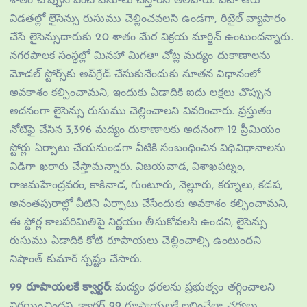
శాతం చొప్పున పెంచి వసూలు చేస్తారని తెలిపారు. ఏటా ఆరు
విడతల్లో లైసెన్సు రుసుము చెల్లించవలసి ఉండగా, రిటైల్‌ వ్యాపారం
చేసే లైసెన్సుదారుకు 20 శాతం మేర విక్రయ మార్జిన్ ఉంటుందన్నారు.
నగరపాలక సంస్థల్లో మినహా మిగతా చోట్ల మద్యం దుకాణాలను
మోడల్‌ స్టోర్స్‌కు అప్‌గ్రేడ్‌ చేసుకునేందుకు నూతన విధానంలో
అవకాశం కల్పించామని, ఇందుకు ఏడాదికి ఐదు లక్షలు చొప్పున
అదనంగా లైసెన్సు రుసుము చెల్లించాలని వివరించారు. ప్రస్తుతం
నోటిఫై చేసిన 3,396 మద్యం దుకాణాలకు అదనంగా 12 ప్రీమియం
స్టోర్లు ఏర్పాటు చేయనుండగా వీటికి సంబంధించిన విధివిధానాలను
విడిగా ఖరారు చేస్తామన్నారు. విజయవాడ, విశాఖపట్నం,
రాజమహేంద్రవరం, కాకినాడ, గుంటూరు, నెల్లూరు, కర్నూలు, కడప,
అనంతపురాల్లో వీటిని ఏర్పాటు చేసేందుకు అవకాశం కల్పించామని,
ఈ స్టోర్ల కాలపరిమితిపై నిర్ణయం తీసుకోవలసి ఉందని, లైసెన్సు
రుసుము ఏడాదికి కోటి రూపాయలు చెల్లించాల్సి ఉంటుందని
నిషాంత్ కుమార్ స్పష్టం చేసారు.
99 రూపాయలకే క్వార్టర్‌:
మద్యం ధరలను ప్రభుత్వం తగ్గించాలని
నిర్ణయించిందని, క్వార్టర్‌ 99 రూపాయలకే లభించేలా చర్యలు