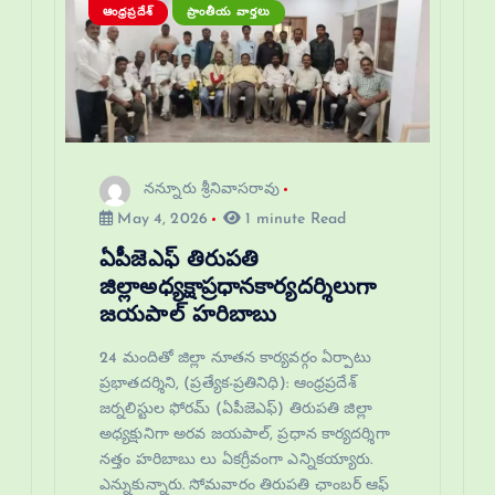
ఆంధ్రప్రదేశ్
ప్రాంతీయ వార్తలు
నన్నూరు శ్రీనివాసరావు
May 4, 2026
1 minute Read
ఏపీజెఎఫ్ తిరుపతి
జిల్లాఅధ్యక్షాప్రధానకార్యదర్శిలుగా
జయపాల్ హరిబాబు
24 మందితో జిల్లా నూతన కార్యవర్గం ఏర్పాటు
ప్రభాతదర్శిని, (ప్రత్యేక-ప్రతినిధి): ఆంధ్రప్రదేశ్
జర్నలిస్టుల ఫోరమ్ (ఏపీజెఎఫ్) తిరుపతి జిల్లా
అధ్యక్షునిగా అరవ జయపాల్, ప్రధాన కార్యదర్శిగా
నత్తం హరిబాబు లు ఏకగ్రీవంగా ఎన్నికయ్యారు.
ఎన్నుకున్నారు. సోమవారం తిరుపతి ఛాంబర్ ఆఫ్