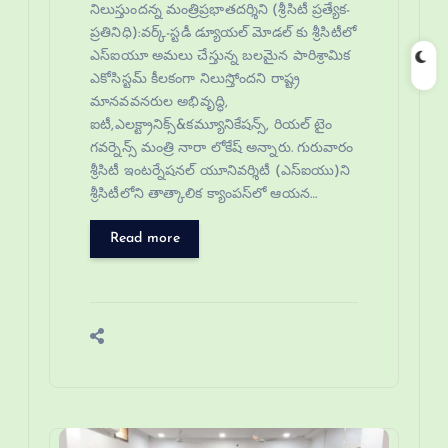
నిలుస్తుందన్న మంత్రిప్రభాతదర్శిని (శ్రీసిటీ ప్రత్యేక-
ప్రతినిధి):వర్క్-స్టడీ డ్యూయల్ మోడల్ కు శ్రీసిటీలో
ఎస్‌ఐయూ అమలు చేస్తున్న బలమైన పారిశ్రామిక
ఎకోసిస్టమ్ కీలకంగా నిలుస్తోందని రాష్ట్ర
మానవవనరుల అభివృద్ధి,
ఐటీ,ఎలక్ట్రానిక్స్&కమ్యూనికేషన్స్, రియల్ టైం
గవర్నెన్స్ మంత్రి నారా లోకేష్ అన్నారు. గురువారం
శ్రీసిటీ ఇంటర్నేషనల్ యూనివర్శిటీ (ఎస్ఐయు)ని
శ్రీసిటీలోని తాత్కాలిక క్యాంపస్‌లో ఆయన…
Read more