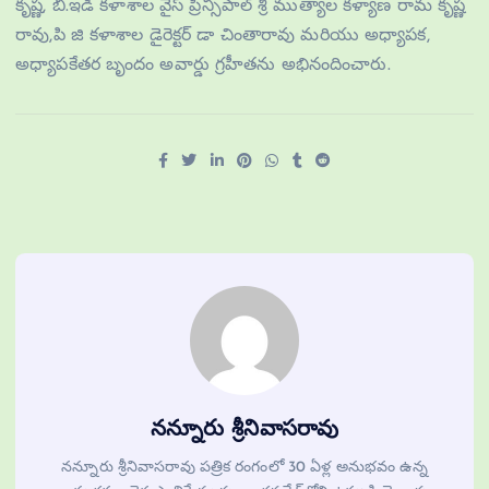
కృష్ణ, బి.ఇడి కళాశాల వైస్ ప్రిన్సిపాల్ శ్రీ ముత్యాల కళ్యాణ రామ కృష్ణ
రావు,పి జి కళాశాల డైరెక్టర్ డా చింతారావు మరియు అధ్యాపక,
అధ్యాపకేతర బృందం అవార్డు గ్రహీతను అభినందించారు.
నన్నూరు శ్రీనివాసరావు
నన్నూరు శ్రీనివాసరావు పత్రిక రంగంలో 30 ఏళ్ల అనుభవం ఉన్న