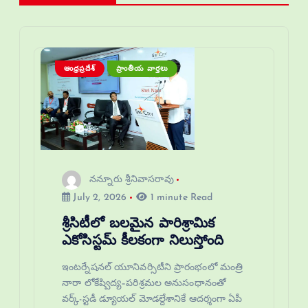
ఆంధ్రప్రదేశ్
ప్రాంతీయ వార్తలు
నన్నూరు శ్రీనివాసరావు
July 2, 2026
1 minute Read
శ్రీసిటీలో బలమైన పారిశ్రామిక
ఎకోసిస్టమ్ కీలకంగా నిలుస్తోంది
ఇంటర్నేషనల్ యూనివర్సిటీని ప్రారంభంలో మంత్రి
నారా లోకేష్విద్య–పరిశ్రమల అనుసంధానంతో
వర్క్-స్టడీ డ్యూయల్ మోడల్దేశానికే ఆదర్శంగా ఏపీ