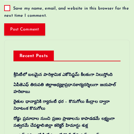
Save my name, email, and website in this browser for the
next time I comment.
Recent Posts
శ్రీసిటీలో బలమైన పారిశ్రామిక ఎకోసిస్టమ్ కీలకంగా నిలుస్తోంది
ఏపీజెఎఫ్ తిరుపతి జిల్లాఅధ్యక్షాప్రధానకార్యదర్శిలుగా జయపాల్
హరిబాబు
రైతుల ధాన్యానికి గ్యారంటీ ధర – కొనుగోలు కేంద్రాల ద్వారా
నిరాటంక కొనుగోలు
రోడ్డు ప్రమాదాల నుంచి ప్రజల ప్రాణాలను కాపాడడమే లక్ష్యంగా
సత్వరమే చేపట్టాలి:జిల్లా కలెక్టర్‌ హిమాన్షు శుక్ల