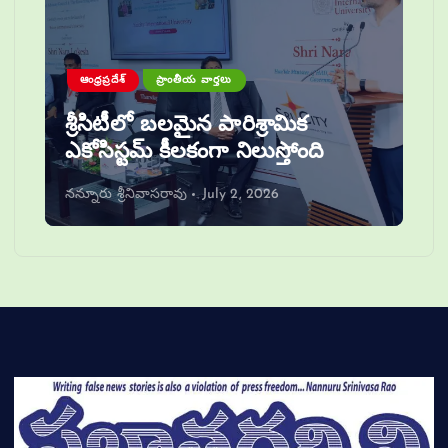
ఆంధ్రప్రదేశ్
ప్రాంతీయ వార్తలు
శ్రీసిటీలో బలమైన పారిశ్రామిక
ఎకోసిస్టమ్ కీలకంగా నిలుస్తోంది
నన్నూరు శ్రీనివాసరావు
July 2, 2026