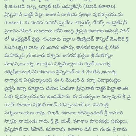
శ్రీ జి.వి.ఆర్. ఇన్స్టిట్యూట్ అఫ్ ఎడ్యుకేషన్ (బి.ఇడి కళాశాల)
ప్రిన్సిపాల్ డాక్టర్ పిట్టా శాంతి కి జాతీయ ప్రతిభా పురస్కారమును
గుంటూరు కు చెందిన సదరన్ ప్రైవేటు లెక్చరర్స్ టీచర్స్ ఆర్గనైజేషన్
ప్రదానంచేసింది. గుంటూరు లోని ఆంధ్ర క్రైస్తవ కళాశాల అసెంబ్లీ హాల్
లో ఆంధ్రప్రదేశ్ కృష్ణ- గుంటూరు జిల్లాల లెజిస్లేటివ్ కౌన్సిల్ మెంబెర్ శ్రీ
కె.ఎస్.లక్ష్మణ రావు ,గుంటూరు తూర్పు శాసనసభ్యులు శ్రీ నసీర్
మహామ్మద్ ,గుంటూరు పశ్చిమ శాసనసభ్యులు శ్రీ మతిగల్లా
మాధవి,ఆచార్య నాగార్జున విశ్వవిద్యాలయ రెక్టార్ ఆచార్య
రత్నషీలామణి,ఏసి కళాశాల ప్రిన్సిపాల్ డా కె మోజేష్ ,ఆచార్య
నాగార్జున విశ్వవిద్యాలయ ఈ సి మెంబర్ & కన్నా విద్యాసంస్ధల
ఛైర్మన్ కన్నా మాష్టారు చేతుల మీదుగా ప్రిన్సిపాల్ డాక్టర్ పిట్టా శాంతి
కి ఈ పురస్కారమును అందచేసారు. ఈ సందర్భంగా నర్సాపూర్ శ్రీ వై.
యన్. కళాశాల సెక్రటరీ అండ్ కరెస్పాండంట్ డా. చినమిల్లి
సత్యనారాయణ రావు, బి.ఇడి. కళాశాల కరెస్పాండంట్ శ్రీ కానూరి
స్వామి నాయుడు గారు, శ్రీ వై. యన్. కళాశాల పాలకవర్గం సభ్యులు,
ప్రిన్సిపాల్ డా. సిహెచ్. కనకారావు, కళాశాల డీన్ డా. గంధం శ్రీ రామ