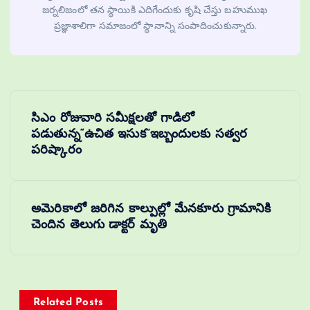
జర్నలిజంలో తన స్థాయికి ఎదిగేందుకు కృషి చేస్తు బహుముఖ
ప్రజ్ఞాశాలిగా సమాజంలో స్థానాన్ని సంపాదించుకున్నారు.
సిఎం రోజువారి సమీక్షలతో గాడిలో
పడుతున్న“ఉచిత ఇసుక”ఇబ్బందులకు సత్వర
పరిష్కారం
అమెరికాలో జరిగిన కాల్పుల్లో మేనకూరు గ్రామానికి
చెందిన తెలుగు డాక్టర్ మృతి
Related Posts