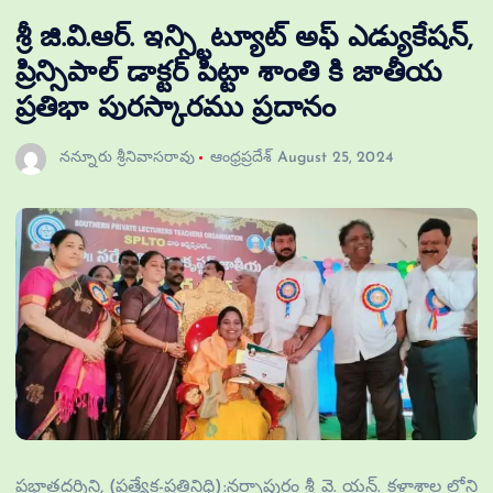
శ్రీ జి.వి.ఆర్. ఇన్స్టిట్యూట్ అఫ్ ఎడ్యుకేషన్,
ప్రిన్సిపాల్ డాక్టర్ పిట్టా శాంతి కి జాతీయ
ప్రతిభా పురస్కారము ప్రదానం
నన్నూరు శ్రీనివాసరావు
ఆంధ్రప్రదేశ్
August 25, 2024
ప్రభాతదర్శిని, (ప్రత్యేక-ప్రతినిధి):నర్సాపురం శ్రీ వై. యన్. కళాశాల లోని