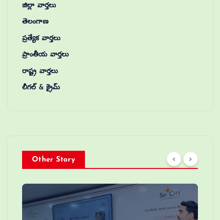
జిల్లా వార్తలు
తెలంగాణ
ప్రత్యేక వార్తలు
ప్రాంతీయ వార్తలు
రాష్ట్ర వార్తలు
లీగల్ & క్రైమ్
Other Story