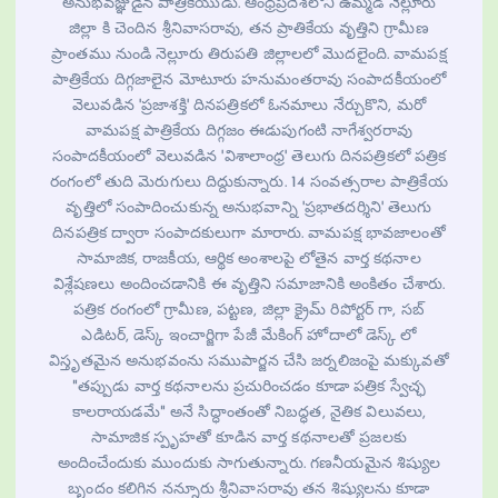
అనుభవజ్ఞుడైన పాత్రికేయుడు. ఆంధ్రప్రదేశ్‌లోని ఉమ్మడి నెల్లూరు
జిల్లా కి చెందిన శ్రీనివాసరావు, తన ప్రాతికేయ వృత్తిని గ్రామీణ
ప్రాంతము నుండి నెల్లూరు తిరుపతి జిల్లాలలో మొదలైంది. వామపక్ష
పాత్రికేయ దిగ్గజాలైన మోటూరు హనుమంతరావు సంపాదకీయంలో
వెలువడిన 'ప్రజాశక్తి' దినపత్రికలో ఓనమాలు నేర్చుకొని, మరో
వామపక్ష పాత్రికేయ దిగ్గజం ఈడుపుగంటి నాగేశ్వరరావు
సంపాదకీయంలో వెలువడిన 'విశాలాంధ్ర' తెలుగు దినపత్రికలో పత్రిక
రంగంలో తుది మెరుగులు దిద్దుకున్నారు. 14 సంవత్సరాల పాత్రికేయ
వృత్తిలో సంపాదించుకున్న అనుభవాన్ని 'ప్రభాతదర్శిని' తెలుగు
దినపత్రిక ద్వారా సంపాదకులుగా మారారు. వామపక్ష భావజాలంతో
సామాజిక, రాజకీయ, ఆర్థిక అంశాలపై లోతైన వార్త కథనాల
విశ్లేషణలు అందించడానికి ఈ వృత్తిని సమాజానికి అంకితం చేశారు.
పత్రిక రంగంలో గ్రామీణ, పట్టణ, జిల్లా క్రైమ్ రిపోర్టర్ గా, సబ్
ఎడిటర్, డెస్క్ ఇంచార్జిగా పేజీ మేకింగ్ హోదాలో డెస్క్ లో
విస్తృతమైన అనుభవంను సముపార్జన చేసి జర్నలిజంపై మక్కువతో
"తప్పుడు వార్త కథనాలను ప్రచురించడం కూడా పత్రిక స్వేచ్ఛ
కాలరాయడమే" అనే సిద్ధాంతంతో నిబద్ధత, నైతిక విలువలు,
సామాజిక స్పృహతో కూడిన వార్త కథనాలతో ప్రజలకు
అందించేందుకు ముందుకు సాగుతున్నారు. గణనీయమైన శిష్యుల
బృందం కలిగిన నన్నూరు శ్రీనివాసరావు తన శిష్యులను కూడా