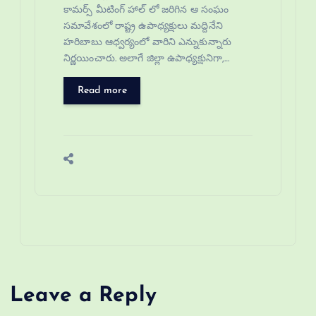
కామర్స్ మీటింగ్ హాల్ లో జరిగిన ఆ సంఘం
సమావేశంలో రాష్ట్ర ఉపాధ్యక్షులు మద్దినేని
హరిబాబు ఆధ్వర్యంలో వారిని ఎన్నుకున్నారు
నిర్ణయించారు. అలాగే జిల్లా ఉపాధ్యక్షునిగా,…
Read more
Leave a Reply