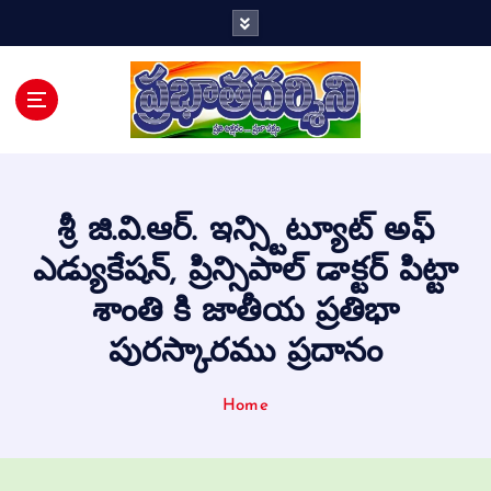
Telugu Daily
శ్రీ జి.వి.ఆర్. ఇన్స్టిట్యూట్ అఫ్
ఎడ్యుకేషన్, ప్రిన్సిపాల్ డాక్టర్ పిట్టా
శాంతి కి జాతీయ ప్రతిభా
పురస్కారము ప్రదానం
Home