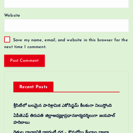
Website
Save my name, email, and website in this browser for the
next time I comment.
Recent Posts
శ్రీసిటీలో బలమైన పారిశ్రామిక ఎకోసిస్టమ్ కీలకంగా నిలుస్తోంది
ఏపీజెఎఫ్ తిరుపతి జిల్లాఅధ్యక్షాప్రధానకార్యదర్శిలుగా జయపాల్
హరిబాబు
రైతుల ధాన్యానికి గ్యారంటీ ధర – కొనుగోలు కేంద్రాల ద్వారా