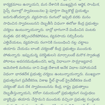
కార్యక్రమాలు ఉన్నాయని, మన దేశానికి ముఖ్యమైన ఆర్థిక, సాంఘిక,
సైన్స్ రంగాల్లో స్వావలంబనల పై పూర్తిగా దెబ్బకొట్టే ప్రయత్నం
జరుగుతోందన్నారు .వ్యవసాయ రంగంలో ఇప్పటి వరకు మనం
సాధించిన స్వావలంబనని దెబ్బతీసే విధంగా ఈరోజు కేంద్ర ప్రభుత్వం
చర్యలు ఉంటున్నాయన్నారు. దాన్లో భాగంగానే పండించిన పంటకు
మద్దతు ధర కల్పించలేకపోవటం, వ్యవసాయ సబ్సిడీలను
ఎత్తివేయటం, వ్యవసాయ రంగానికి సంబంధించి నల్ల చట్టాలు
తయారు చేయడం లాంటి చర్యలతో కేంద్ర ప్రభుత్వం ముందుకు
పోతున్నారు .ఇప్పుడున్న పరిస్థితులని మార్చాలంటే మరొక స్వాతంత్ర
పోరాటం అవసరమవుతుందని, అన్ని విధాలుగా సామ్రాజ్యవాద
అమెరికాకి మరియు దాని మిత్ర దేశాలకి అనేక విధాల సహాయపడే
విధంగా భారతదేశ ప్రభుత్వ చర్యలు ఉంటున్నాయన్నారు. ముఖ్యంగా
ప్రభుత్వరంగ ప్రవేటీకరణ, విశాఖ స్టీల్ ప్లాంట్ ప్రైవేటీకరణ వంటి
చర్యలతో మన దేశ స్వావలంబనను కేంద్ర, రాష్ట్ర ప్రభుత్వాలు
దెబ్బతీస్తున్నాయని,. కరోనా సమయంలో ప్రభుత్వరంగ సంస్లుథలు
వ్యాక్సిన్లు తయారు చేస్తామని ముందుకు వచ్చినా ప్రభుత్వ సంస్థలకు