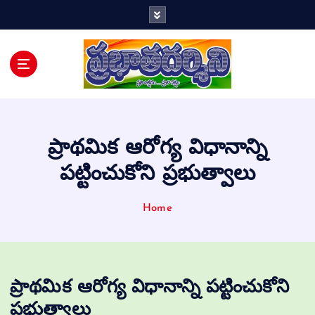
Telugu Daily
ప్రాథమిక ఆరోగ్య విధానాన్ని
పట్టించుకోని ప్రభుత్వాలు
Home
ప్రాథమిక ఆరోగ్య విధానాన్ని పట్టించుకోని
ప్రభుత్వాలు