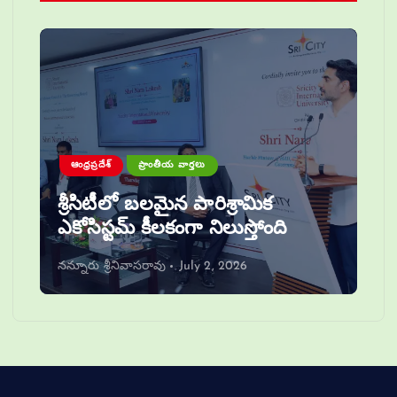
ఆంధ్రప్రదేశ్
ప్రాంతీయ వార్తలు
శ్రీసిటీలో బలమైన పారిశ్రామిక
ఎకోసిస్టమ్ కీలకంగా నిలుస్తోంది
నన్నూరు శ్రీనివాసరావు
July 2, 2026