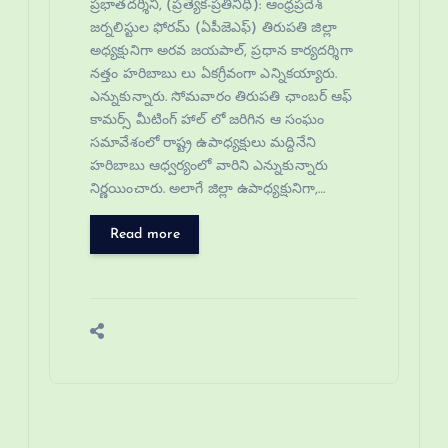
ప్రభాతదర్శిని, (ప్రత్యేక-ప్రతినిధి): ఆంధ్రప్రదేశ్
జర్నలిస్టుల ఫోరమ్ (ఏపీజెఎఫ్) తిరుపతి జిల్లా
అధ్యక్షునిగా అరవ జయపాల్, ప్రధాన కార్యదర్శిగా
నత్తం హరిబాబు లు ఏకగ్రీవంగా ఎన్నికయ్యారు.
ఎన్నుకున్నారు. సోమవారం తిరుపతి ఛాంబర్ ఆఫ్
కామర్స్ మీటింగ్ హాల్ లో జరిగిన ఆ సంఘం
సమావేశంలో రాష్ట్ర ఉపాధ్యక్షులు మద్దినేని
హరిబాబు ఆధ్వర్యంలో వారిని ఎన్నుకున్నారు
నిర్ణయించారు. అలాగే జిల్లా ఉపాధ్యక్షునిగా,…
Read more