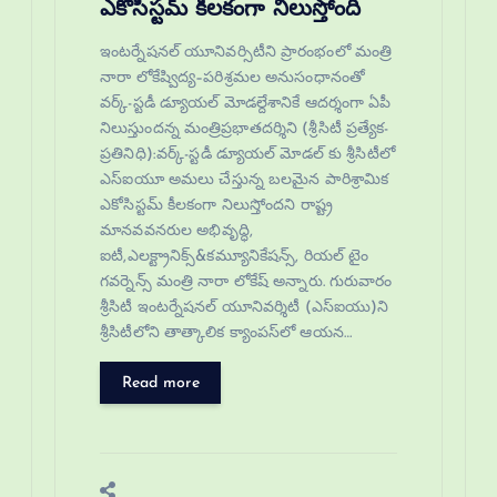
ఎకోసిస్టమ్ కీలకంగా నిలుస్తోంది
ఇంటర్నేషనల్ యూనివర్సిటీని ప్రారంభంలో మంత్రి
నారా లోకేష్విద్య–పరిశ్రమల అనుసంధానంతో
వర్క్-స్టడీ డ్యూయల్ మోడల్దేశానికే ఆదర్శంగా ఏపీ
నిలుస్తుందన్న మంత్రిప్రభాతదర్శిని (శ్రీసిటీ ప్రత్యేక-
ప్రతినిధి):వర్క్-స్టడీ డ్యూయల్ మోడల్ కు శ్రీసిటీలో
ఎస్‌ఐయూ అమలు చేస్తున్న బలమైన పారిశ్రామిక
ఎకోసిస్టమ్ కీలకంగా నిలుస్తోందని రాష్ట్ర
మానవవనరుల అభివృద్ధి,
ఐటీ,ఎలక్ట్రానిక్స్&కమ్యూనికేషన్స్, రియల్ టైం
గవర్నెన్స్ మంత్రి నారా లోకేష్ అన్నారు. గురువారం
శ్రీసిటీ ఇంటర్నేషనల్ యూనివర్శిటీ (ఎస్ఐయు)ని
శ్రీసిటీలోని తాత్కాలిక క్యాంపస్‌లో ఆయన…
Read more