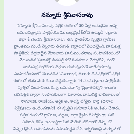
నన్నూరు శ్రీనివాసరావు
నన్నూరు శ్రీనివాసరావు పత్రిక రంగంలో 30 ఏళ్ల అనుభవం ఉన్న
అనుభవజ్ఞుడైన పాత్రికేయుడు. ఆంధ్రప్రదేశ్‌లోని ఉమ్మడి నెల్లూరు
జిల్లా కి చెందిన శ్రీనివాసరావు, తన ప్రాతికేయ వృత్తిని గ్రామీణ
ప్రాంతము నుండి నెల్లూరు తిరుపతి జిల్లాలలో మొదలైంది. వామపక్ష
పాత్రికేయ దిగ్గజాలైన మోటూరు హనుమంతరావు సంపాదకీయంలో
వెలువడిన 'ప్రజాశక్తి' దినపత్రికలో ఓనమాలు నేర్చుకొని, మరో
వామపక్ష పాత్రికేయ దిగ్గజం ఈడుపుగంటి నాగేశ్వరరావు
సంపాదకీయంలో వెలువడిన 'విశాలాంధ్ర' తెలుగు దినపత్రికలో పత్రిక
రంగంలో తుది మెరుగులు దిద్దుకున్నారు. 14 సంవత్సరాల పాత్రికేయ
వృత్తిలో సంపాదించుకున్న అనుభవాన్ని 'ప్రభాతదర్శిని' తెలుగు
దినపత్రిక ద్వారా సంపాదకులుగా మారారు. వామపక్ష భావజాలంతో
సామాజిక, రాజకీయ, ఆర్థిక అంశాలపై లోతైన వార్త కథనాల
విశ్లేషణలు అందించడానికి ఈ వృత్తిని సమాజానికి అంకితం చేశారు.
పత్రిక రంగంలో గ్రామీణ, పట్టణ, జిల్లా క్రైమ్ రిపోర్టర్ గా, సబ్
ఎడిటర్, డెస్క్ ఇంచార్జిగా పేజీ మేకింగ్ హోదాలో డెస్క్ లో
విస్తృతమైన అనుభవంను సముపార్జన చేసి జర్నలిజంపై మక్కువతో