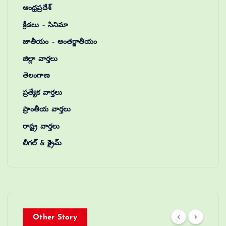
ఆంధ్రప్రదేశ్
క్రీడలు – సినిమా
జాతీయం – అంతర్జాతీయం
జిల్లా వార్తలు
తెలంగాణ
ప్రత్యేక వార్తలు
ప్రాంతీయ వార్తలు
రాష్ట్ర వార్తలు
లీగల్ & క్రైమ్
Other Story