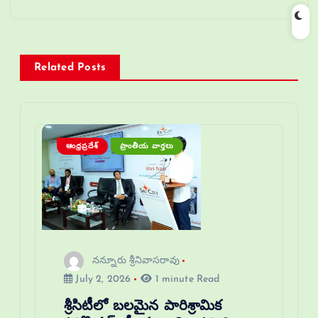
Related Posts
ఆంధ్రప్రదేశ్
ప్రాంతీయ వార్తలు
నన్నూరు శ్రీనివాసరావు
July 2, 2026
1 minute Read
శ్రీసిటీలో బలమైన పారిశ్రామిక