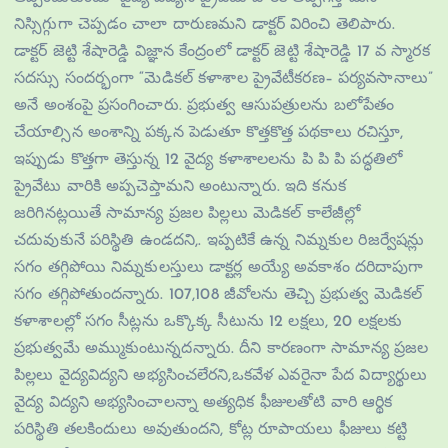
నిస్సిగ్గుగా చెప్పడం చాలా దారుణమని డాక్టర్ విరించి తెలిపారు.
డాక్టర్ జెట్టి శేషారెడ్డి విజ్ఞాన కేంద్రంలో డాక్టర్ జెట్టి శేషారెడ్డి 17 వ స్మారక
సదస్సు సందర్భంగా “మెడికల్ కళాశాల ప్రైవేటీకరణ– పర్యవసానాలు”
అనే అంశంపై ప్రసంగించారు. ప్రభుత్వ ఆసుపత్రులను బలోపేతం
చేయాల్సిన అంశాన్ని పక్కన పెడుతూ కొత్తకొత్త పథకాలు రచిస్తూ,
ఇప్పుడు కొత్తగా తెస్తున్న 12 వైద్య కళాశాలలను పి పి పి పద్ధతిలో
ప్రైవేటు వారికి అప్పచెప్తామని అంటున్నారు. ఇది కనుక
జరిగినట్లయితే సామాన్య ప్రజల పిల్లలు మెడికల్ కాలేజీల్లో
చదువుకునే పరిస్థితి ఉండదని,. ఇప్పటికే ఉన్న నిమ్నకుల రిజర్వేషన్లు
సగం తగ్గిపోయి నిమ్నకులస్తులు డాక్టర్ల అయ్యే అవకాశం దరిదాపుగా
సగం తగ్గిపోతుందన్నారు. 107,108 జీవోలను తెచ్చి ప్రభుత్వ మెడికల్
కళాశాలల్లో సగం సీట్లను ఒక్కొక్క సీటును 12 లక్షలు, 20 లక్షలకు
ప్రభుత్వమే అమ్ముకుంటున్నదన్నారు. దీని కారణంగా సామాన్య ప్రజల
పిల్లలు వైద్యవిద్యని అభ్యసించలేరని,ఒకవేళ ఎవరైనా పేద విద్యార్థులు
వైద్య విద్యని అభ్యసించాలన్నా అత్యధిక ఫీజులతోటి వారి ఆర్థిక
పరిస్థితి తలకిందులు అవుతుందని, కోట్ల రూపాయలు ఫీజులు కట్టి