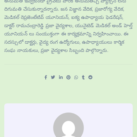
అనుమతి ఇవ్వకుండా ప్రైవేటు వారికి అనుమతిచ్చి వ్యాక్సిన్ లను
దిగుమతి చేసుకున్నారన్నారు. జన విజ్ఞాన వేదిక, ప్రజారోగ్య వేదిక,
మెడికల్ రెప్రజెంటేటివ్ యూనియన్, ఐక్య ఉపాధ్యాయ ఫెడరేషన్,
డాక్టర్ రామచంద్రారెడ్డి ప్రజా వైద్యశాల, యునైటెడ్ మెడికల్ అండ్ హెల్త్
యూనియన్ లు సంయుక్తంగా ఈ కార్యక్రమాన్ని నిర్వహించాయి. ఈ
సదస్సులో డాక్టర్లు, వైద్య రంగ ఉద్యోగులు, ఉపాధ్యాయులు కార్మిక
సంఘ నాయకులు, ప్రజా వైద్యశాల సిబ్బంది పాల్గొన్నారు.