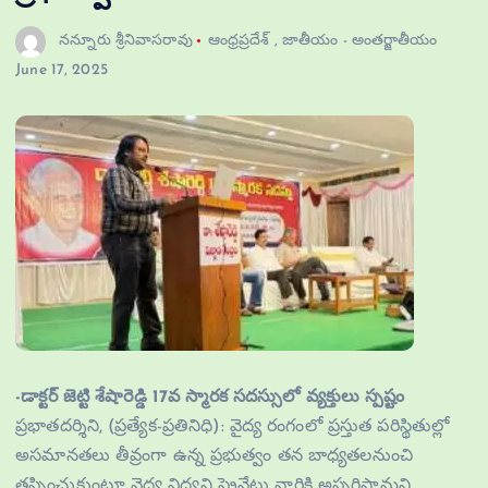
నన్నూరు శ్రీనివాసరావు
ఆంధ్రప్రదేశ్
,
జాతీయం - అంతర్జాతీయం
June 17, 2025
-డాక్టర్ జెట్టి శేషారెడ్డి 17వ స్మారక సదస్సులో వ్యక్తులు స్పష్టం
ప్రభాతదర్శిని, (ప్రత్యేక-ప్రతినిధి): వైద్య రంగంలో ప్రస్తుత పరిస్థితుల్లో
అసమానతలు తీవ్రంగా ఉన్న ప్రభుత్వం తన బాధ్యతలనుంచి
తప్పించుకుంటూ వైద్య విద్యని ప్రైవేటు వారికి అప్పగిస్తామని