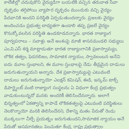
కాలేజీల్లో చదువుకొని వైద్యుడిగా బయటికి వచ్చిన తరువాత సేవా
దృక్పథం తగ్గిపోయి వ్యాపార దృక్పధం ముందుకు వచ్చి వైద్యం
పేదవానికి అందని పరిస్థితి ఏర్పడుతుందన్నారు. ప్రజలకు వైద్యం
అందించడం ప్రభుత్వ బాధ్యతగా ఉండాలి తప్ప ప్రజలే వైద్యం
కొనుక్కోవలసిన పరిస్థితి ఉండకూడదన్నారు. భారత రాజ్యాంగ
పూర్వపరాలు – సవాళ్లు అనే అంశంపై మాజీ శాసనమండలి సభ్యులు
ఎం.వి.ఎస్ శర్మ మాట్లాడుతూ భారత రాజ్యాంగానికి ప్రజాస్వామ్యం,
లౌకిక తత్వం, ఫెడరలిజం, సామాజిక న్యాయం, స్వావలంబన అనేవి
ఐదు మూల స్తంభాలని, ఈ మూల స్తంభాలపై నేడు తీవ్రమైన దాడులు
జరుగుతున్నాయని అన్నారు. దేశ ప్రజాస్వామ్యంపై ఎటువంటి
దాడులు జరుగుతున్నాయో ఎలక్షన్ కమిషన్, ఈడి, ఇన్కమ్ టాక్స్
డిపార్ట్మెంట్ వంటి రాజ్యాంగ సంస్థలను ఏ విధంగా కేంద్ర ప్రభుత్వం
వాడుకుంటున్నదో మనకు అందరికీ తెలిసిందేనన్నారు. అలాగే
భిన్నత్వంలో ఏకత్వాన్ని కాపాడే లౌకికతత్వంపై ఎటువంటి పరిస్థితులు
నెలకొన్నాయో మనకి తెలిసిందేనని, దేశాన్ని మతం పేరుతో రెండు
ముక్కలుగా చీల్చే ప్రయత్నం జరుగుతుందని,సామాజిక న్యాయం అనే
పేరుతో అసమానతలు పెంచుతూ కేంద్ర, రాష్ట్ర ప్రభుత్వాల