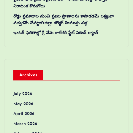
నిరాటంక కొనుగోలు
రోడ్డు ప్రమాదాల నుంచి ప్రజల ప్రాణాలను కాపాడడమే లక్ష్యంగా
సత్వరమే చేపట్టాలి:జిల్లా కలెక్టర్‌ హిమాన్షు శుక్ల
ఇంటర్ ఫలితాల్లో శ్రీ వేమ కాలేజీకి స్టేట్ సెకండ్ ర్యాంక్
Archives
July 2026
May 2026
April 2026
March 2026