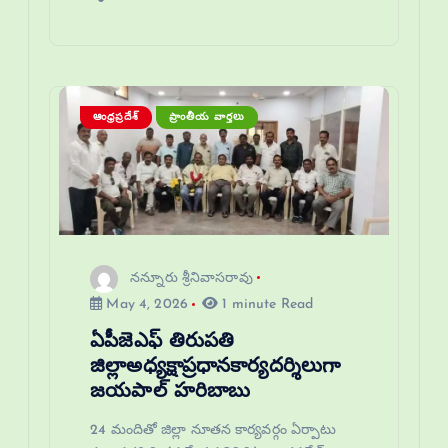
ఆంధ్రప్రదేశ్
ప్రాంతీయ వార్తలు
నన్నూరు శ్రీనివాసరావు
May 4, 2026
1 minute Read
ఏపీజెఎఫ్ తిరుపతి
జిల్లాఅధ్యక్షాప్రధానకార్యదర్శిలుగా
జయపాల్ హరిబాబు
24 మందితో జిల్లా నూతన కార్యవర్గం ఏర్పాటు