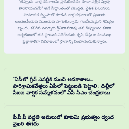
"తప్పుడు వార్త కథనాలను ప్రచురించడం కూడా పత్రిక స్వేచ్ఛ
కాలరాయడమే" అనే సిద్ధాంతంతో నిబద్ధత, నైతిక విలువలు,
సామాజిక స్పృహతో కూడిన వార్త కథనాలతో ప్రజలకు
అందించేందుకు ముందుకు సాగుతున్నారు. గణనీయమైన శిష్యుల
బృందం కలిగిన నన్నూరు శ్రీనివాసరావు తన శిష్యులను కూడా
జర్నలిజంలో తన స్థాయికి ఎదిగేందుకు కృషి చేస్తు బహుముఖ
ప్రజ్ఞాశాలిగా సమాజంలో స్థానాన్ని సంపాదించుకున్నారు.
“ఏపీలో గ్రీన్‌ ఎనర్జీకి మంచి అవకాశాలు…
పారిశ్రామికవేత్తలు ఏపీలో పెట్టుబడి పెట్టాలి : దిల్లీలో
సీఐఐ వార్షిక సమ్మేళనంలో ఏపీ సీఎం చంద్రబాబు
పీ.పీ.పీ పద్ధతి అమలులో కూటమి ప్రభుత్వం ద్వంద
వైఖరి తగదు