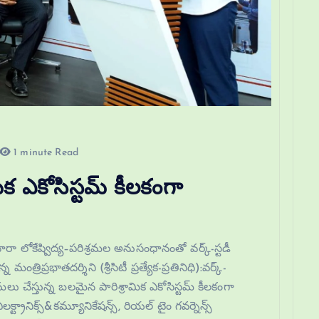
1 minute Read
మిక ఎకోసిస్టమ్ కీలకంగా
ారా లోకేష్విద్య–పరిశ్రమల అనుసంధానంతో వర్క్-స్టడీ
్రిప్రభాతదర్శిని (శ్రీసిటీ ప్రత్యేక-ప్రతినిధి):వర్క్-
ు చేస్తున్న బలమైన పారిశ్రామిక ఎకోసిస్టమ్ కీలకంగా
్ట్రానిక్స్&కమ్యూనికేషన్స్, రియల్ టైం గవర్నెన్స్