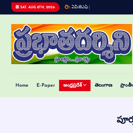
:
ఏ
ప
జ
ఎ
ఫ
త
ర
ప
త
జ
SAT. AUG 8TH, 2026
Telugu Daily
Home
E-Paper
ఆంధ్రప్రదేశ్
తెలంగాణ
ప్రాంత
పూర్