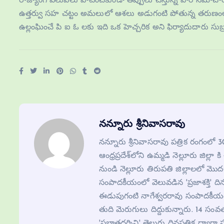
రాజ్యాంగ విలువలు పాటించకుండా తప్పులు చేస్తున్న పౌర సమాచార అ
ఉత్తర్వు సహ చట్టం అమలులో ఆశలు అడుగంటి పోతున్న తరుణంల
ఉల్లంఘించే పి ఐ ఓ లకు ఇది ఒక హెచ్చరిక అని ఫిర్యాదుదారు సుబ్రమ
నన్నూరు శ్రీనివాసరావు
నన్నూరు శ్రీనివాసరావు పత్రిక రంగంలో
ఆంధ్రప్రదేశ్‌లోని ఉమ్మడి నెల్లూరు జిల్లా 
నుండి నెల్లూరు తిరుపతి జిల్లాలలో మ
సంపాదకీయంలో వెలువడిన 'ప్రజాశక్తి' ది
ఈడుపుగంటి నాగేశ్వరరావు సంపాదకీయంలో 
తుది మెరుగులు దిద్దుకున్నారు. 14 సంవ
'ప్రభాతదర్శిని' తెలుగు దినపత్రిక ద్