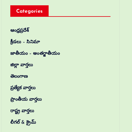
Categories
ఆంధ్రప్రదేశ్
క్రీడలు – సినిమా
జాతీయం – అంతర్జాతీయం
జిల్లా వార్తలు
తెలంగాణ
ప్రత్యేక వార్తలు
ప్రాంతీయ వార్తలు
రాష్ట్ర వార్తలు
లీగల్ & క్రైమ్