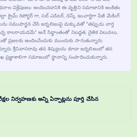
కథనాల విశ్లేషణలు అందించడానికి ఈ వృత్తిని సమాజానికి అంకితం
లా క్రైమ్ రిపోర్టర్ గా, సబ్ ఎడిటర్, డెస్క్ ఇంచార్జిగా పేజీ మేకింగ్
ను సముపార్జన చేసి జర్నలిజంపై మక్కువతో "తప్పుడు వార్త
ేచ్ఛ కాలరాయడమే" అనే సిద్ధాంతంతో నిబద్ధత, నైతిక విలువలు,
తో ప్రజలకు అందించేందుకు ముందుకు సాగుతున్నారు.
నూరు శ్రీనివాసరావు తన శిష్యులను కూడా జర్నలిజంలో తన
ఖ ప్రజ్ఞాశాలిగా సమాజంలో స్థానాన్ని సంపాదించుకున్నారు.
రీక్షల నిర్వహణకు అన్ని ఏర్పాట్లను పూర్తి చేసిన