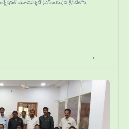
ంటర్నేషనల్ యూనివర్శిటీ (ఎస్ఐయు)ని శ్రీసిటీలోని