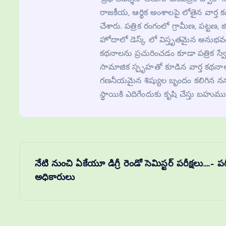
రాజకీయ, ఆర్థిక అంశాలపై లోతైన వార్త 
చేశారు. పత్రిక రంగంలో గ్రామీణ, పట్టణ, జిల్
హోదాలో డెస్క్ లో విస్తృతమైన అనుభవం
కథనాలను ప్రచురించడం కూడా పత్రిక స్వ
సామాజిక స్పృహతో కూడిన వార్త కథనాల
గణనీయమైన శిష్యుల బృందం కలిగిన నన్
స్థాయికి ఎదిగేందుకు కృషి చేస్తు బహుము
నేటి నుంచి ఏకేయూ డిగ్రీ రెండో సెమిస్టర్ పరీక్షలు….– ప
అధికారులు