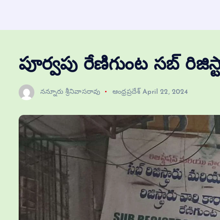
పూర్వపు రేణిగుంట సబ్ రిజిస్
నన్నూరు శ్రీనివాసరావు
ఆంధ్రప్రదేశ్
April 22, 2024