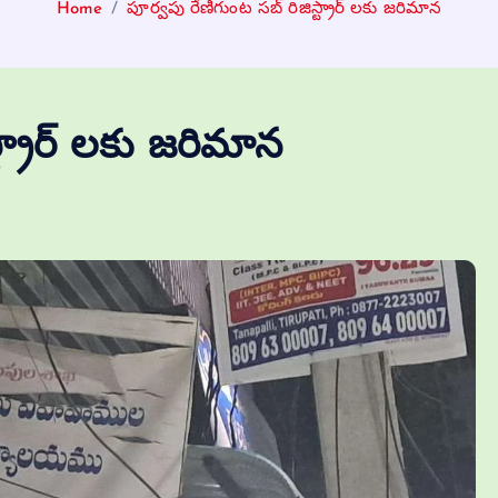
Home
పూర్వపు రేణిగుంట సబ్ రిజిస్ట్రార్ లకు జరిమాన
ట్రార్ లకు జరిమాన