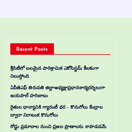
Recent Posts
శ్రీసిటీలో బలమైన పారిశ్రామిక ఎకోసిస్టమ్ కీలకంగా
నిలుస్తోంది
ఏపీజెఎఫ్ తిరుపతి జిల్లాఅధ్యక్షాప్రధానకార్యదర్శిలుగా
జయపాల్ హరిబాబు
రైతుల ధాన్యానికి గ్యారంటీ ధర – కొనుగోలు కేంద్రాల
ద్వారా నిరాటంక కొనుగోలు
రోడ్డు ప్రమాదాల నుంచి ప్రజల ప్రాణాలను కాపాడడమే