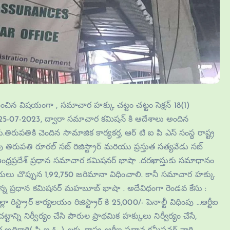
ంఘించిన విషయంగా , సమాచార హక్కు చట్టం చట్టం సెక్షన్ 18(1)
, Dt.25-07-2023, ద్వారా సమాచార కమిషన్ కి ఆదేశాలు అందిన
ికి చెందిన సామాజిక కార్యకర్త, ఆర్ టి ఐ పి ఎస్ సంస్థ రాష్ట్ర
్వపు తిరుపతి రూరల్ సబ్ రిజిస్ట్రార్ మరియు ప్రస్తుత సత్యవేడు సబ్
ఆంధ్రప్రదేశ్ ప్రధాన సమాచార కమిషనర్ భాషా .దరఖాస్తుకు సమాధానం
యలు చొప్పున 1,92,750 జరిమానా విధించాలి. కానీ సమాచార హక్కు
అన్న ప్రధాన కమిషనర్ మహబూబ్ భాషా . అదేవిధంగా రెండవ కేసు :
్లా రిస్ట్రార్ కార్యలయం రిజిస్ట్రార్ కి 25,000/- పెనాల్టీ విధింపు …ఆర్టీఐ
ని నిర్వీర్యం చేసి పౌరుల ప్రాథమిక హక్కులు నిర్వీర్యం చేసే,