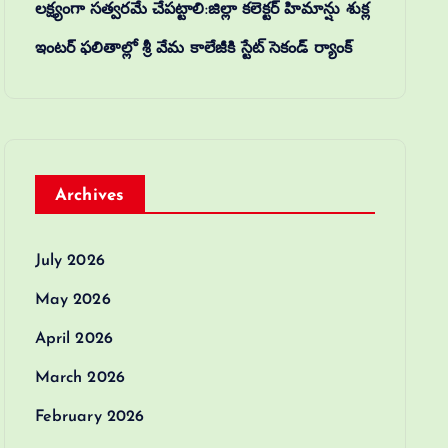
లక్ష్యంగా సత్వరమే చేపట్టాలి:జిల్లా కలెక్టర్‌ హిమాన్షు శుక్ల
ఇంటర్ ఫలితాల్లో శ్రీ వేమ కాలేజీకి స్టేట్ సెకండ్ ర్యాంక్
Archives
July 2026
May 2026
April 2026
March 2026
February 2026