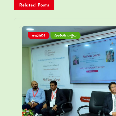
Related Posts
ఆంధ్రప్రదేశ్
ప్రాంతీయ వార్తలు