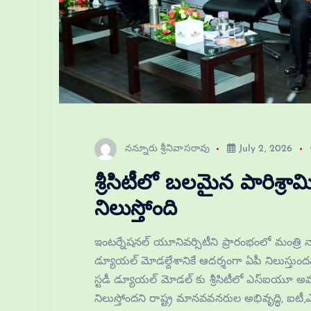
నన్నూరు శ్రీనివాసరావు
July 2, 2026
శ్రీసిటీలో బలమైన పారిశ్రా
నిలుస్తోంది
ఇంటర్నేషనల్ యూనివర్సిటీని ప్రారంభంలో మంత్రి న
డ్యూయల్ మోడల్దేశానికే ఆదర్శంగా ఏపీ నిలుస్తుందన్న మంత
స్టడీ డ్యూయల్ మోడల్ కు శ్రీసిటీలో ఎస్‌ఐయూ అమల
నిలుస్తోందని రాష్ట్ర మానవవనరుల అభివృద్ధి, ఐటీ,ఎలక