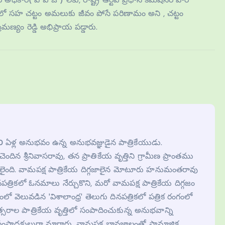
ధికారి( పి ఐ ఓ ) లకు, రాష్ట్ర ఆర్టీఐ ప్రధాన కమీషనర్ వారి
ో సహ చట్టం అమలుకు జీవం పోసే పరిణామం అని , చట్టం
ణ్యం రెడ్డి అభిప్రాయ పడ్డారు.
 30 ఏళ్ల అనుభవం ఉన్న అనుభవజ్ఞుడైన పాత్రికేయుడు.
కి చెందిన శ్రీనివాసరావు, తన ప్రాతికేయ వృత్తిని గ్రామీణ ప్రాంతము
ొదలైంది. వామపక్ష పాత్రికేయ దిగ్గజాలైన మోటూరు హనుమంతరావు
నపత్రికలో ఓనమాలు నేర్చుకొని, మరో వామపక్ష పాత్రికేయ దిగ్గజం
వెలువడిన 'విశాలాంధ్ర' తెలుగు దినపత్రికలో పత్రిక రంగంలో
త్సరాల పాత్రికేయ వృత్తిలో సంపాదించుకున్న అనుభవాన్ని
వారా సంపాదకులుగా మారారు. వామపక్ష భావజాలంతో సామాజిక,