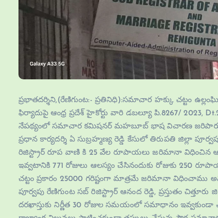
ప్రభాతదర్శిని,(రేణిగుంట:- ప్రతినిధి):సమాచార హక్కు చట్టం ఉల్ల
ఫిర్యాదుపై ఆంధ్ర ప్రదేశ్ హైకోర్టు వారి డబల్యూ పి.8267/ 2023
నేపథ్యంలో సమాచార కమిషనర్ మహబూబ్ భాష విచారణ జరిపారు.తిరుపత
ప్రధాన కార్యదర్శి ఏ సుబ్రహ్మణ్య రెడ్డి కేసులో తిరుపతి జిల్లా పూర
రిజిస్ట్రార్ రూప వాణి కి 25 వేల రూపాయలు జరిమానా విధించిన 
ఇవ్వటానికి 771 రోజులు ఆలస్యం చేసినందుకు రోజుకు 250 రూపా
చట్టం ప్రకారం 25000 గరిష్టంగా మాత్రమే జరిమానా విధించాము 
పూర్వపు రేణిగుంట సబ్ రిజిస్ట్రార్ ఆనంద రెడ్డి, ప్రస్తుతం చిత్తూరు జిల
దరఖాస్తుకు నిర్ణీత 30 రోజుల సమయంలో సమాధానం ఇవ్వకుండా చట్టాన్