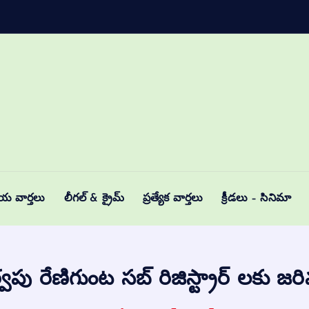
ీయ వార్తలు
లీగల్ & క్రైమ్
ప్రత్యేక వార్తలు
క్రీడలు – సినిమా
వపు రేణిగుంట సబ్ రిజిస్ట్రార్ లకు జ