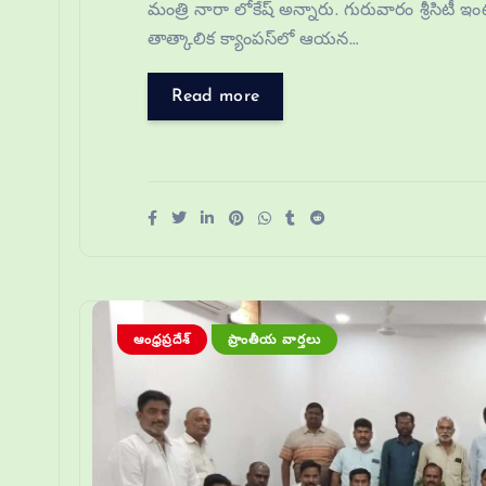
మంత్రి నారా లోకేష్ అన్నారు. గురువారం శ్రీసిటీ ఇ
తాత్కాలిక క్యాంపస్‌లో ఆయన…
Read more
ఆంధ్రప్రదేశ్
ప్రాంతీయ వార్తలు