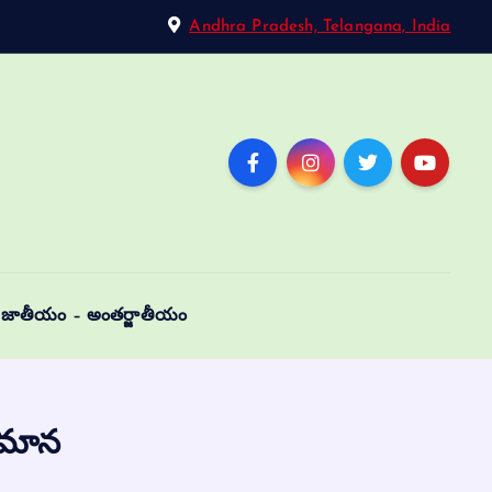
Andhra Pradesh, Telangana, India
జాతీయం – అంతర్జాతీయం
రిమాన