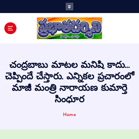
Telugu Daily
చంద్ర‌బాబు మాట‌ల మ‌నిషి కాదు…
చెప్పిందే చేస్తారు. ఎన్నిక‌ల ప్ర‌చారంలో
మాజీ మంత్రి నారాయ‌ణ కుమార్తె
సింధూర
Home