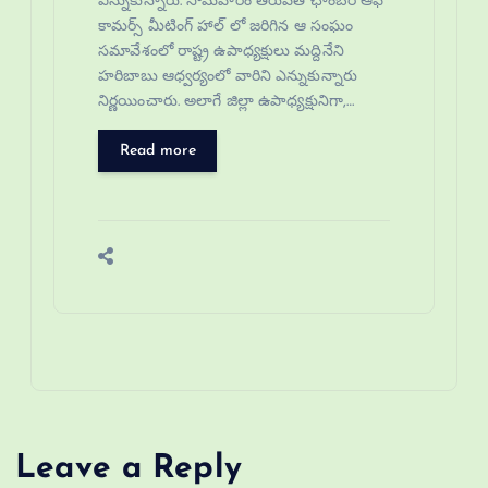
ఎన్నుకున్నారు. సోమవారం తిరుపతి ఛాంబర్ ఆఫ్
కామర్స్ మీటింగ్ హాల్ లో జరిగిన ఆ సంఘం
సమావేశంలో రాష్ట్ర ఉపాధ్యక్షులు మద్దినేని
హరిబాబు ఆధ్వర్యంలో వారిని ఎన్నుకున్నారు
నిర్ణయించారు. అలాగే జిల్లా ఉపాధ్యక్షునిగా,…
Read more
Leave a Reply