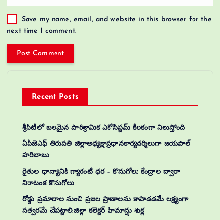
Save my name, email, and website in this browser for the
next time I comment.
Recent Posts
శ్రీసిటీలో బలమైన పారిశ్రామిక ఎకోసిస్టమ్ కీలకంగా నిలుస్తోంది
ఏపీజెఎఫ్ తిరుపతి జిల్లాఅధ్యక్షాప్రధానకార్యదర్శిలుగా జయపాల్
హరిబాబు
రైతుల ధాన్యానికి గ్యారంటీ ధర – కొనుగోలు కేంద్రాల ద్వారా
నిరాటంక కొనుగోలు
రోడ్డు ప్రమాదాల నుంచి ప్రజల ప్రాణాలను కాపాడడమే లక్ష్యంగా
సత్వరమే చేపట్టాలి:జిల్లా కలెక్టర్‌ హిమాన్షు శుక్ల