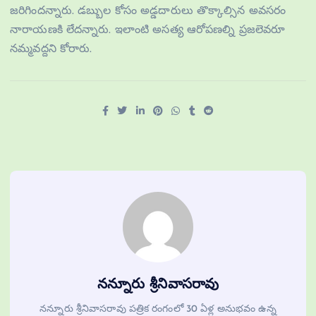
జ‌రిగింద‌న్నారు. డ‌బ్బుల కోసం అడ్డ‌దారులు తొక్కాల్సిన అవ‌స‌రం
నారాయ‌ణ‌కి లేద‌న్నారు. ఇలాంటి అస‌త్య ఆరోప‌ణ‌ల్ని ప్ర‌జలెవ‌రూ
న‌మ్మ‌వ‌ద్ద‌ని కోరారు.
నన్నూరు శ్రీనివాసరావు
నన్నూరు శ్రీనివాసరావు పత్రిక రంగంలో 30 ఏళ్ల అనుభవం ఉన్న