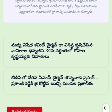
బృందం కలిగిన నన్నూరు శ్రీనివాసరావు తన శిష్యులను కూడా
జర్నలిజంలో తన స్థాయికి ఎదిగేందుకు కృషి చేస్తు బహుముఖ
ప్రజ్ఞాశాలిగా సమాజంలో స్థానాన్ని సంపాదించుకున్నారు.
మద్య నిషేధ కమిటీ చైర్మన్ గా విశిష్ట కృషిచేసిన
వావిలాల ధన్యజీవి…21వ వర్ధంతిలో గోపాల
కృష్ణయ్యకు నివాళులు
టిడిపిలో చేరిన ఏఎంసీ చైర్మన్ జొన్నవాడ ప్రసాద్….
ప్రశాంతిరెడ్డికి జై కొట్టిన బుచ్చి మండల ప్రజానీకం
Related Posts