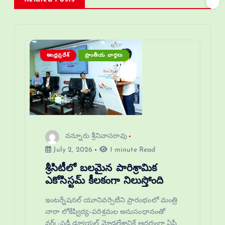
ఆంధ్రప్రదేశ్
ప్రాంతీయ వార్తలు
నన్నూరు శ్రీనివాసరావు
July 2, 2026
1 minute Read
శ్రీసిటీలో బలమైన పారిశ్రామిక
ఎకోసిస్టమ్ కీలకంగా నిలుస్తోంది
ఇంటర్నేషనల్ యూనివర్సిటీని ప్రారంభంలో మంత్రి
నారా లోకేష్విద్య–పరిశ్రమల అనుసంధానంతో
వర్క్-స్టడీ డ్యూయల్ మోడల్దేశానికే ఆదర్శంగా ఏపీ