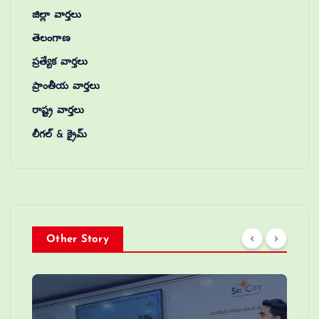
జిల్లా వార్తలు
తెలంగాణ
ప్రత్యేక వార్తలు
ప్రాంతీయ వార్తలు
రాష్ట్ర వార్తలు
లీగల్ & క్రైమ్
Other Story