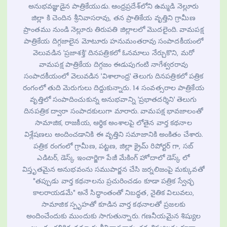
అనుభవజ్ఞుడైన పాత్రికేయుడు. ఆంధ్రప్రదేశ్‌లోని ఉమ్మడి నెల్లూరు
జిల్లా కి చెందిన శ్రీనివాసరావు, తన ప్రాతికేయ వృత్తిని గ్రామీణ
ప్రాంతము నుండి నెల్లూరు తిరుపతి జిల్లాలలో మొదలైంది. వామపక్ష
పాత్రికేయ దిగ్గజాలైన మోటూరు హనుమంతరావు సంపాదకీయంలో
వెలువడిన 'ప్రజాశక్తి' దినపత్రికలో ఓనమాలు నేర్చుకొని, మరో
వామపక్ష పాత్రికేయ దిగ్గజం ఈడుపుగంటి నాగేశ్వరరావు
సంపాదకీయంలో వెలువడిన 'విశాలాంధ్ర' తెలుగు దినపత్రికలో పత్రిక
రంగంలో తుది మెరుగులు దిద్దుకున్నారు. 14 సంవత్సరాల పాత్రికేయ
వృత్తిలో సంపాదించుకున్న అనుభవాన్ని 'ప్రభాతదర్శిని' తెలుగు
దినపత్రిక ద్వారా సంపాదకులుగా మారారు. వామపక్ష భావజాలంతో
సామాజిక, రాజకీయ, ఆర్థిక అంశాలపై లోతైన వార్త కథనాల
విశ్లేషణలు అందించడానికి ఈ వృత్తిని సమాజానికి అంకితం చేశారు.
పత్రిక రంగంలో గ్రామీణ, పట్టణ, జిల్లా క్రైమ్ రిపోర్టర్ గా, సబ్
ఎడిటర్, డెస్క్ ఇంచార్జిగా పేజీ మేకింగ్ హోదాలో డెస్క్ లో
విస్తృతమైన అనుభవంను సముపార్జన చేసి జర్నలిజంపై మక్కువతో
"తప్పుడు వార్త కథనాలను ప్రచురించడం కూడా పత్రిక స్వేచ్ఛ
కాలరాయడమే" అనే సిద్ధాంతంతో నిబద్ధత, నైతిక విలువలు,
సామాజిక స్పృహతో కూడిన వార్త కథనాలతో ప్రజలకు
అందించేందుకు ముందుకు సాగుతున్నారు. గణనీయమైన శిష్యుల