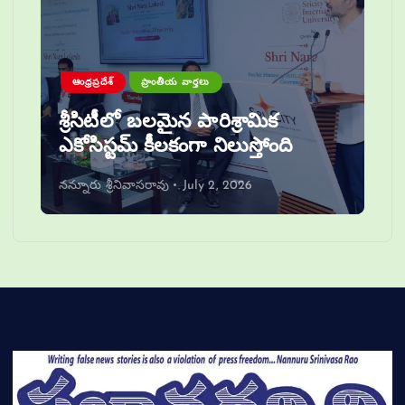
ఆంధ్రప్రదేశ్
ప్రాంతీయ వార్తలు
శ్రీసిటీలో బలమైన పారిశ్రామిక
ఎకోసిస్టమ్ కీలకంగా నిలుస్తోంది
నన్నూరు శ్రీనివాసరావు
July 2, 2026