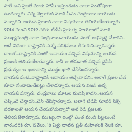
సారే అని ప్ర‌జ‌లే మాకు హామీ ఇస్తుండ‌డం చాలా సంతోషంగా
ఉంద‌న్నారు. నిన్న నెల్లూరుకి మాజీ సీఎం చంద్ర‌బాబునాయుడు
వ‌చ్చార‌ని…ఆయ‌న ప్ర‌జ‌ల‌కి చాలా విష‌యాలు తెలియ‌జేశార‌న్నారు.
2014 నుంచి 2019 వ‌ర‌కు టీడీపీ ప్ర‌భుత్వ హ‌యాంలో మాజీ
ముఖ్య‌మంత్రి నారా చంద్ర‌బాబునాయుడు ఎంతో అభివృద్ధి చేశార‌ని…
అదే విధంగా రాష్ట్రానికి ఎన్నో ప‌రిశ్ర‌మ‌లు తీసుకువ‌చ్చార‌న్నారు.
దాంతో…రాష్ట్రానికి ఎంతో ఆదాయం వ‌చ్చిన విష‌యాన్ని ఆయ‌న
ప్ర‌జ‌ల‌కి తెలియ‌జేశార‌న్నారు. కానీ ఆ త‌రువాత వ‌చ్చిన వైసీపీ
ప్ర‌భుత్వం ఆ ఖ‌జానాన్ని మొత్తం ఖాళీ చేసేసింద‌న్నారు.
నాయ‌కుడంటే…రాష్ట్రానికి ఆదాయం తెచ్చేవాడ‌ని… అలాగే ప్ర‌జ‌ల చేత
కూడా సంపాదించేట‌ట్లు చేశాడ‌న్నారు. ఆయ‌న విజ‌న్ ఉన్న
నాయకుడ‌న్నారు. చంద్ర‌బాబు మాట‌ల మ‌నిషి కాద‌ని…ఆయ‌న
చెప్పిందే చేస్తార‌ని…చేసి చేపిస్తార‌న్నారు. అలాగే టీడీపీ సూప‌ర్ సిక్స్
ప‌థ‌కాల‌తో ఆయ‌న చేయ‌బోతున్నారో ఆల్ రెడీ ప్ర‌జ‌ల‌కు
తెలియ‌జేశార‌న్నారు. ముఖ్యంగా ఇంట్లో ఎంత మంది పిల్ల‌లుంటే
వారంద‌రికి రూ. 15వేలు, 18 ఏళ్లు దాటిన‌ ప్ర‌తీ మ‌హిళ‌ల‌కి నెల‌కి రూ.