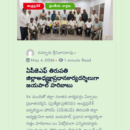
ఆంధ్రప్రదేశ్
ప్రాంతీయ వార్తలు
నన్నూరు శ్రీనివాసరావు
May 4, 2026
1 minute Read
ఏపీజెఎఫ్ తిరుపతి
జిల్లాఅధ్యక్షాప్రధానకార్యదర్శిలుగా
జయపాల్ హరిబాబు
24 మందితో జిల్లా నూతన కార్యవర్గం ఏర్పాటు
ప్రభాతదర్శిని, (ప్రత్యేక-ప్రతినిధి): ఆంధ్రప్రదేశ్
జర్నలిస్టుల ఫోరమ్ (ఏపీజెఎఫ్) తిరుపతి జిల్లా
అధ్యక్షునిగా అరవ జయపాల్, ప్రధాన కార్యదర్శిగా
నత్తం హరిబాబు లు ఏకగ్రీవంగా ఎన్నికయ్యారు.