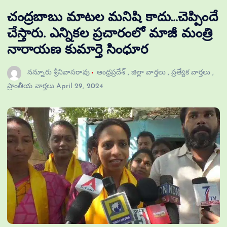
చంద్ర‌బాబు మాట‌ల మ‌నిషి కాదు…చెప్పిందే
చేస్తారు. ఎన్నిక‌ల ప్ర‌చారంలో మాజీ మంత్రి
నారాయ‌ణ కుమార్తె సింధూర
నన్నూరు శ్రీనివాసరావు
ఆంధ్రప్రదేశ్
,
జిల్లా వార్తలు
,
ప్రత్యేక వార్తలు
,
ప్రాంతీయ వార్తలు
April 29, 2024