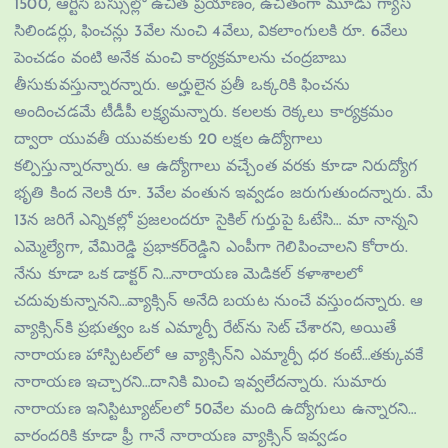
1500, ఆర్టీసీ బ‌స్సుల్లో ఉచిత ప్ర‌యాణం, ఉచితంగా మూడు గ్యాస్
సిలిండ‌ర్లు, ఫించ‌న్లు 3వేల నుంచి 4వేలు, విక‌లాంగుల‌కి రూ. 6వేలు
పెంచ‌డం వంటి అనేక మంచి కార్య‌క్ర‌మాల‌ను చంద్ర‌బాబు
తీసుకువ‌స్తున్నార‌న్నారు. అర్హులైన ప్ర‌తీ ఒక్క‌రికి ఫించ‌ను
అందించ‌డ‌మే టీడీపీ ల‌క్ష్య‌మ‌న్నారు. క‌ల‌ల‌కు రెక్క‌లు కార్య‌క్ర‌మం
ద్వారా యువ‌తీ యువ‌కుల‌కు 20 ల‌క్ష‌ల ఉద్యోగాలు
క‌ల్పిస్తున్నార‌న్నారు. ఆ ఉద్యోగాలు వ‌చ్చేంత వ‌ర‌కు కూడా నిరుద్యోగ
భృతి కింద నెల‌కి రూ. 3వేల వంతున ఇవ్వ‌డం జ‌రుగుతుంద‌న్నారు. మే
13న జ‌రిగే ఎన్నిక‌ల్లో ప్ర‌జ‌లంద‌రూ సైకిల్ గుర్తుపై ఓటేసి… మా నాన్నని
ఎమ్మెల్యేగా, వేమిరెడ్డి ప్ర‌భాక‌ర్‌రెడ్డిని ఎంపీగా గెలిపించాల‌ని కోరారు.
నేను కూడా ఒక డాక్ట‌ర్ ని…నారాయ‌ణ మెడిక‌ల్ క‌ళాశాల‌లో
చ‌దువుకున్నాన‌ని…వ్యాక్సిన్ అనేది బ‌య‌ట నుంచే వ‌స్తుంద‌న్నారు. ఆ
వ్యాక్సిన్‌కి ప్ర‌భుత్వం ఒక ఎమ్మార్పీ రేట్‌ను సెట్ చేశార‌ని, అయితే
నారాయ‌ణ హాస్పిట‌ల్‌లో ఆ వ్యాక్సిన్‌ని ఎమ్మార్పీ ధ‌ర కంటే…త‌క్కువ‌కే
నారాయ‌ణ ఇచ్చార‌ని…దానికి మించి ఇవ్వ‌లేద‌న్నారు. సుమారు
నారాయ‌ణ ఇనిస్టిట్యూట్‌ల‌లో 50వేల మంది ఉద్యోగులు ఉన్నార‌ని…
వారంద‌రికి కూడా ఫ్రీ గానే నారాయ‌ణ వ్యాక్సిన్ ఇవ్వ‌డం