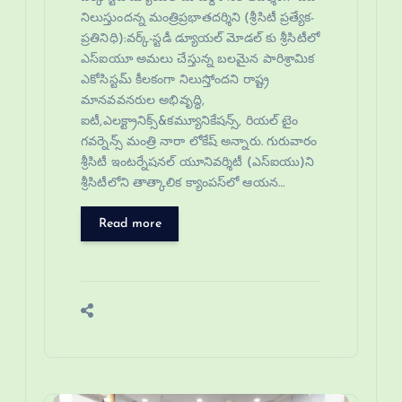
నిలుస్తుందన్న మంత్రిప్రభాతదర్శిని (శ్రీసిటీ ప్రత్యేక-
ప్రతినిధి):వర్క్-స్టడీ డ్యూయల్ మోడల్ కు శ్రీసిటీలో
ఎస్‌ఐయూ అమలు చేస్తున్న బలమైన పారిశ్రామిక
ఎకోసిస్టమ్ కీలకంగా నిలుస్తోందని రాష్ట్ర
మానవవనరుల అభివృద్ధి,
ఐటీ,ఎలక్ట్రానిక్స్&కమ్యూనికేషన్స్, రియల్ టైం
గవర్నెన్స్ మంత్రి నారా లోకేష్ అన్నారు. గురువారం
శ్రీసిటీ ఇంటర్నేషనల్ యూనివర్శిటీ (ఎస్ఐయు)ని
శ్రీసిటీలోని తాత్కాలిక క్యాంపస్‌లో ఆయన…
Read more