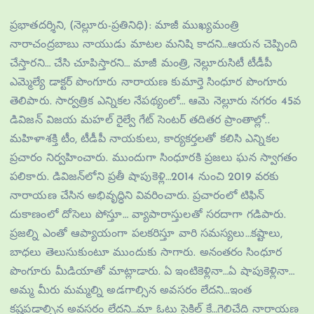
ప్రభాతదర్శిని, (నెల్లూరు-ప్రతినిధి): మాజీ ముఖ్య‌మంత్రి
నారాచంద్ర‌బాబు నాయుడు మాట‌ల మ‌నిషి కాద‌ని…ఆయ‌న చెప్పింది
చేస్తార‌ని… చేసి చూపిస్తార‌ని… మాజీ మంత్రి, నెల్లూరుసిటీ టీడీపీ
ఎమ్మెల్యే డాక్ట‌ర్ పొంగూరు నారాయ‌ణ కుమార్తె సింధూర పొంగూరు
తెలిపారు. సార్వ‌త్రిక ఎన్నిక‌ల నేప‌థ్యంలో… ఆమె నెల్లూరు న‌గ‌రం 45వ
డివిజ‌న్ విజయ మహల్ రైల్వే గేట్ సెంటర్ తదితర ప్రాంతాల్లో..
మ‌హిళాశ‌క్తి టీం, టీడీపీ నాయ‌కులు, కార్య‌క‌ర్త‌లతో క‌లిసి ఎన్నిక‌ల
ప్ర‌చారం నిర్వ‌హించారు. ముందుగా సింధూర‌కి ప్ర‌జ‌లు ఘ‌న స్వాగ‌తం
ప‌లికారు. డివిజ‌న్‌లోని ప్ర‌తీ షాపుకెళ్లి…2014 నుంచి 2019 వ‌ర‌కు
నారాయ‌ణ చేసిన అభివృద్ధిని వివ‌రించారు. ప్ర‌చారంలో టిఫిన్
దుకాణంలో దోసెలు పోస్తూ… వ్యాపారాస్తుల‌తో స‌ర‌దాగా గ‌డిపారు.
ప్ర‌జ‌ల్ని ఎంతో ఆప్యాయంగా ప‌ల‌క‌రిస్తూ వారి స‌మ‌స్య‌లు…క‌ష్టాలు,
బాధ‌లు తెలుసుకుంటూ ముందుకు సాగారు. అనంత‌రం సింధూర
పొంగూరు మీడియాతో మాట్లాడారు. ఏ ఇంటికెళ్లినా…ఏ షాపుకెళ్లినా…
అమ్మ మీరు మ‌మ్మ‌ల్ని అడ‌గాల్సిన అవ‌స‌రం లేద‌ని…ఇంత
క‌ష్ట‌ప‌డాల్సిన అవ‌స‌రం లేద‌ని…మా ఓటు సైకిల్ కే…గెలిచేది నారాయ‌ణ