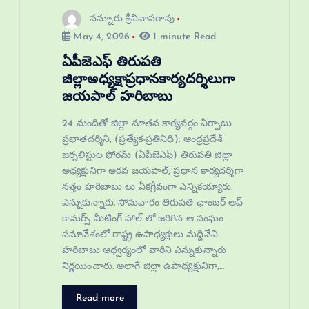
నన్నూరు శ్రీనివాసరావు
May 4, 2026
1 minute Read
ఏపీజెఎఫ్ తిరుపతి
జిల్లాఅధ్యక్షాప్రధానకార్యదర్శిలుగా
జయపాల్ హరిబాబు
24 మందితో జిల్లా నూతన కార్యవర్గం ఏర్పాటు
ప్రభాతదర్శిని, (ప్రత్యేక-ప్రతినిధి): ఆంధ్రప్రదేశ్
జర్నలిస్టుల ఫోరమ్ (ఏపీజెఎఫ్) తిరుపతి జిల్లా
అధ్యక్షునిగా అరవ జయపాల్, ప్రధాన కార్యదర్శిగా
నత్తం హరిబాబు లు ఏకగ్రీవంగా ఎన్నికయ్యారు.
ఎన్నుకున్నారు. సోమవారం తిరుపతి ఛాంబర్ ఆఫ్
కామర్స్ మీటింగ్ హాల్ లో జరిగిన ఆ సంఘం
సమావేశంలో రాష్ట్ర ఉపాధ్యక్షులు మద్దినేని
హరిబాబు ఆధ్వర్యంలో వారిని ఎన్నుకున్నారు
నిర్ణయించారు. అలాగే జిల్లా ఉపాధ్యక్షునిగా,…
Read more