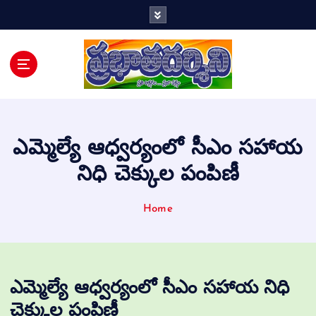
Telugu Daily
ఎమ్మెల్యే ఆధ్వర్యంలో సీఎం సహాయ
నిధి చెక్కుల పంపిణీ
Home
ఎమ్మెల్యే ఆధ్వర్యంలో సీఎం సహాయ నిధి
చెక్కుల పంపిణీ