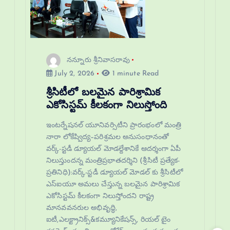
నన్నూరు శ్రీనివాసరావు
July 2, 2026
1 minute Read
శ్రీసిటీలో బలమైన పారిశ్రామిక
ఎకోసిస్టమ్ కీలకంగా నిలుస్తోంది
ఇంటర్నేషనల్ యూనివర్సిటీని ప్రారంభంలో మంత్రి
నారా లోకేష్విద్య–పరిశ్రమల అనుసంధానంతో
వర్క్-స్టడీ డ్యూయల్ మోడల్దేశానికే ఆదర్శంగా ఏపీ
నిలుస్తుందన్న మంత్రిప్రభాతదర్శిని (శ్రీసిటీ ప్రత్యేక-
ప్రతినిధి):వర్క్-స్టడీ డ్యూయల్ మోడల్ కు శ్రీసిటీలో
ఎస్‌ఐయూ అమలు చేస్తున్న బలమైన పారిశ్రామిక
ఎకోసిస్టమ్ కీలకంగా నిలుస్తోందని రాష్ట్ర
మానవవనరుల అభివృద్ధి,
ఐటీ,ఎలక్ట్రానిక్స్&కమ్యూనికేషన్స్, రియల్ టైం