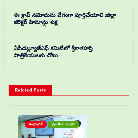
ఈ క్రాప్ నమోదును వేగంగా పూర్తిచేయాలి :జిల్లా
కలెక్టర్ హిమాన్షు శుక్ల
ఏపీడబ్ల్యూజేఎఫ్ కమిటీలో శ్రీకాళహస్తి
పాత్రికేయులకు చోటు
Related Posts
ఆంధ్రప్రదేశ్
ప్రాంతీయ వార్తలు