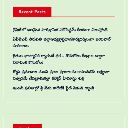
Recent Posts
శ్రీసిటీలో బలమైన పారిశ్రామిక ఎకోసిస్టమ్ కీలకంగా నిలుస్తోంది
ఏపీజెఎఫ్ తిరుపతి జిల్లాఅధ్యక్షాప్రధానకార్యదర్శిలుగా జయపాల్
హరిబాబు
రైతుల ధాన్యానికి గ్యారంటీ ధర – కొనుగోలు కేంద్రాల ద్వారా
నిరాటంక కొనుగోలు
రోడ్డు ప్రమాదాల నుంచి ప్రజల ప్రాణాలను కాపాడడమే లక్ష్యంగా
సత్వరమే చేపట్టాలి:జిల్లా కలెక్టర్‌ హిమాన్షు శుక్ల
ఇంటర్ ఫలితాల్లో శ్రీ వేమ కాలేజీకి స్టేట్ సెకండ్ ర్యాంక్