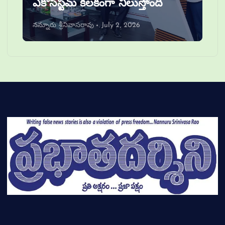
ఎకోసిస్టమ్ కీలకంగా నిలుస్తోంది
నన్నూరు శ్రీనివాసరావు
July 2, 2026