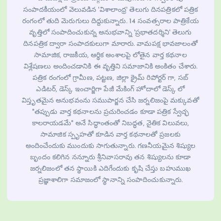
సంపాదకీయంలో వెలువడిన 'విశాలాంధ్ర' తెలుగు దినపత్రికలో పత్రిక
రంగంలో తుది మెరుగులు దిద్దుకున్నారు. 14 సంవత్సరాల పాత్రికేయ
వృత్తిలో సంపాదించుకున్న అనుభవాన్ని 'ప్రభాతదర్శిని' తెలుగు
దినపత్రిక ద్వారా సంపాదకులుగా మారారు. వామపక్ష భావజాలంతో
సామాజిక, రాజకీయ, ఆర్థిక అంశాలపై లోతైన వార్త కథనాల
విశ్లేషణలు అందించడానికి ఈ వృత్తిని సమాజానికి అంకితం చేశారు.
పత్రిక రంగంలో గ్రామీణ, పట్టణ, జిల్లా క్రైమ్ రిపోర్టర్ గా, సబ్
ఎడిటర్, డెస్క్ ఇంచార్జిగా పేజీ మేకింగ్ హోదాలో డెస్క్ లో
విస్తృతమైన అనుభవంను సముపార్జన చేసి జర్నలిజంపై మక్కువతో
"తప్పుడు వార్త కథనాలను ప్రచురించడం కూడా పత్రిక స్వేచ్ఛ
కాలరాయడమే" అనే సిద్ధాంతంతో నిబద్ధత, నైతిక విలువలు,
సామాజిక స్పృహతో కూడిన వార్త కథనాలతో ప్రజలకు
అందించేందుకు ముందుకు సాగుతున్నారు. గణనీయమైన శిష్యుల
బృందం కలిగిన నన్నూరు శ్రీనివాసరావు తన శిష్యులను కూడా
జర్నలిజంలో తన స్థాయికి ఎదిగేందుకు కృషి చేస్తు బహుముఖ
ప్రజ్ఞాశాలిగా సమాజంలో స్థానాన్ని సంపాదించుకున్నారు.