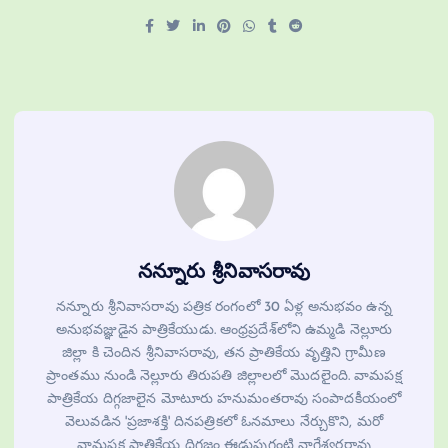
నన్నూరు శ్రీనివాసరావు
నన్నూరు శ్రీనివాసరావు పత్రిక రంగంలో 30 ఏళ్ల అనుభవం ఉన్న
అనుభవజ్ఞుడైన పాత్రికేయుడు. ఆంధ్రప్రదేశ్‌లోని ఉమ్మడి నెల్లూరు
జిల్లా కి చెందిన శ్రీనివాసరావు, తన ప్రాతికేయ వృత్తిని గ్రామీణ
ప్రాంతము నుండి నెల్లూరు తిరుపతి జిల్లాలలో మొదలైంది. వామపక్ష
పాత్రికేయ దిగ్గజాలైన మోటూరు హనుమంతరావు సంపాదకీయంలో
వెలువడిన 'ప్రజాశక్తి' దినపత్రికలో ఓనమాలు నేర్చుకొని, మరో
వామపక్ష పాత్రికేయ దిగ్గజం ఈడుపుగంటి నాగేశ్వరరావు