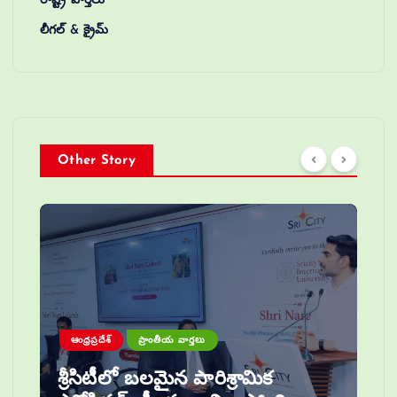
రాష్ట్ర వార్తలు
లీగల్ & క్రైమ్
Other Story
ఆంధ్రప్రదేశ్
ప్రాంతీయ వార్తలు
శ్రీసిటీలో బలమైన పారిశ్రామిక