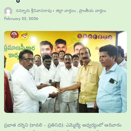
నన్నూరు శ్రీనివాసరావు
జిల్లా వార్తలు
,
ప్రాంతీయ వార్తలు
February 22, 2026
ప్రభాత దర్శిని (కావలి – ప్రతినిధి): ఎమ్మెల్యే ఆధ్వర్యంలో ఆదివారం