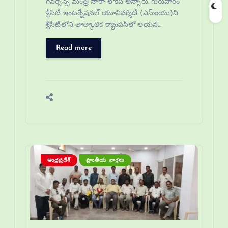
గవర్నెన్స్ మంత్రి నారా లోకేష్ అన్నారు. గురువారం
శ్రీసిటీ ఇంటర్నేషనల్ యూనివర్శిటీ (ఎస్ఐయు)ని
శ్రీసిటీలోని తాత్కాలిక క్యాంపస్‌లో ఆయన…
Read more
ఆంధ్రప్రదేశ్
ప్రాంతీయ వార్తలు