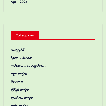
April 2024
Categories
ఆంధ్రప్రదేశ్
క్రీడలు – సినిమా
జాతీయం – అంతర్జాతీయం
జిల్లా వార్తలు
తెలంగాణ
ప్రత్యేక వార్తలు
ప్రాంతీయ వార్తలు