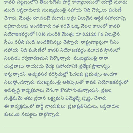
కావలి పట్టణంలోని తెలుగుదేశం పార్టీ కార్యాలయంలో యాభై మూడు
మంది లబ్ధిదారులకు ముఖ్యమంత్రి సహాయ నిధి చెక్కులు పంపిణీ
చేశారు. మొత్తం రూ.నలభై మూడు లక్షల విలువైన ఆర్థిక సహాయాన్ని
లబ్ధిదారులకు అందజేశారు.గత ఇరవై ఒక్క నెలల కాలంలో కావలి
నియోజకవర్గంలో 1,018 మందికి మొత్తం రూ.8,21,26,116 విలువైన
సీఎం రిలీఫ్ ఫండ్ అందజేసినట్లు చెప్పారు. రాష్ట్రవ్యాప్తంగా సీఎం
సహాయ నిధి పంపిణీలో కావలి నియోజకవర్గం మూడవ స్థానంలో
నిలవడం గర్వకారణమని పేర్కొన్నారు. ముఖ్యమంత్రి నారా
చంద్రబాబు నాయుడు వైద్య సహాయానికి ప్రత్యేక ప్రాధాన్యం
ఇస్తున్నారని, అత్యవసర పరిస్థితుల్లో పేదలకు ప్రభుత్వం అండగా
నిలుస్తోందన్నారు. ముఖ్యమంత్రి ఆశీస్సులతో కావలి నియోజకవర్గంలో
అభివృద్ధి కార్యక్రమాలు వేగంగా కొనసాగుతున్నాయని, ప్రజల
సంక్షేమమే తమ ప్రధాన లక్ష్యమని ఎమ్మెల్యే స్పష్టం చేశారు.
ఈ కార్యక్రమంలో పార్టీ నాయకులు, ప్రజాప్రతినిధులు, లబ్ధిదారుల
కుటుంబ సభ్యులు పాల్గొన్నారు.