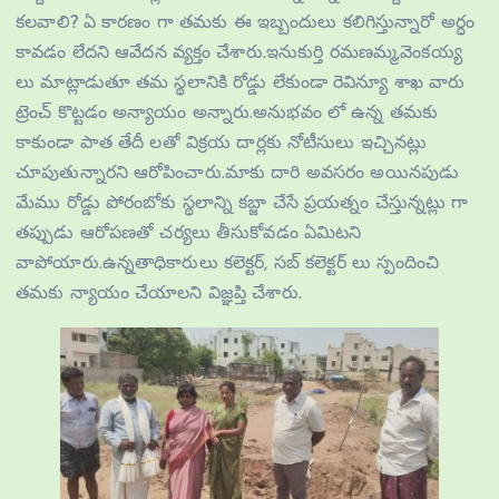
కలవాలి? ఏ కారణం గా తమకు ఈ ఇబ్బందులు కలిగిస్తున్నారో అర్ధం
కావడం లేదని ఆవేదన వ్యక్తం చేశారు.ఇనుకుర్తి రమణమ్మ,వెంకయ్య
లు మాట్లాడుతూ తమ స్థలానికి రోడ్డు లేకుండా రెవిన్యూ శాఖ వారు
ట్రెంచ్ కొట్టడం అన్యాయం అన్నారు.అనుభవం లో ఉన్న తమకు
కాకుండా పాత తేదీ లతో విక్రయ దార్లకు నోటీసులు ఇచ్చినట్లు
చూపుతున్నారని ఆరోపించారు.మాకు దారి అవసరం అయినపుడు
మేము రోడ్డు పోరంబోకు స్థలాన్ని కబ్జా చేసే ప్రయత్నం చేస్తున్నట్లు గా
తప్పుడు ఆరోపణతో చర్యలు తీసుకోవడం ఏమిటని
వాపోయారు.ఉన్నతాధికారులు కలెక్టర్, సబ్ కలెక్టర్ లు స్పందించి
తమకు న్యాయం చేయాలని విజ్ఞప్తి చేశారు.