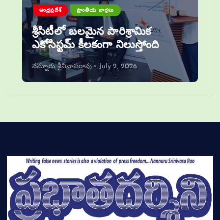
ఆంధ్రప్రదేశ్
ప్రాంతీయ వార్తలు
శ్రీసిటీలో బలమైన పారిశ్రామిక
ఎకోసిస్టమ్ కీలకంగా నిలుస్తోంది
నన్నూరు శ్రీనివాసరావు
July 2, 2026