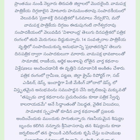
ప్రాంతము నుండి నెల్లూరు తిరుపతి జిల్లాలలో మొదలైంది. వామపక్ష
పాత్రికేయ దిగ్గజాలైన మోటూరు హనుమంతరావు సంపాదకీయంలో
వెలువడిన 'ప్రజాశక్తి' దినపత్రికలో ఓనమాలు నేర్చుకొని, మరో
వామపక్ష పాత్రికేయ దిగ్గజం ఈడుపుగంటి నాగేశ్వరరావు
సంపాదకీయంలో వెలువడిన 'విశాలాంధ్ర' తెలుగు దినపత్రికలో పత్రిక
రంగంలో తుది మెరుగులు దిద్దుకున్నారు. 14 సంవత్సరాల పాత్రికేయ
వృత్తిలో సంపాదించుకున్న అనుభవాన్ని 'ప్రభాతదర్శిని' తెలుగు
దినపత్రిక ద్వారా సంపాదకులుగా మారారు. వామపక్ష భావజాలంతో
సామాజిక, రాజకీయ, ఆర్థిక అంశాలపై లోతైన వార్త కథనాల
విశ్లేషణలు అందించడానికి ఈ వృత్తిని సమాజానికి అంకితం చేశారు.
పత్రిక రంగంలో గ్రామీణ, పట్టణ, జిల్లా క్రైమ్ రిపోర్టర్ గా, సబ్
ఎడిటర్, డెస్క్ ఇంచార్జిగా పేజీ మేకింగ్ హోదాలో డెస్క్ లో
విస్తృతమైన అనుభవంను సముపార్జన చేసి జర్నలిజంపై మక్కువతో
"తప్పుడు వార్త కథనాలను ప్రచురించడం కూడా పత్రిక స్వేచ్ఛ
కాలరాయడమే" అనే సిద్ధాంతంతో నిబద్ధత, నైతిక విలువలు,
సామాజిక స్పృహతో కూడిన వార్త కథనాలతో ప్రజలకు
అందించేందుకు ముందుకు సాగుతున్నారు. గణనీయమైన శిష్యుల
బృందం కలిగిన నన్నూరు శ్రీనివాసరావు తన శిష్యులను కూడా
జర్నలిజంలో తన స్థాయికి ఎదిగేందుకు కృషి చేస్తు బహుముఖ