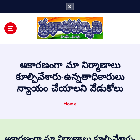
Telugu Daily
అకారణంగా మా నిర్మాణాలు
కూల్చివేశారు-ఉన్నతాధికారులు
న్యాయం చేయాలని వేడుకోలు
Home
అకారణంగా మా నిర్మాణాలు కూల్చివేశారు-