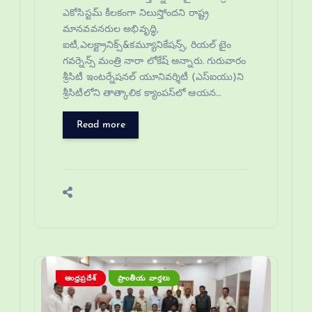
ఎకోసిస్టమ్ కీలకంగా నిలుస్తోందని రాష్ట్ర
మానవవనరుల అభివృద్ధి,
ఐటీ,ఎలక్ట్రానిక్స్&కమ్యూనికేషన్స్, రియల్ టైం
గవర్నెన్స్ మంత్రి నారా లోకేష్ అన్నారు. గురువారం
శ్రీసిటీ ఇంటర్నేషనల్ యూనివర్శిటీ (ఎస్ఐయు)ని
శ్రీసిటీలోని తాత్కాలిక క్యాంపస్‌లో ఆయన…
Read more
ఆంధ్రప్రదేశ్
ప్రాంతీయ వార్తలు