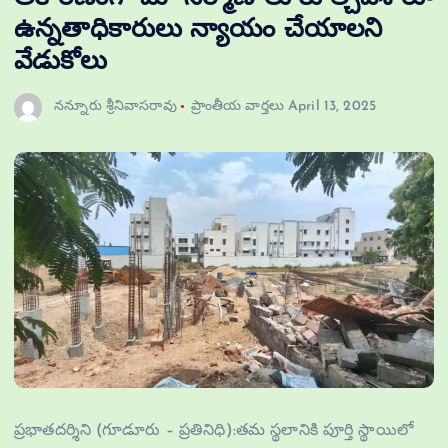
ఉన్నతాధికారులు న్యాయం చేయాలని
వేడుకోలు
నన్నూరు శ్రీనివాసరావు
ప్రాంతీయ వార్తలు
April 13, 2025
ప్రభాతదర్శిని (గూడూరు – ప్రతినిధి):తమ స్థలానికి పూర్తి స్థాయిలో