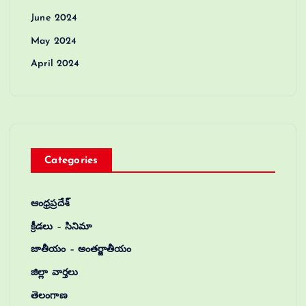
June 2024
May 2024
April 2024
Categories
ఆంధ్రప్రదేశ్
క్రీడలు – సినిమా
జాతీయం – అంతర్జాతీయం
జిల్లా వార్తలు
తెలంగాణ