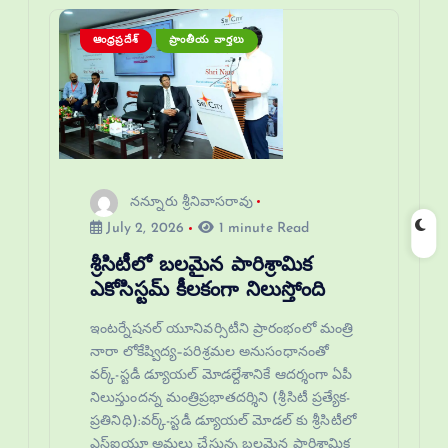
ఆంధ్రప్రదేశ్
ప్రాంతీయ వార్తలు
నన్నూరు శ్రీనివాసరావు
July 2, 2026
1 minute Read
శ్రీసిటీలో బలమైన పారిశ్రామిక
ఎకోసిస్టమ్ కీలకంగా నిలుస్తోంది
ఇంటర్నేషనల్ యూనివర్సిటీని ప్రారంభంలో మంత్రి
నారా లోకేష్విద్య–పరిశ్రమల అనుసంధానంతో
వర్క్-స్టడీ డ్యూయల్ మోడల్దేశానికే ఆదర్శంగా ఏపీ
నిలుస్తుందన్న మంత్రిప్రభాతదర్శిని (శ్రీసిటీ ప్రత్యేక-
ప్రతినిధి):వర్క్-స్టడీ డ్యూయల్ మోడల్ కు శ్రీసిటీలో
ఎస్‌ఐయూ అమలు చేస్తున్న బలమైన పారిశ్రామిక