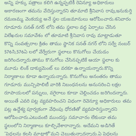
అన్ని హక్కు పత్రాలు కలిగి ఉన్నప్పటికీ రెవిన్యూ అధికారులు
అకారణంగా తమను వేదిస్తున్నారని తూమాటి శ్రీనివాస రావు,ఇనుకుర్తి
రమణమ్మ, వెంకయ్య అనే స్థల యజమానులు ఆరోపించారు.శనివారం
గూడూరు సనత్ నగర్ లోని తమ స్థలాల వద్ద ఏర్పాటు చేసిన
విలేఖరుల సమావేశం లో తూమాటి శ్రీనివాస రావు మాట్లాడుతూ
కొన్ని సంవత్సరాల క్రితం తాము స్థానిక సనత్ నగర్ లోని సర్వే నంబర్
576సి,576ఏ లలో వేర్వేరుగా స్థలాలు కొనుగోలు చేయడం
జరిగిందన్నారు.తాము కొనుగోలు చేసినప్పటికే ఆయా స్థలాల కు
మూడు లింక్ డాక్యుమెంట్ లు వరకూ ఉన్నాయన్నారు.కొన్ని
నిర్మాణాలు కూడా ఉన్నాయన్నారు. కొనుగోలు అనంతరం తాము
గూడూరు మున్సిపాలిటీ వారికి నిబంధనలను అనుసరించి లక్షల
రూపాయలలో పన్నులు, వగైరాలు కూడా చెల్లించడం జరిగిందన్నారు.
అయితే ఎవరి పట్ల వ్యవహరించని విధంగా రెవెన్యూ అధికారులు తమ
పట్ల ఉద్దేశ్య పూర్వకంగా వేధింపు ధోరణితో వ్యవహరిస్తున్నారని
ఆరోపించారు.ఎటువంటి ముందస్తు సమాచారం లేకుండా తమ
స్థలంలోని నిర్మాణాలు కూల్చివేశారాన్నారు. అదేమని అడిగితే
“పెద్దలను కలసి మాట్లాకో”మని చెబుతున్నారన్నారు.ఏ పెద్దలను