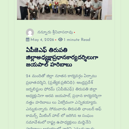
నన్నూరు శ్రీనివాసరావు
May 4, 2026
1 minute Read
ఏపీజెఎఫ్ తిరుపతి
జిల్లాఅధ్యక్షాప్రధానకార్యదర్శిలుగా
జయపాల్ హరిబాబు
24 మందితో జిల్లా నూతన కార్యవర్గం ఏర్పాటు
ప్రభాతదర్శిని, (ప్రత్యేక-ప్రతినిధి): ఆంధ్రప్రదేశ్
జర్నలిస్టుల ఫోరమ్ (ఏపీజెఎఫ్) తిరుపతి జిల్లా
అధ్యక్షునిగా అరవ జయపాల్, ప్రధాన కార్యదర్శిగా
నత్తం హరిబాబు లు ఏకగ్రీవంగా ఎన్నికయ్యారు.
ఎన్నుకున్నారు. సోమవారం తిరుపతి ఛాంబర్ ఆఫ్
కామర్స్ మీటింగ్ హాల్ లో జరిగిన ఆ సంఘం
సమావేశంలో రాష్ట్ర ఉపాధ్యక్షులు మద్దినేని