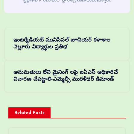
ప్రజ్ఞాశాలిగా సమాజంలో స్థానాన్ని సంపాదించుకున్నారు.
ఇంటర్మీడియట్ మునిసిపల్ జూనియర్ కళాశాల
నెల్లూరు విద్యార్థుల ప్రతిభ
అనుమతులు లేని మైనింగ్ లపై ఐఏఎస్ అధికారిచే
విచారణ చేపట్టాలి-ఎమ్మెల్సీ మురళీధర్ డిమాండ్
Related Posts