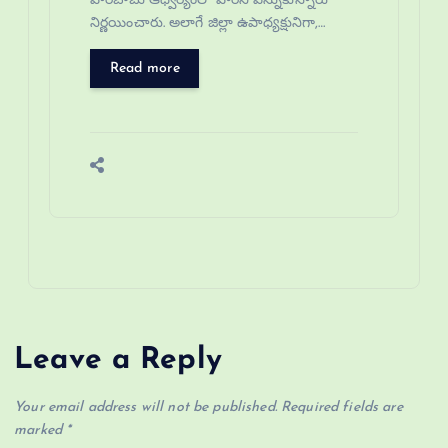
హరిబాబు ఆధ్వర్యంలో వారిని ఎన్నుకున్నారు
నిర్ణయించారు. అలాగే జిల్లా ఉపాధ్యక్షునిగా,…
Read more
Leave a Reply
Your email address will not be published.
Required fields are
marked
*