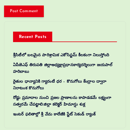
Recent Posts
శ్రీసిటీలో బలమైన పారిశ్రామిక ఎకోసిస్టమ్ కీలకంగా నిలుస్తోంది
ఏపీజెఎఫ్ తిరుపతి జిల్లాఅధ్యక్షాప్రధానకార్యదర్శిలుగా జయపాల్
హరిబాబు
రైతుల ధాన్యానికి గ్యారంటీ ధర – కొనుగోలు కేంద్రాల ద్వారా
నిరాటంక కొనుగోలు
రోడ్డు ప్రమాదాల నుంచి ప్రజల ప్రాణాలను కాపాడడమే లక్ష్యంగా
సత్వరమే చేపట్టాలి:జిల్లా కలెక్టర్‌ హిమాన్షు శుక్ల
ఇంటర్ ఫలితాల్లో శ్రీ వేమ కాలేజీకి స్టేట్ సెకండ్ ర్యాంక్