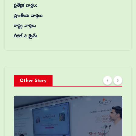
ప్రత్యేక వార్తలు
ప్రాంతీయ వార్తలు
రాష్ట్ర వార్తలు
లీగల్ & క్రైమ్
Other Story