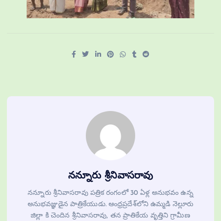
నన్నూరు శ్రీనివాసరావు
నన్నూరు శ్రీనివాసరావు పత్రిక రంగంలో 30 ఏళ్ల అనుభవం ఉన్న
అనుభవజ్ఞుడైన పాత్రికేయుడు. ఆంధ్రప్రదేశ్‌లోని ఉమ్మడి నెల్లూరు
జిల్లా కి చెందిన శ్రీనివాసరావు, తన ప్రాతికేయ వృత్తిని గ్రామీణ