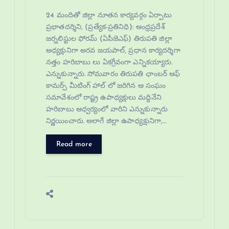
24 మందితో జిల్లా నూతన కార్యవర్గం ఏర్పాటు
ప్రభాతదర్శిని, (ప్రత్యేక-ప్రతినిధి): ఆంధ్రప్రదేశ్
జర్నలిస్టుల ఫోరమ్ (ఏపీజెఎఫ్) తిరుపతి జిల్లా
అధ్యక్షునిగా అరవ జయపాల్, ప్రధాన కార్యదర్శిగా
నత్తం హరిబాబు లు ఏకగ్రీవంగా ఎన్నికయ్యారు.
ఎన్నుకున్నారు. సోమవారం తిరుపతి ఛాంబర్ ఆఫ్
కామర్స్ మీటింగ్ హాల్ లో జరిగిన ఆ సంఘం
సమావేశంలో రాష్ట్ర ఉపాధ్యక్షులు మద్దినేని
హరిబాబు ఆధ్వర్యంలో వారిని ఎన్నుకున్నారు
నిర్ణయించారు. అలాగే జిల్లా ఉపాధ్యక్షునిగా,…
Read more