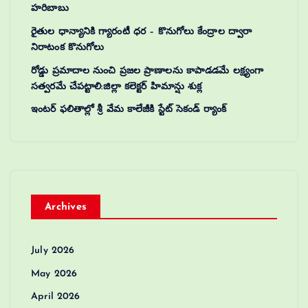
హరిబాబు
రైతుల ధాన్యానికి గ్యారంటీ ధర – కొనుగోలు కేంద్రాల ద్వారా
నిరాటంక కొనుగోలు
రోడ్డు ప్రమాదాల నుంచి ప్రజల ప్రాణాలను కాపాడడమే లక్ష్యంగా
సత్వరమే చేపట్టాలి:జిల్లా కలెక్టర్‌ హిమాన్షు శుక్ల
ఇంటర్ ఫలితాల్లో శ్రీ వేమ కాలేజీకి స్టేట్ సెకండ్ ర్యాంక్
Archives
July 2026
May 2026
April 2026