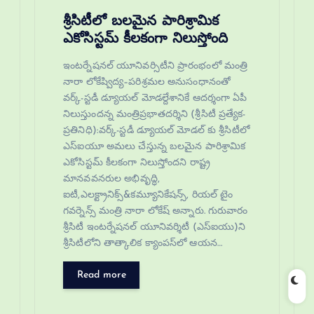
శ్రీసిటీలో బలమైన పారిశ్రామిక
ఎకోసిస్టమ్ కీలకంగా నిలుస్తోంది
ఇంటర్నేషనల్ యూనివర్సిటీని ప్రారంభంలో మంత్రి
నారా లోకేష్విద్య–పరిశ్రమల అనుసంధానంతో
వర్క్-స్టడీ డ్యూయల్ మోడల్దేశానికే ఆదర్శంగా ఏపీ
నిలుస్తుందన్న మంత్రిప్రభాతదర్శిని (శ్రీసిటీ ప్రత్యేక-
ప్రతినిధి):వర్క్-స్టడీ డ్యూయల్ మోడల్ కు శ్రీసిటీలో
ఎస్‌ఐయూ అమలు చేస్తున్న బలమైన పారిశ్రామిక
ఎకోసిస్టమ్ కీలకంగా నిలుస్తోందని రాష్ట్ర
మానవవనరుల అభివృద్ధి,
ఐటీ,ఎలక్ట్రానిక్స్&కమ్యూనికేషన్స్, రియల్ టైం
గవర్నెన్స్ మంత్రి నారా లోకేష్ అన్నారు. గురువారం
శ్రీసిటీ ఇంటర్నేషనల్ యూనివర్శిటీ (ఎస్ఐయు)ని
శ్రీసిటీలోని తాత్కాలిక క్యాంపస్‌లో ఆయన…
Read more