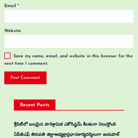
Email
*
Website
Save my name, email, and website in this browser for the
next time I comment.
Recent Posts
శ్రీసిటీలో బలమైన పారిశ్రామిక ఎకోసిస్టమ్ కీలకంగా నిలుస్తోంది
ఏపీజెఎఫ్ తిరుపతి జిల్లాఅధ్యక్షాప్రధానకార్యదర్శిలుగా జయపాల్