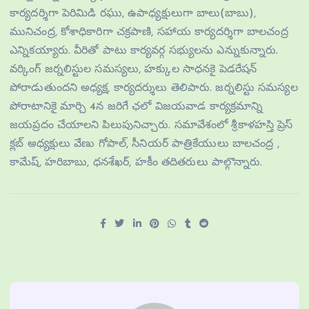
కార్యదర్శిగా పెరిమిడి రఘు, ఉపాధ్యక్షులుగా బాలు(బాబు),
మునిచంద్ర, కోశాధికారిగా చక్రపాణి, సహాయ కార్యదర్శిగా బాలచంద్ర
ఎన్నికయ్యారు. వీరితో పాటు కార్యవర్గ సభ్యులను ఎన్నుకున్నారు.
వర్కింగ్ జర్నలిస్టుల సమస్యలు, హక్కుల సాధనకై పెడరేషన్
పోరాడుతుందని అధ్యక్ష, కార్యదర్శులు తెలిపారు. జర్నలిస్టు సమస్యల
పోరాటానికై మార్చి 4న జరిగే ఛలో విజయవాడ కార్యక్రమాన్ని
జయప్రదం చేయాలని పిలుపునిచ్చారు. సమావేశంలో శ్రీకాళహస్తి ప్రెస్
క్లబ్ అధ్యక్షులు వేణు గోపాల్, సీనియర్ పాత్రికేయులు బాలచంద్ర ,
కామేష్, హరిబాబు, ధనశేఖర్, హకీం తదితరులు పాల్గొన్నారు.