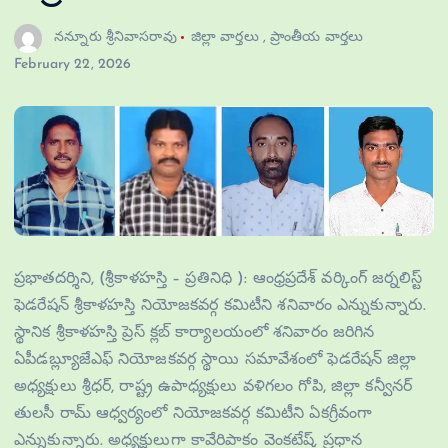
నన్నూరు శ్రీనివాసరావు
జిల్లా వార్తలు
,
ప్రాంతీయ వార్తలు
February 22, 2026
ప్రభాతదర్శిని, (శ్రీకాళహస్తి – ప్రతినిధి ): ఆంధ్రప్రదేశ్ వర్కింగ్ జర్నలిస్ట్
ఫెడరేషన్ శ్రీకాళహస్తి నియోజకవర్గ కమిటీని శనివారం ఎన్నుకున్నారు.
స్థానిక శ్రీకాళహస్తి ప్రెస్ క్లబ్ కార్యాలయంలో శనివారం జరిగిన
ఏపీడబ్ల్యూజేఎఫ్ నియోజకవర్గ స్థాయి సమావేశంలో ఫెడరేషన్ జిల్లా
అధ్యక్షులు శ్రీధర్, రాష్ట్ర ఉపాధ్యక్షులు వళిగలం గోపి, జిల్లా కన్వీనర్
తులసీ రామ్ ఆధ్వర్యంలో నియోజకవర్గ కమిటీని ఏకగ్రీవంగా
ఎన్నుకున్నారు. అధ్యక్షులుగా కావేరిపాకం వెంకటేష్, ప్రధాన