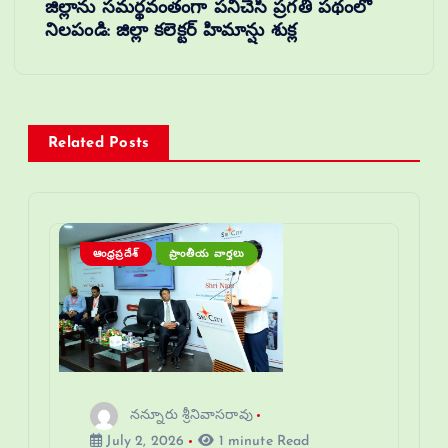
జిల్లాను సమర్థవంతంగా పనిచేసి ప్రగతి పథంలో
నిలపండి: జిల్లా కలెక్టర్ హిమాన్షు శుక్ల
Related Posts
ఆంధ్రప్రదేశ్
ప్రాంతీయ వార్తలు
నన్నూరు శ్రీనివాసరావు
July 2, 2026
1 minute Read