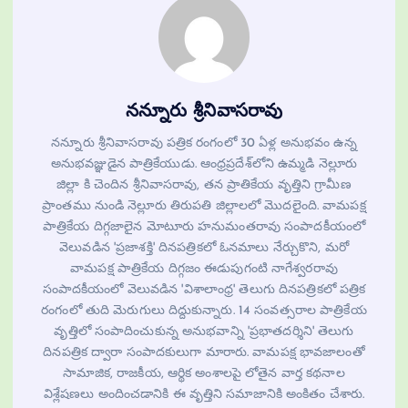
నన్నూరు శ్రీనివాసరావు
నన్నూరు శ్రీనివాసరావు పత్రిక రంగంలో 30 ఏళ్ల అనుభవం ఉన్న
అనుభవజ్ఞుడైన పాత్రికేయుడు. ఆంధ్రప్రదేశ్‌లోని ఉమ్మడి నెల్లూరు
జిల్లా కి చెందిన శ్రీనివాసరావు, తన ప్రాతికేయ వృత్తిని గ్రామీణ
ప్రాంతము నుండి నెల్లూరు తిరుపతి జిల్లాలలో మొదలైంది. వామపక్ష
పాత్రికేయ దిగ్గజాలైన మోటూరు హనుమంతరావు సంపాదకీయంలో
వెలువడిన 'ప్రజాశక్తి' దినపత్రికలో ఓనమాలు నేర్చుకొని, మరో
వామపక్ష పాత్రికేయ దిగ్గజం ఈడుపుగంటి నాగేశ్వరరావు
సంపాదకీయంలో వెలువడిన 'విశాలాంధ్ర' తెలుగు దినపత్రికలో పత్రిక
రంగంలో తుది మెరుగులు దిద్దుకున్నారు. 14 సంవత్సరాల పాత్రికేయ
వృత్తిలో సంపాదించుకున్న అనుభవాన్ని 'ప్రభాతదర్శిని' తెలుగు
దినపత్రిక ద్వారా సంపాదకులుగా మారారు. వామపక్ష భావజాలంతో
సామాజిక, రాజకీయ, ఆర్థిక అంశాలపై లోతైన వార్త కథనాల
విశ్లేషణలు అందించడానికి ఈ వృత్తిని సమాజానికి అంకితం చేశారు.