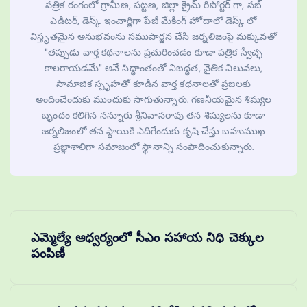
పత్రిక రంగంలో గ్రామీణ, పట్టణ, జిల్లా క్రైమ్ రిపోర్టర్ గా, సబ్
ఎడిటర్, డెస్క్ ఇంచార్జిగా పేజీ మేకింగ్ హోదాలో డెస్క్ లో
విస్తృతమైన అనుభవంను సముపార్జన చేసి జర్నలిజంపై మక్కువతో
"తప్పుడు వార్త కథనాలను ప్రచురించడం కూడా పత్రిక స్వేచ్ఛ
కాలరాయడమే" అనే సిద్ధాంతంతో నిబద్ధత, నైతిక విలువలు,
సామాజిక స్పృహతో కూడిన వార్త కథనాలతో ప్రజలకు
అందించేందుకు ముందుకు సాగుతున్నారు. గణనీయమైన శిష్యుల
బృందం కలిగిన నన్నూరు శ్రీనివాసరావు తన శిష్యులను కూడా
జర్నలిజంలో తన స్థాయికి ఎదిగేందుకు కృషి చేస్తు బహుముఖ
ప్రజ్ఞాశాలిగా సమాజంలో స్థానాన్ని సంపాదించుకున్నారు.
ఎమ్మెల్యే ఆధ్వర్యంలో సీఎం సహాయ నిధి చెక్కుల
పంపిణీ