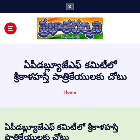
Telugu Daily
ఏపీడబ్ల్యూజేఎఫ్ కమిటీలో
శ్రీకాళహస్తి పాత్రికేయులకు చోటు
Home
ఏపీడబ్ల్యూజేఎఫ్ కమిటీలో శ్రీకాళహస్తి
పాత్రికేయులకు చోటు