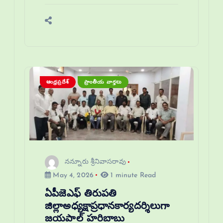
ఆంధ్రప్రదేశ్
ప్రాంతీయ వార్తలు
నన్నూరు శ్రీనివాసరావు
May 4, 2026
1 minute Read
ఏపీజెఎఫ్ తిరుపతి
జిల్లాఅధ్యక్షాప్రధానకార్యదర్శిలుగా
జయపాల్ హరిబాబు