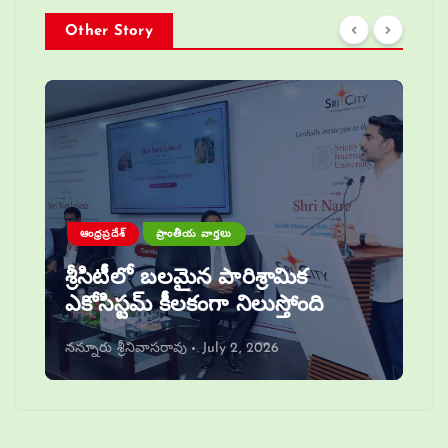
Other Story
ఆంధ్రప్రదేశ్
ప్రాంతీయ వార్తలు
శ్రీసిటీలో బలమైన పారిశ్రామిక
ఎకోసిస్టమ్ కీలకంగా నిలుస్తోంది
నన్నూరు శ్రీనివాసరావు
July 2, 2026