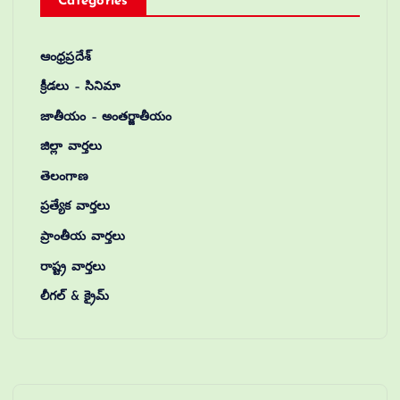
Categories
ఆంధ్రప్రదేశ్
క్రీడలు – సినిమా
జాతీయం – అంతర్జాతీయం
జిల్లా వార్తలు
తెలంగాణ
ప్రత్యేక వార్తలు
ప్రాంతీయ వార్తలు
రాష్ట్ర వార్తలు
లీగల్ & క్రైమ్