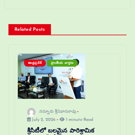
Related Posts
ఆంధ్రప్రదేశ్
ప్రాంతీయ వార్తలు
నన్నూరు శ్రీనివాసరావు
July 2, 2026
1 minute Read
శ్రీసిటీలో బలమైన పారిశ్రామిక