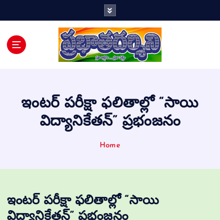
Telugu Daily
ఇంటర్ పరీక్షా ఫలితాల్లో “సాయి
విద్యానికేతన్” ప్రభంజనం
Home
ఇంటర్ పరీక్షా ఫలితాల్లో “సాయి
విద్యానికేతన్” ప్రభంజనం