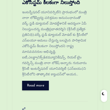
ఎకోసిస్టమ్ కీలకంగా నిలుస్తోంది
ఇంటర్నేషనల్ యూనివర్సిటీని ప్రారంభంలో మంత్రి
నారా లోకేష్విద్య–పరిశ్రమల అనుసంధానంతో
వర్క్-స్టడీ డ్యూయల్ మోడల్దేశానికే ఆదర్శంగా ఏపీ
నిలుస్తుందన్న మంత్రిప్రభాతదర్శిని (శ్రీసిటీ ప్రత్యేక-
ప్రతినిధి):వర్క్-స్టడీ డ్యూయల్ మోడల్ కు శ్రీసిటీలో
ఎస్‌ఐయూ అమలు చేస్తున్న బలమైన పారిశ్రామిక
ఎకోసిస్టమ్ కీలకంగా నిలుస్తోందని రాష్ట్ర
మానవవనరుల అభివృద్ధి,
ఐటీ,ఎలక్ట్రానిక్స్&కమ్యూనికేషన్స్, రియల్ టైం
గవర్నెన్స్ మంత్రి నారా లోకేష్ అన్నారు. గురువారం
శ్రీసిటీ ఇంటర్నేషనల్ యూనివర్శిటీ (ఎస్ఐయు)ని
శ్రీసిటీలోని తాత్కాలిక క్యాంపస్‌లో ఆయన…
Read more