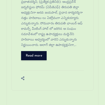
ప్రభాతదర్శిని, (ప్రత్యేక-ప్రతినిధి): ఆంధ్రప్రదేశ్
జర్నలిస్టుల ఫోరమ్ (ఏపీజెఎఫ్) తిరుపతి జిల్లా
అధ్యక్షునిగా అరవ జయపాల్, ప్రధాన కార్యదర్శిగా
నత్తం హరిబాబు లు ఏకగ్రీవంగా ఎన్నికయ్యారు.
ఎన్నుకున్నారు. సోమవారం తిరుపతి ఛాంబర్ ఆఫ్
కామర్స్ మీటింగ్ హాల్ లో జరిగిన ఆ సంఘం
సమావేశంలో రాష్ట్ర ఉపాధ్యక్షులు మద్దినేని
హరిబాబు ఆధ్వర్యంలో వారిని ఎన్నుకున్నారు
నిర్ణయించారు. అలాగే జిల్లా ఉపాధ్యక్షునిగా,…
Read more