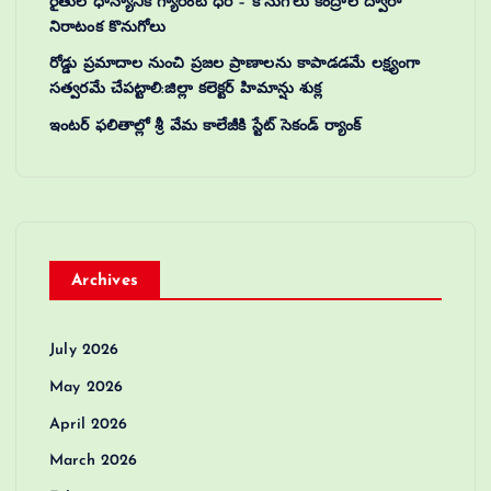
రైతుల ధాన్యానికి గ్యారంటీ ధర – కొనుగోలు కేంద్రాల ద్వారా
నిరాటంక కొనుగోలు
రోడ్డు ప్రమాదాల నుంచి ప్రజల ప్రాణాలను కాపాడడమే లక్ష్యంగా
సత్వరమే చేపట్టాలి:జిల్లా కలెక్టర్‌ హిమాన్షు శుక్ల
ఇంటర్ ఫలితాల్లో శ్రీ వేమ కాలేజీకి స్టేట్ సెకండ్ ర్యాంక్
Archives
July 2026
May 2026
April 2026
March 2026