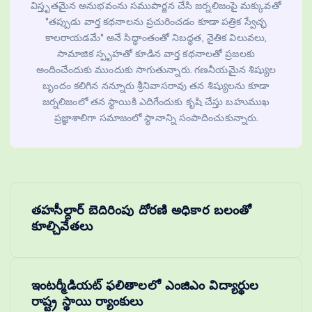
విస్తృతమైన అనుభవంను సముపార్జన చేసి జర్నలిజంపై మక్కువతో
"తప్పుడు వార్త కథనాలను ప్రచురించడం కూడా పత్రిక స్వేచ్ఛ
కాలరాయడమే" అనే సిద్ధాంతంతో నిబద్ధత, నైతిక విలువలు,
సామాజిక స్పృహతో కూడిన వార్త కథనాలతో ప్రజలకు
అందించేందుకు ముందుకు సాగుతున్నారు. గణనీయమైన శిష్యుల
బృందం కలిగిన నన్నూరు శ్రీనివాసరావు తన శిష్యులను కూడా
జర్నలిజంలో తన స్థాయికి ఎదిగేందుకు కృషి చేస్తు బహుముఖ
ప్రజ్ఞాశాలిగా సమాజంలో స్థానాన్ని సంపాదించుకున్నారు.
తహసీల్దార్ బెదిరింపు దోరణి అధికార బలంతో
కూల్చివేతలు
ఇంటర్మీడియట్ ఫలితాలలో ఎంజిఎం విద్యార్థుల
రాష్ట్ర స్థాయి ర్యాంకులు