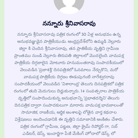
నన్నూరు శ్రీనివాసరావు
నన్నూరు శ్రీనివాసరావు పత్రిక రంగంలో 30 ఏళ్ల అనుభవం ఉన్న
అనుభవజ్ఞుడైన పాత్రికేయుడు. ఆంధ్రప్రదేశ్‌లోని ఉమ్మడి నెల్లూరు
జిల్లా కి చెందిన శ్రీనివాసరావు, తన ప్రాతికేయ వృత్తిని గ్రామీణ
ప్రాంతము నుండి నెల్లూరు తిరుపతి జిల్లాలలో మొదలైంది. వామపక్ష
పాత్రికేయ దిగ్గజాలైన మోటూరు హనుమంతరావు సంపాదకీయంలో
వెలువడిన 'ప్రజాశక్తి' దినపత్రికలో ఓనమాలు నేర్చుకొని, మరో
వామపక్ష పాత్రికేయ దిగ్గజం ఈడుపుగంటి నాగేశ్వరరావు
సంపాదకీయంలో వెలువడిన 'విశాలాంధ్ర' తెలుగు దినపత్రికలో పత్రిక
రంగంలో తుది మెరుగులు దిద్దుకున్నారు. 14 సంవత్సరాల పాత్రికేయ
వృత్తిలో సంపాదించుకున్న అనుభవాన్ని 'ప్రభాతదర్శిని' తెలుగు
దినపత్రిక ద్వారా సంపాదకులుగా మారారు. వామపక్ష భావజాలంతో
సామాజిక, రాజకీయ, ఆర్థిక అంశాలపై లోతైన వార్త కథనాల
విశ్లేషణలు అందించడానికి ఈ వృత్తిని సమాజానికి అంకితం చేశారు.
పత్రిక రంగంలో గ్రామీణ, పట్టణ, జిల్లా క్రైమ్ రిపోర్టర్ గా, సబ్
ఎడిటర్, డెస్క్ ఇంచార్జిగా పేజీ మేకింగ్ హోదాలో డెస్క్ లో