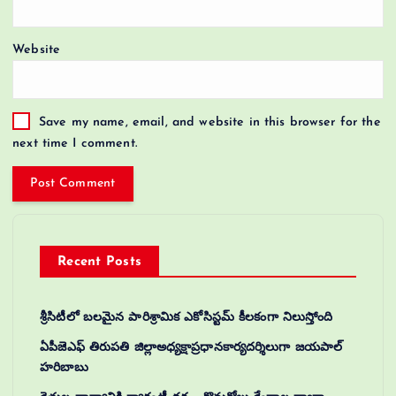
Website
Save my name, email, and website in this browser for the
next time I comment.
Recent Posts
శ్రీసిటీలో బలమైన పారిశ్రామిక ఎకోసిస్టమ్ కీలకంగా నిలుస్తోంది
ఏపీజెఎఫ్ తిరుపతి జిల్లాఅధ్యక్షాప్రధానకార్యదర్శిలుగా జయపాల్
హరిబాబు