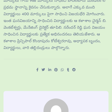
మార్కులు గాను 988 మార్కులు సాధించి పొదలకూరు మండలం లో
ప్రథమ స్థానాన్ని కైవసం చేసుకున్నారు. అలాగే ఎక్కువ మంది
విద్యార్థులు 400 మార్కులు పైగా సాధించి విజయభేరి మోగించారు.
ఇంత ఘనవిజయాన్ని సాధించిన విద్యార్థులకు ఆ కళాశాల చైర్మన్ బి.
వెంకటేశ్వర్లు, మేనేజింగ్ డైరెక్టర్ తూపిలి. నరేందర్ రెడ్డి ఘన విజయం
సాధించిన విద్యార్థులకు ప్రత్యేక అభినందనలు తెలియజేశారు. ఆ
కళాశాల ప్రిన్సిపాల్ కొండాపురం కోటేశ్వరరావు, అధ్యాపక బృందం,
విద్యార్థులు, వారి తల్లిదండ్రులు పాల్గొన్నారు.