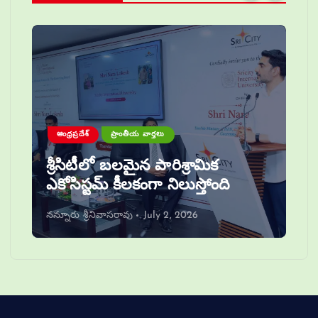
ఆంధ్రప్రదేశ్
ప్రాంతీయ వార్తలు
శ్రీసిటీలో బలమైన పారిశ్రామిక
ఎకోసిస్టమ్ కీలకంగా నిలుస్తోంది
నన్నూరు శ్రీనివాసరావు
July 2, 2026