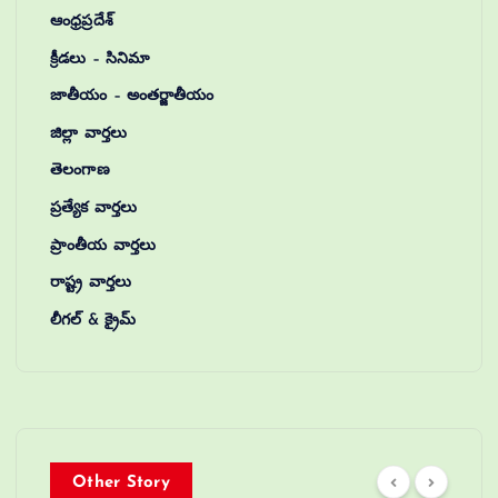
ఆంధ్రప్రదేశ్
క్రీడలు – సినిమా
జాతీయం – అంతర్జాతీయం
జిల్లా వార్తలు
తెలంగాణ
ప్రత్యేక వార్తలు
ప్రాంతీయ వార్తలు
రాష్ట్ర వార్తలు
లీగల్ & క్రైమ్
Other Story