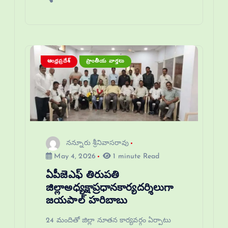
ఆంధ్రప్రదేశ్
ప్రాంతీయ వార్తలు
నన్నూరు శ్రీనివాసరావు
May 4, 2026
1 minute Read
ఏపీజెఎఫ్ తిరుపతి
జిల్లాఅధ్యక్షాప్రధానకార్యదర్శిలుగా
జయపాల్ హరిబాబు
24 మందితో జిల్లా నూతన కార్యవర్గం ఏర్పాటు