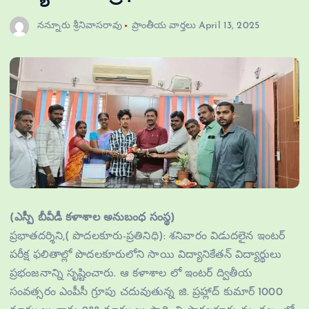
నన్నూరు శ్రీనివాసరావు
ప్రాంతీయ వార్తలు
April 13, 2025
(ఎస్పీ బీవీడీ కళాశాల అనుబంధ సంస్థ)
ప్రభాతదర్శిని,( పొదలకూరు-ప్రతినిధి): శనివారం విడుదలైన ఇంటర్
పరీక్ష ఫలితాల్లో పొదలకూరులోని సాయి విద్యానికేతన్ విద్యార్థులు
ప్రభంజనాన్ని సృష్టించారు. ఆ కళాశాల లో ఇంటర్ ద్వితీయ
సంవత్సరం ఎంపీసీ గ్రూపు చదువుతున్న జి. ప్రహ్లాద్ కుమార్ 1000